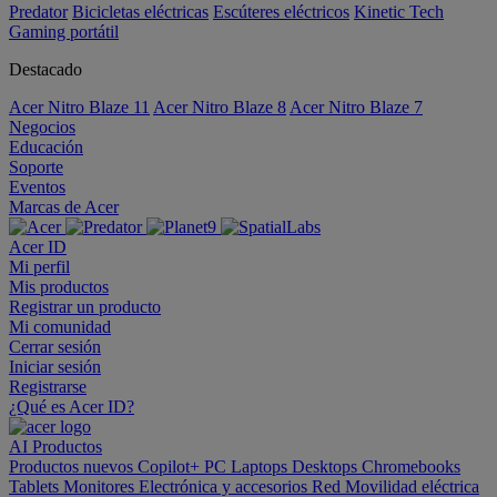
Predator
Bicicletas eléctricas
Escúteres eléctricos
Kinetic Tech
Gaming portátil
Destacado
Acer Nitro Blaze 11
Acer Nitro Blaze 8
Acer Nitro Blaze 7
Negocios
Educación
Soporte
Eventos
Marcas de Acer
Acer ID
Mi perfil
Mis productos
Registrar un producto
Mi comunidad
Cerrar sesión
Iniciar sesión
Registrarse
¿Qué es Acer ID?
AI
Productos
Productos nuevos
Copilot+ PC
Laptops
Desktops
Chromebooks
Tablets
Monitores
Electrónica y accesorios
Red
Movilidad eléctrica