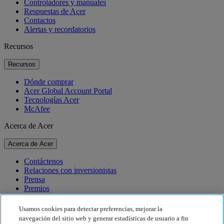
Controladores y manuales
Respuestas de Acer
Contactos
Alertas y recordatorios
Recursos
Recursos
Dónde comprar
Acer Global Account Portal
Tecnologías Acer
McAfee
Acerca de Acer
Acerca de Acer
Contáctenos
Relaciones con inversionistas
Prensa
Premios
Eventos
Usamos cookies para detectar preferencias, mejorar la
Sostenibilidad
navegación del sitio web y generar estadísticas de usuario a fin