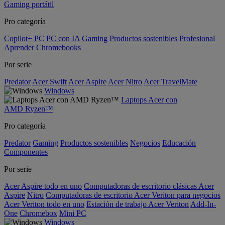
Gaming portátil
Pro categoría
Copilot+ PC
PC con IA
Gaming
Productos sostenibles
Profesional
Aprender
Chromebooks
Por serie
Predator
Acer Swift
Acer Aspire
Acer Nitro
Acer TravelMate
Windows
Laptops Acer con
AMD Ryzen™
Pro categoría
Predator
Gaming
Productos sostenibles
Negocios
Educación
Componentes
Por serie
Acer Aspire todo en uno
Computadoras de escritorio clásicas Acer
Aspire
Nitro
Computadoras de escritorio Acer Veriton para negocios
Acer Veriton todo en uno
Estación de trabajo Acer Veriton
Add-In-
One
Chromebox
Mini PC
Windows