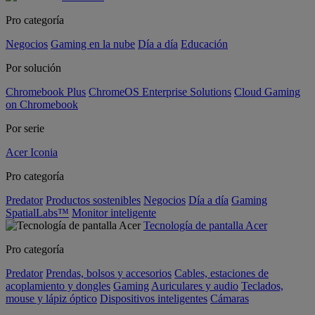
Pro categoría
Negocios
Gaming en la nube
Día a día
Educación
Por solución
Chromebook Plus
ChromeOS Enterprise Solutions
Cloud Gaming
on Chromebook
Por serie
Acer Iconia
Pro categoría
Predator
Productos sostenibles
Negocios
Día a día
Gaming
SpatialLabs™
Monitor inteligente
Tecnología de pantalla Acer
Pro categoría
Predator
Prendas, bolsos y accesorios
Cables, estaciones de
acoplamiento y dongles
Gaming
Auriculares y audio
Teclados,
mouse y lápiz óptico
Dispositivos inteligentes
Cámaras