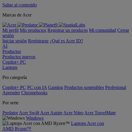
Saltar al contenido
Marcas de Acer
Mi perfil
Mis productos
Registrar un producto
Mi comunidad
Cerrar
sesión
Iniciar sesión
Registrarse
¿Qué es Acer ID?
AI
Productos
Productos nuevos
Copilot+ PC
Laptops
Pro categoría
Copilot+ PC
PC con IA
Gaming
Productos sostenibles
Profesional
Aprender
Chromebooks
Por serie
Predator
Acer Swift
Acer Aspire
Acer Nitro
Acer TravelMate
Windows
Laptops Acer con
AMD Ryzen™