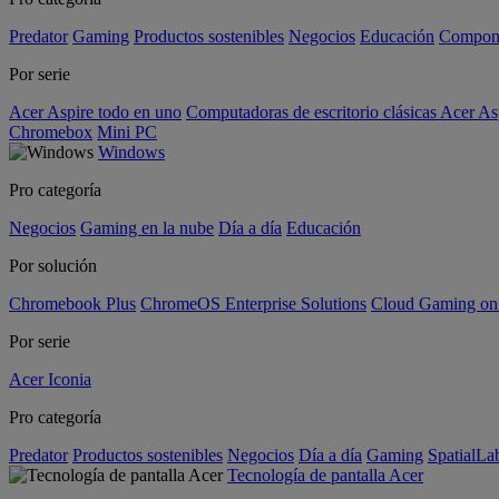
Predator
Gaming
Productos sostenibles
Negocios
Educación
Compon
Por serie
Acer Aspire todo en uno
Computadoras de escritorio clásicas Acer As
Chromebox
Mini PC
Windows
Pro categoría
Negocios
Gaming en la nube
Día a día
Educación
Por solución
Chromebook Plus
ChromeOS Enterprise Solutions
Cloud Gaming o
Por serie
Acer Iconia
Pro categoría
Predator
Productos sostenibles
Negocios
Día a día
Gaming
SpatialL
Tecnología de pantalla Acer