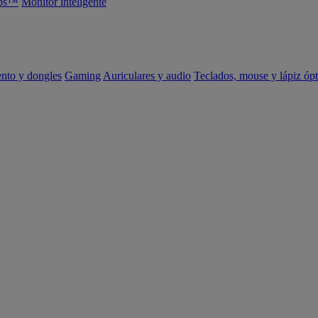
abs™
Monitor inteligente
ento y dongles
Gaming
Auriculares y audio
Teclados, mouse y lápiz ópt