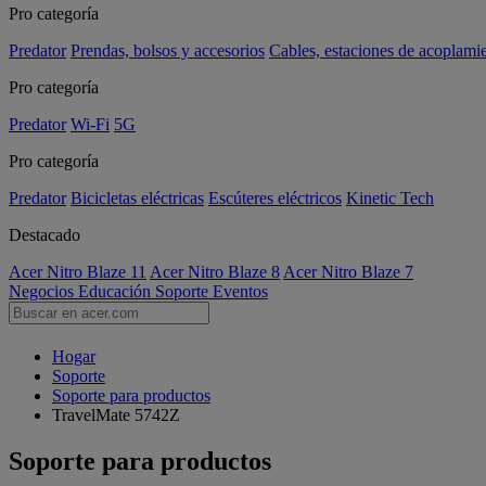
Pro categoría
Predator
Prendas, bolsos y accesorios
Cables, estaciones de acoplami
Pro categoría
Predator
Wi-Fi
5G
Pro categoría
Predator
Bicicletas eléctricas
Escúteres eléctricos
Kinetic Tech
Destacado
Acer Nitro Blaze 11
Acer Nitro Blaze 8
Acer Nitro Blaze 7
Negocios
Educación
Soporte
Eventos
Hogar
Soporte
Soporte para productos
TravelMate 5742Z
Soporte para productos