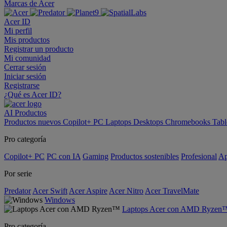
Marcas de Acer
Acer ID
Mi perfil
Mis productos
Registrar un producto
Mi comunidad
Cerrar sesión
Iniciar sesión
Registrarse
¿Qué es Acer ID?
AI
Productos
Productos nuevos
Copilot+ PC
Laptops
Desktops
Chromebooks
Tabl
Pro categoría
Copilot+ PC
PC con IA
Gaming
Productos sostenibles
Profesional
Ap
Por serie
Predator
Acer Swift
Acer Aspire
Acer Nitro
Acer TravelMate
Windows
Laptops Acer con AMD Ryzen
Pro categoría