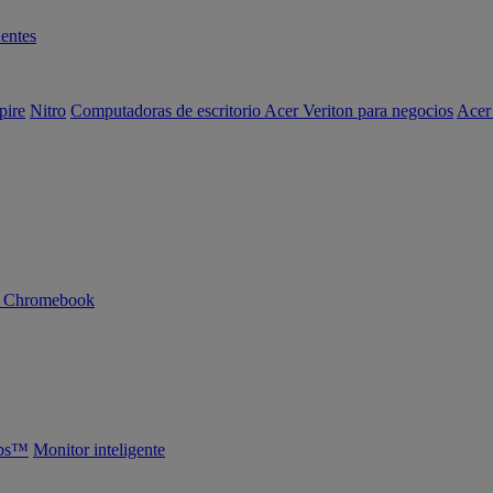
entes
pire
Nitro
Computadoras de escritorio Acer Veriton para negocios
Acer
n Chromebook
abs™
Monitor inteligente