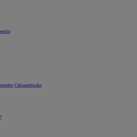
sesión
render
Chromebooks
™