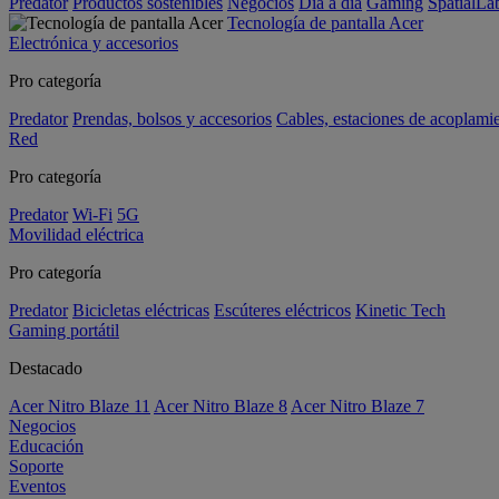
Predator
Productos sostenibles
Negocios
Día a día
Gaming
SpatialL
Tecnología de pantalla Acer
Electrónica y accesorios
Pro categoría
Predator
Prendas, bolsos y accesorios
Cables, estaciones de acoplami
Red
Pro categoría
Predator
Wi-Fi
5G
Movilidad eléctrica
Pro categoría
Predator
Bicicletas eléctricas
Escúteres eléctricos
Kinetic Tech
Gaming portátil
Destacado
Acer Nitro Blaze 11
Acer Nitro Blaze 8
Acer Nitro Blaze 7
Negocios
Educación
Soporte
Eventos