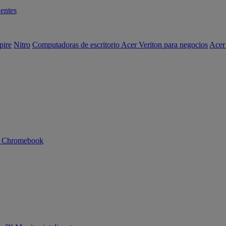
entes
pire
Nitro
Computadoras de escritorio Acer Veriton para negocios
Acer
n Chromebook