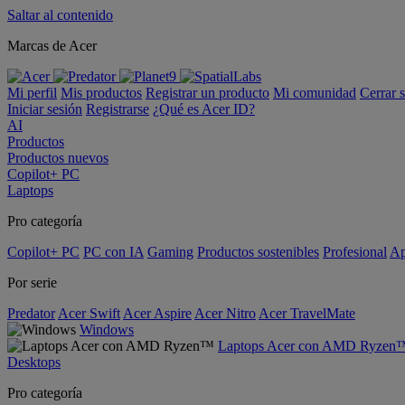
Saltar al contenido
Marcas de Acer
Mi perfil
Mis productos
Registrar un producto
Mi comunidad
Cerrar 
Iniciar sesión
Registrarse
¿Qué es Acer ID?
AI
Productos
Productos nuevos
Copilot+ PC
Laptops
Pro categoría
Copilot+ PC
PC con IA
Gaming
Productos sostenibles
Profesional
Ap
Por serie
Predator
Acer Swift
Acer Aspire
Acer Nitro
Acer TravelMate
Windows
Laptops Acer con AMD Ryzen
Desktops
Pro categoría