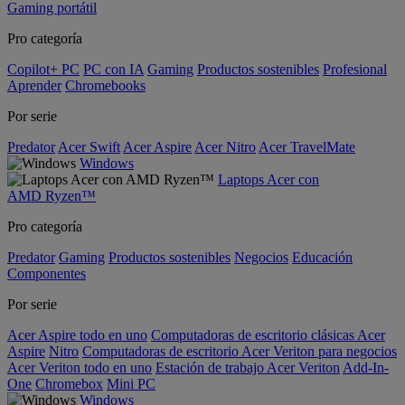
Gaming portátil
Pro categoría
Copilot+ PC
PC con IA
Gaming
Productos sostenibles
Profesional
Aprender
Chromebooks
Por serie
Predator
Acer Swift
Acer Aspire
Acer Nitro
Acer TravelMate
Windows
Laptops Acer con
AMD Ryzen™
Pro categoría
Predator
Gaming
Productos sostenibles
Negocios
Educación
Componentes
Por serie
Acer Aspire todo en uno
Computadoras de escritorio clásicas Acer
Aspire
Nitro
Computadoras de escritorio Acer Veriton para negocios
Acer Veriton todo en uno
Estación de trabajo Acer Veriton
Add-In-
One
Chromebox
Mini PC
Windows