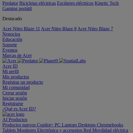
Predator
Bicicletas eléctricas
Escúteres eléctricos
Kinetic Tech
Gaming portátil
Destacado
Acer Nitro Blaze 11
Acer Nitro Blaze 8
Acer Nitro Blaze 7
Negocios
Educación
Soporte
Eventos
Marcas de Acer
Acer ID
Mi perfil
Mis productos
Registrar un producto
Mi comunidad
Cerrar sesión
Iniciar sesión
Registrarse
¿Qué es Acer ID?
AI
Productos
Productos nuevos
Copilot+ PC
Laptops
Desktops
Chromebooks
Tablets
Monitores
Electrónica y accesorios
Red
Movilidad eléctrica