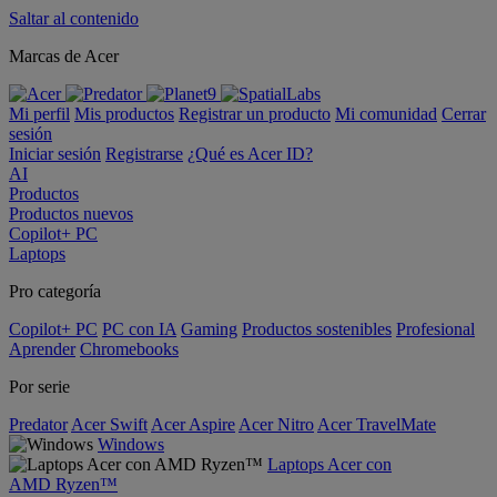
Saltar al contenido
Marcas de Acer
Mi perfil
Mis productos
Registrar un producto
Mi comunidad
Cerrar
sesión
Iniciar sesión
Registrarse
¿Qué es Acer ID?
AI
Productos
Productos nuevos
Copilot+ PC
Laptops
Pro categoría
Copilot+ PC
PC con IA
Gaming
Productos sostenibles
Profesional
Aprender
Chromebooks
Por serie
Predator
Acer Swift
Acer Aspire
Acer Nitro
Acer TravelMate
Windows
Laptops Acer con
AMD Ryzen™