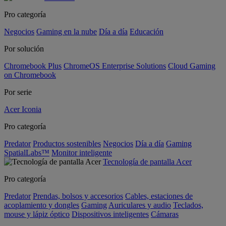
Pro categoría
Negocios
Gaming en la nube
Día a día
Educación
Por solución
Chromebook Plus
ChromeOS Enterprise Solutions
Cloud Gaming
on Chromebook
Por serie
Acer Iconia
Pro categoría
Predator
Productos sostenibles
Negocios
Día a día
Gaming
SpatialLabs™
Monitor inteligente
Tecnología de pantalla Acer
Pro categoría
Predator
Prendas, bolsos y accesorios
Cables, estaciones de
acoplamiento y dongles
Gaming
Auriculares y audio
Teclados,
mouse y lápiz óptico
Dispositivos inteligentes
Cámaras