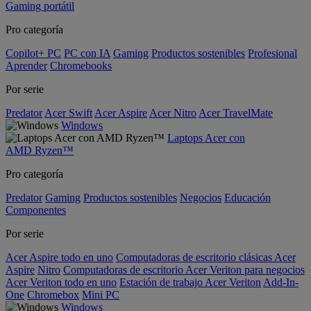
Gaming portátil
Pro categoría
Copilot+ PC
PC con IA
Gaming
Productos sostenibles
Profesional
Aprender
Chromebooks
Por serie
Predator
Acer Swift
Acer Aspire
Acer Nitro
Acer TravelMate
Windows
Laptops Acer con
AMD Ryzen™
Pro categoría
Predator
Gaming
Productos sostenibles
Negocios
Educación
Componentes
Por serie
Acer Aspire todo en uno
Computadoras de escritorio clásicas Acer
Aspire
Nitro
Computadoras de escritorio Acer Veriton para negocios
Acer Veriton todo en uno
Estación de trabajo Acer Veriton
Add-In-
One
Chromebox
Mini PC
Windows