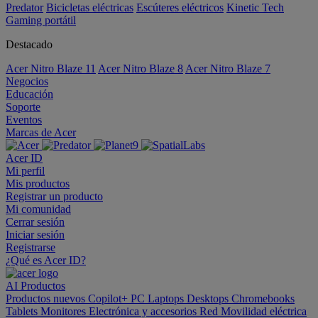
Predator
Bicicletas eléctricas
Escúteres eléctricos
Kinetic Tech
Gaming portátil
Destacado
Acer Nitro Blaze 11
Acer Nitro Blaze 8
Acer Nitro Blaze 7
Negocios
Educación
Soporte
Eventos
Marcas de Acer
Acer ID
Mi perfil
Mis productos
Registrar un producto
Mi comunidad
Cerrar sesión
Iniciar sesión
Registrarse
¿Qué es Acer ID?
AI
Productos
Productos nuevos
Copilot+ PC
Laptops
Desktops
Chromebooks
Tablets
Monitores
Electrónica y accesorios
Red
Movilidad eléctrica