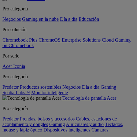
Pro categoría
Negocios
Gaming en la nube
Día a día
Educación
Por solución
Chromebook Plus
ChromeOS Enterprise Solutions
Cloud Gaming
on Chromebook
Por serie
Acer Iconia
Pro categoría
Predator
Productos sostenibles
Negocios
Día a día
Gaming
SpatialLabs™
Monitor inteligente
Tecnología de pantalla Acer
Pro categoría
Predator
Prendas, bolsos y accesorios
Cables, estaciones de
acoplamiento y dongles
Gaming
Auriculares y audio
Teclados,
mouse y lápiz óptico
Dispositivos inteligentes
Cámaras