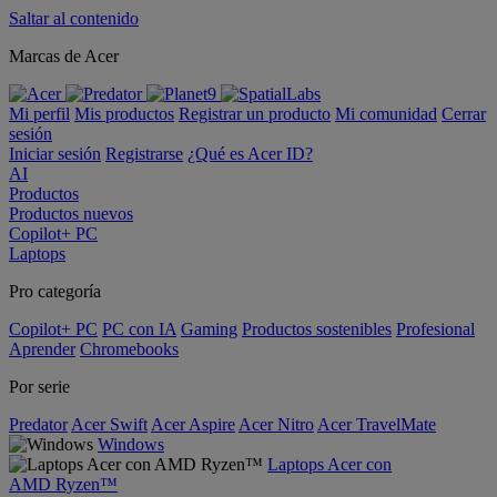
Saltar al contenido
Marcas de Acer
Mi perfil
Mis productos
Registrar un producto
Mi comunidad
Cerrar
sesión
Iniciar sesión
Registrarse
¿Qué es Acer ID?
AI
Productos
Productos nuevos
Copilot+ PC
Laptops
Pro categoría
Copilot+ PC
PC con IA
Gaming
Productos sostenibles
Profesional
Aprender
Chromebooks
Por serie
Predator
Acer Swift
Acer Aspire
Acer Nitro
Acer TravelMate
Windows
Laptops Acer con
AMD Ryzen™