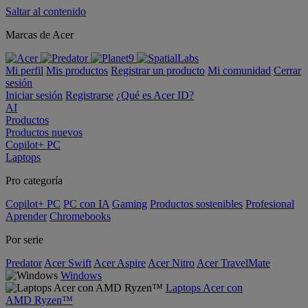
Saltar al contenido
Marcas de Acer
Mi perfil
Mis productos
Registrar un producto
Mi comunidad
Cerrar
sesión
Iniciar sesión
Registrarse
¿Qué es Acer ID?
AI
Productos
Productos nuevos
Copilot+ PC
Laptops
Pro categoría
Copilot+ PC
PC con IA
Gaming
Productos sostenibles
Profesional
Aprender
Chromebooks
Por serie
Predator
Acer Swift
Acer Aspire
Acer Nitro
Acer TravelMate
Windows
Laptops Acer con
AMD Ryzen™