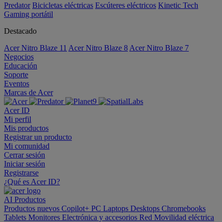
Predator
Bicicletas eléctricas
Escúteres eléctricos
Kinetic Tech
Gaming portátil
Destacado
Acer Nitro Blaze 11
Acer Nitro Blaze 8
Acer Nitro Blaze 7
Negocios
Educación
Soporte
Eventos
Marcas de Acer
Acer ID
Mi perfil
Mis productos
Registrar un producto
Mi comunidad
Cerrar sesión
Iniciar sesión
Registrarse
¿Qué es Acer ID?
AI
Productos
Productos nuevos
Copilot+ PC
Laptops
Desktops
Chromebooks
Tablets
Monitores
Electrónica y accesorios
Red
Movilidad eléctrica