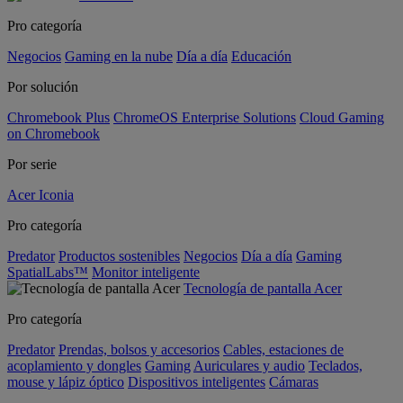
Pro categoría
Negocios
Gaming en la nube
Día a día
Educación
Por solución
Chromebook Plus
ChromeOS Enterprise Solutions
Cloud Gaming
on Chromebook
Por serie
Acer Iconia
Pro categoría
Predator
Productos sostenibles
Negocios
Día a día
Gaming
SpatialLabs™
Monitor inteligente
Tecnología de pantalla Acer
Pro categoría
Predator
Prendas, bolsos y accesorios
Cables, estaciones de
acoplamiento y dongles
Gaming
Auriculares y audio
Teclados,
mouse y lápiz óptico
Dispositivos inteligentes
Cámaras