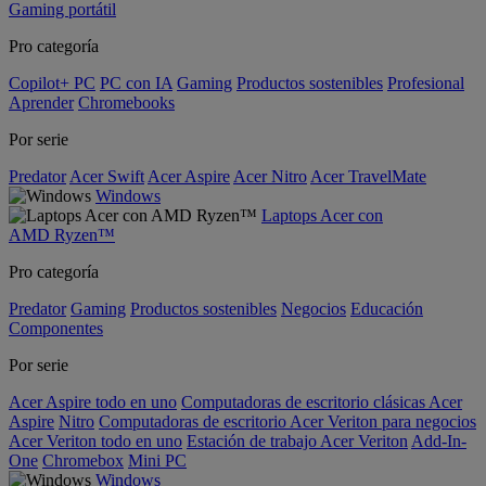
Gaming portátil
Pro categoría
Copilot+ PC
PC con IA
Gaming
Productos sostenibles
Profesional
Aprender
Chromebooks
Por serie
Predator
Acer Swift
Acer Aspire
Acer Nitro
Acer TravelMate
Windows
Laptops Acer con
AMD Ryzen™
Pro categoría
Predator
Gaming
Productos sostenibles
Negocios
Educación
Componentes
Por serie
Acer Aspire todo en uno
Computadoras de escritorio clásicas Acer
Aspire
Nitro
Computadoras de escritorio Acer Veriton para negocios
Acer Veriton todo en uno
Estación de trabajo Acer Veriton
Add-In-
One
Chromebox
Mini PC
Windows