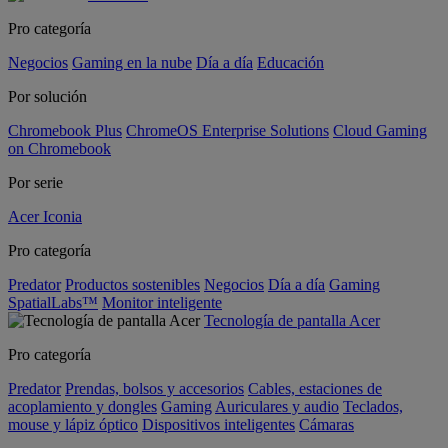
Pro categoría
Negocios
Gaming en la nube
Día a día
Educación
Por solución
Chromebook Plus
ChromeOS Enterprise Solutions
Cloud Gaming
on Chromebook
Por serie
Acer Iconia
Pro categoría
Predator
Productos sostenibles
Negocios
Día a día
Gaming
SpatialLabs™
Monitor inteligente
Tecnología de pantalla Acer
Pro categoría
Predator
Prendas, bolsos y accesorios
Cables, estaciones de
acoplamiento y dongles
Gaming
Auriculares y audio
Teclados,
mouse y lápiz óptico
Dispositivos inteligentes
Cámaras