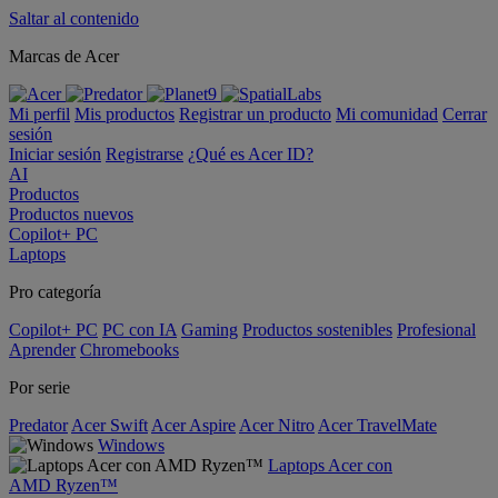
Saltar al contenido
Marcas de Acer
Mi perfil
Mis productos
Registrar un producto
Mi comunidad
Cerrar
sesión
Iniciar sesión
Registrarse
¿Qué es Acer ID?
AI
Productos
Productos nuevos
Copilot+ PC
Laptops
Pro categoría
Copilot+ PC
PC con IA
Gaming
Productos sostenibles
Profesional
Aprender
Chromebooks
Por serie
Predator
Acer Swift
Acer Aspire
Acer Nitro
Acer TravelMate
Windows
Laptops Acer con
AMD Ryzen™