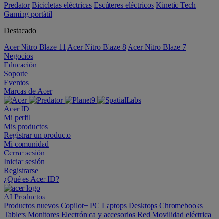
Predator
Bicicletas eléctricas
Escúteres eléctricos
Kinetic Tech
Gaming portátil
Destacado
Acer Nitro Blaze 11
Acer Nitro Blaze 8
Acer Nitro Blaze 7
Negocios
Educación
Soporte
Eventos
Marcas de Acer
Acer ID
Mi perfil
Mis productos
Registrar un producto
Mi comunidad
Cerrar sesión
Iniciar sesión
Registrarse
¿Qué es Acer ID?
AI
Productos
Productos nuevos
Copilot+ PC
Laptops
Desktops
Chromebooks
Tablets
Monitores
Electrónica y accesorios
Red
Movilidad eléctrica