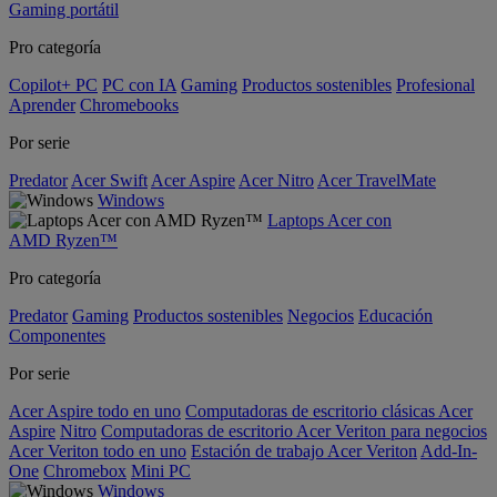
Gaming portátil
Pro categoría
Copilot+ PC
PC con IA
Gaming
Productos sostenibles
Profesional
Aprender
Chromebooks
Por serie
Predator
Acer Swift
Acer Aspire
Acer Nitro
Acer TravelMate
Windows
Laptops Acer con
AMD Ryzen™
Pro categoría
Predator
Gaming
Productos sostenibles
Negocios
Educación
Componentes
Por serie
Acer Aspire todo en uno
Computadoras de escritorio clásicas Acer
Aspire
Nitro
Computadoras de escritorio Acer Veriton para negocios
Acer Veriton todo en uno
Estación de trabajo Acer Veriton
Add-In-
One
Chromebox
Mini PC
Windows