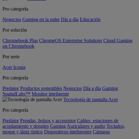
Pro categoría
Negocios
Gaming en la nube
Día a día
Educación
Por solución
Chromebook Plus
ChromeOS Enterprise Solutions
Cloud Gaming
on Chromebook
Por serie
Acer Iconia
Pro categoría
Predator
Productos sostenibles
Negocios
Día a día
Gaming
SpatialLabs™
Monitor inteligente
Tecnología de pantalla Acer
Pro categoría
Predator
Prendas, bolsos y accesorios
Cables, estaciones de
acoplamiento y dongles
Gaming
Auriculares y audio
Teclados,
mouse y lápiz óptico
Dispositivos inteligentes
Cámaras