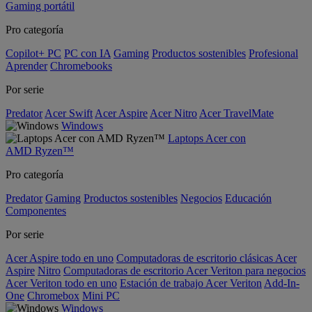
Gaming portátil
Pro categoría
Copilot+ PC
PC con IA
Gaming
Productos sostenibles
Profesional
Aprender
Chromebooks
Por serie
Predator
Acer Swift
Acer Aspire
Acer Nitro
Acer TravelMate
Windows
Laptops Acer con
AMD Ryzen™
Pro categoría
Predator
Gaming
Productos sostenibles
Negocios
Educación
Componentes
Por serie
Acer Aspire todo en uno
Computadoras de escritorio clásicas Acer
Aspire
Nitro
Computadoras de escritorio Acer Veriton para negocios
Acer Veriton todo en uno
Estación de trabajo Acer Veriton
Add-In-
One
Chromebox
Mini PC
Windows