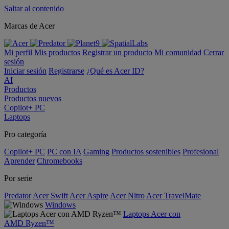
Saltar al contenido
Marcas de Acer
Mi perfil
Mis productos
Registrar un producto
Mi comunidad
Cerrar
sesión
Iniciar sesión
Registrarse
¿Qué es Acer ID?
AI
Productos
Productos nuevos
Copilot+ PC
Laptops
Pro categoría
Copilot+ PC
PC con IA
Gaming
Productos sostenibles
Profesional
Aprender
Chromebooks
Por serie
Predator
Acer Swift
Acer Aspire
Acer Nitro
Acer TravelMate
Windows
Laptops Acer con
AMD Ryzen™