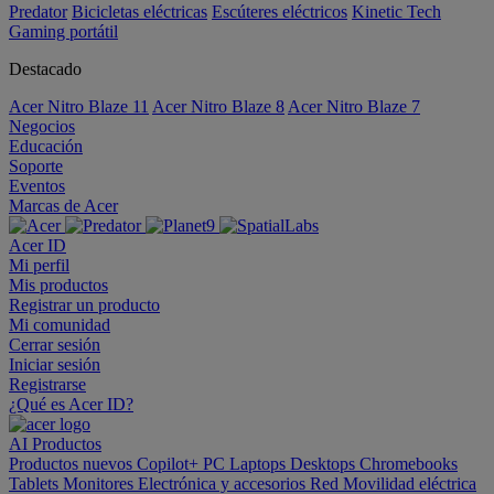
Predator
Bicicletas eléctricas
Escúteres eléctricos
Kinetic Tech
Gaming portátil
Destacado
Acer Nitro Blaze 11
Acer Nitro Blaze 8
Acer Nitro Blaze 7
Negocios
Educación
Soporte
Eventos
Marcas de Acer
Acer ID
Mi perfil
Mis productos
Registrar un producto
Mi comunidad
Cerrar sesión
Iniciar sesión
Registrarse
¿Qué es Acer ID?
AI
Productos
Productos nuevos
Copilot+ PC
Laptops
Desktops
Chromebooks
Tablets
Monitores
Electrónica y accesorios
Red
Movilidad eléctrica