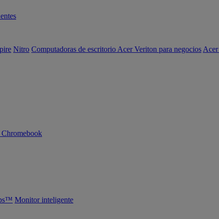
entes
pire
Nitro
Computadoras de escritorio Acer Veriton para negocios
Acer
n Chromebook
abs™
Monitor inteligente