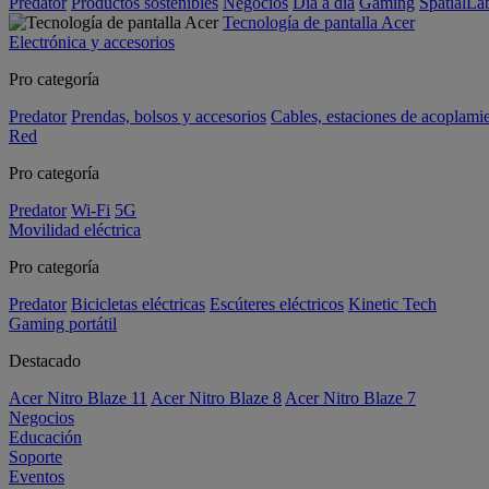
Predator
Productos sostenibles
Negocios
Día a día
Gaming
SpatialL
Tecnología de pantalla Acer
Electrónica y accesorios
Pro categoría
Predator
Prendas, bolsos y accesorios
Cables, estaciones de acoplami
Red
Pro categoría
Predator
Wi-Fi
5G
Movilidad eléctrica
Pro categoría
Predator
Bicicletas eléctricas
Escúteres eléctricos
Kinetic Tech
Gaming portátil
Destacado
Acer Nitro Blaze 11
Acer Nitro Blaze 8
Acer Nitro Blaze 7
Negocios
Educación
Soporte
Eventos