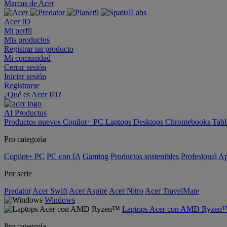
Marcas de Acer
Acer ID
Mi perfil
Mis productos
Registrar un producto
Mi comunidad
Cerrar sesión
Iniciar sesión
Registrarse
¿Qué es Acer ID?
AI
Productos
Productos nuevos
Copilot+ PC
Laptops
Desktops
Chromebooks
Tabl
Pro categoría
Copilot+ PC
PC con IA
Gaming
Productos sostenibles
Profesional
Ap
Por serie
Predator
Acer Swift
Acer Aspire
Acer Nitro
Acer TravelMate
Windows
Laptops Acer con AMD Ryzen
Pro categoría