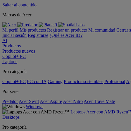
Saltar al contenido
Marcas de Acer
Mi perfil
Mis productos
Registrar un producto
Mi comunidad
Cerrar 
Iniciar sesión
Registrarse
¿Qué es Acer ID?
AI
Productos
Productos nuevos
Copilot+ PC
Laptops
Pro categoría
Copilot+ PC
PC con IA
Gaming
Productos sostenibles
Profesional
Ap
Por serie
Predator
Acer Swift
Acer Aspire
Acer Nitro
Acer TravelMate
Windows
Laptops Acer con AMD Ryzen
Desktops
Pro categoría