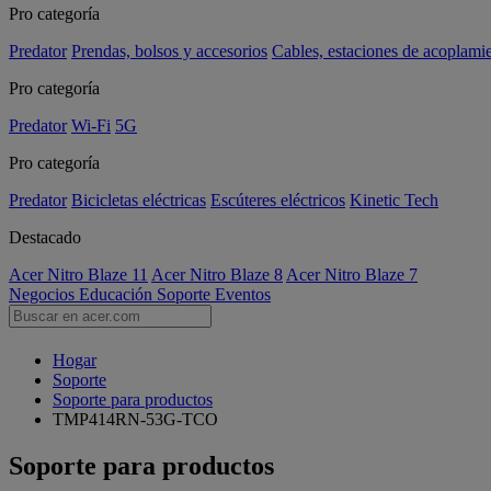
Pro categoría
Predator
Prendas, bolsos y accesorios
Cables, estaciones de acoplami
Pro categoría
Predator
Wi-Fi
5G
Pro categoría
Predator
Bicicletas eléctricas
Escúteres eléctricos
Kinetic Tech
Destacado
Acer Nitro Blaze 11
Acer Nitro Blaze 8
Acer Nitro Blaze 7
Negocios
Educación
Soporte
Eventos
Hogar
Soporte
Soporte para productos
TMP414RN-53G-TCO
Soporte para productos