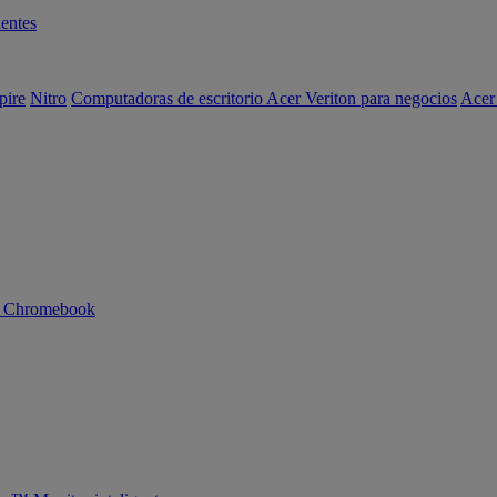
entes
pire
Nitro
Computadoras de escritorio Acer Veriton para negocios
Acer
n Chromebook