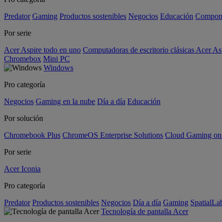
Predator
Gaming
Productos sostenibles
Negocios
Educación
Compon
Por serie
Acer Aspire todo en uno
Computadoras de escritorio clásicas Acer As
Chromebox
Mini PC
Windows
Pro categoría
Negocios
Gaming en la nube
Día a día
Educación
Por solución
Chromebook Plus
ChromeOS Enterprise Solutions
Cloud Gaming o
Por serie
Acer Iconia
Pro categoría
Predator
Productos sostenibles
Negocios
Día a día
Gaming
SpatialL
Tecnología de pantalla Acer