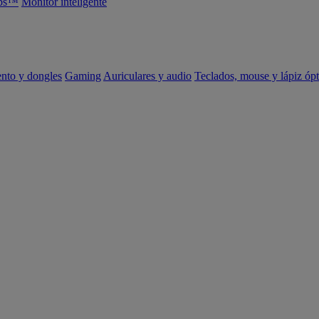
abs™
Monitor inteligente
ento y dongles
Gaming
Auriculares y audio
Teclados, mouse y lápiz ópt