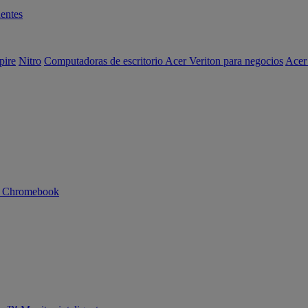
entes
pire
Nitro
Computadoras de escritorio Acer Veriton para negocios
Acer
n Chromebook