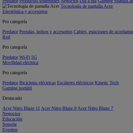
Predator
Productos sostenibles
Negocios
Día a día
Gaming
SpatialL
Tecnología de pantalla Acer
Electrónica y accesorios
Pro categoría
Predator
Prendas, bolsos y accesorios
Cables, estaciones de acoplami
Red
Pro categoría
Predator
Wi-Fi
5G
Movilidad eléctrica
Pro categoría
Predator
Bicicletas eléctricas
Escúteres eléctricos
Kinetic Tech
Gaming portátil
Destacado
Acer Nitro Blaze 11
Acer Nitro Blaze 8
Acer Nitro Blaze 7
Negocios
Educación
Soporte
Eventos