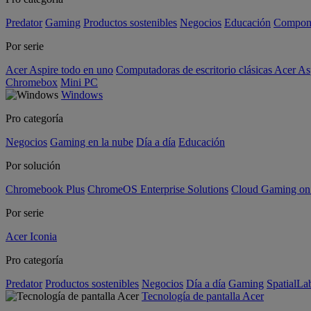
Predator
Gaming
Productos sostenibles
Negocios
Educación
Compon
Por serie
Acer Aspire todo en uno
Computadoras de escritorio clásicas Acer As
Chromebox
Mini PC
Windows
Pro categoría
Negocios
Gaming en la nube
Día a día
Educación
Por solución
Chromebook Plus
ChromeOS Enterprise Solutions
Cloud Gaming o
Por serie
Acer Iconia
Pro categoría
Predator
Productos sostenibles
Negocios
Día a día
Gaming
SpatialL
Tecnología de pantalla Acer