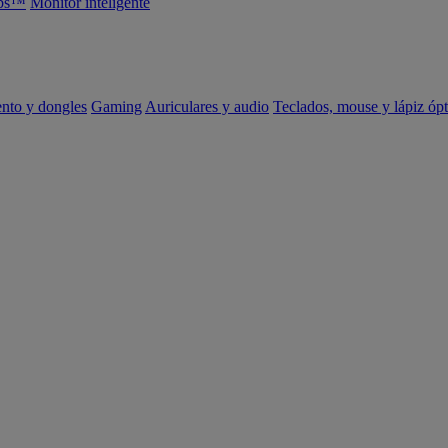
abs™
Monitor inteligente
ento y dongles
Gaming
Auriculares y audio
Teclados, mouse y lápiz ópt