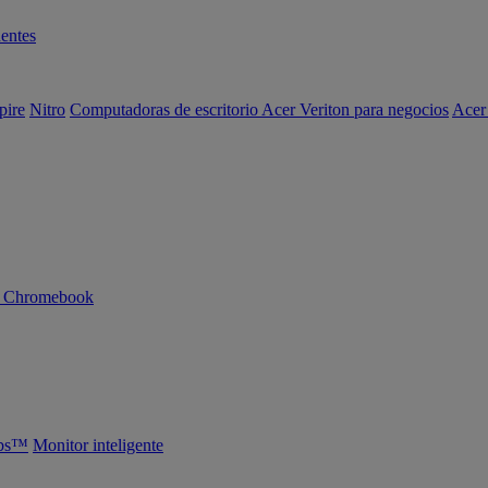
entes
pire
Nitro
Computadoras de escritorio Acer Veriton para negocios
Acer
n Chromebook
abs™
Monitor inteligente