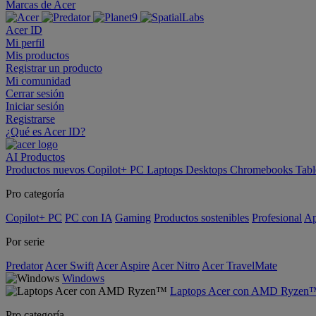
Marcas de Acer
Acer ID
Mi perfil
Mis productos
Registrar un producto
Mi comunidad
Cerrar sesión
Iniciar sesión
Registrarse
¿Qué es Acer ID?
AI
Productos
Productos nuevos
Copilot+ PC
Laptops
Desktops
Chromebooks
Tabl
Pro categoría
Copilot+ PC
PC con IA
Gaming
Productos sostenibles
Profesional
Ap
Por serie
Predator
Acer Swift
Acer Aspire
Acer Nitro
Acer TravelMate
Windows
Laptops Acer con AMD Ryzen
Pro categoría