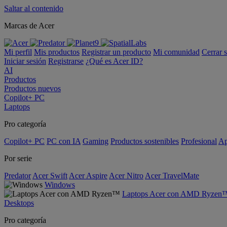
Saltar al contenido
Marcas de Acer
Mi perfil
Mis productos
Registrar un producto
Mi comunidad
Cerrar 
Iniciar sesión
Registrarse
¿Qué es Acer ID?
AI
Productos
Productos nuevos
Copilot+ PC
Laptops
Pro categoría
Copilot+ PC
PC con IA
Gaming
Productos sostenibles
Profesional
Ap
Por serie
Predator
Acer Swift
Acer Aspire
Acer Nitro
Acer TravelMate
Windows
Laptops Acer con AMD Ryzen
Desktops
Pro categoría