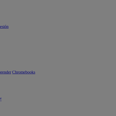
sesión
render
Chromebooks
™