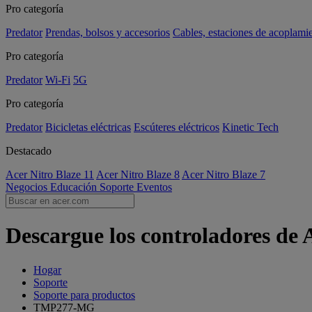
Pro categoría
Predator
Prendas, bolsos y accesorios
Cables, estaciones de acoplami
Pro categoría
Predator
Wi-Fi
5G
Pro categoría
Predator
Bicicletas eléctricas
Escúteres eléctricos
Kinetic Tech
Destacado
Acer Nitro Blaze 11
Acer Nitro Blaze 8
Acer Nitro Blaze 7
Negocios
Educación
Soporte
Eventos
Descargue los controladores d
Hogar
Soporte
Soporte para productos
TMP277-MG