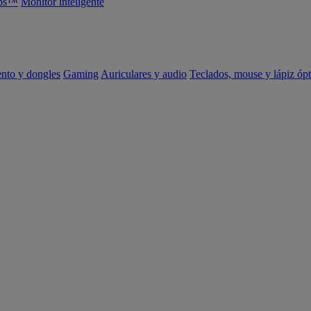
abs™
Monitor inteligente
ento y dongles
Gaming
Auriculares y audio
Teclados, mouse y lápiz ópt