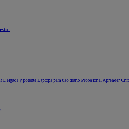
sesión
es
Delgada y potente
Laptops para uso diario
Profesional
Aprender
Chr
™