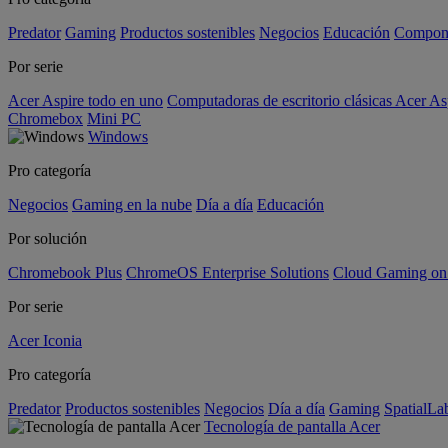
Predator
Gaming
Productos sostenibles
Negocios
Educación
Compon
Por serie
Acer Aspire todo en uno
Computadoras de escritorio clásicas Acer As
Chromebox
Mini PC
Windows
Pro categoría
Negocios
Gaming en la nube
Día a día
Educación
Por solución
Chromebook Plus
ChromeOS Enterprise Solutions
Cloud Gaming o
Por serie
Acer Iconia
Pro categoría
Predator
Productos sostenibles
Negocios
Día a día
Gaming
SpatialL
Tecnología de pantalla Acer