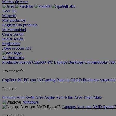
Marcas de Acer
Acer ID
Mi perfil
Mis productos
Registrar un producto
Mi comunidad
Cerrar sesión
Iniciar sesión
Registrarse
¿Qué es Acer ID?
AI
Productos
Productos nuevos
Copilot+ PC
Laptops
Desktops
Chromebooks
Tabl
Pro categoría
Copilot+ PC
PC con IA
Gaming
Pantalla OLED
Productos sostenibl
Por serie
Predator
Acer Swift
Acer Aspire
Acer Nitro
Acer TravelMate
Windows
Laptops Acer con AMD Ryzen
Pro categoría