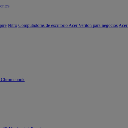
entes
pire
Nitro
Computadoras de escritorio Acer Veriton para negocios
Acer
n Chromebook