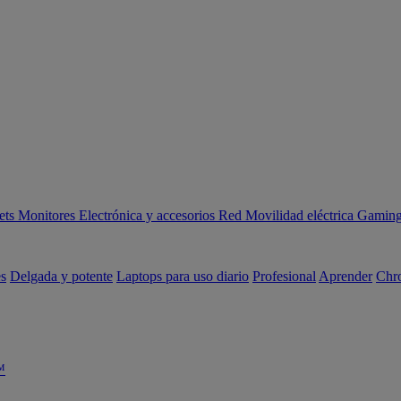
ets
Monitores
Electrónica y accesorios
Red
Movilidad eléctrica
Gaming 
es
Delgada y potente
Laptops para uso diario
Profesional
Aprender
Chr
™