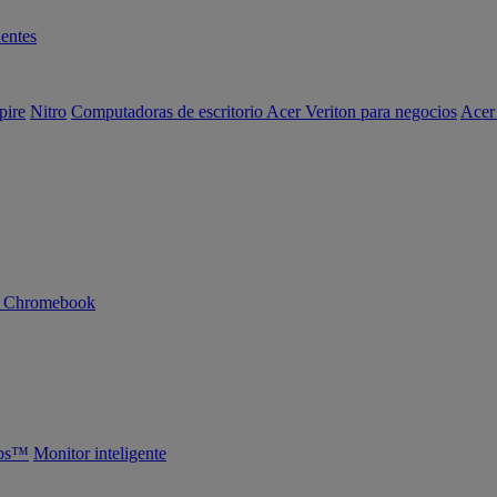
entes
pire
Nitro
Computadoras de escritorio Acer Veriton para negocios
Acer
n Chromebook
abs™
Monitor inteligente