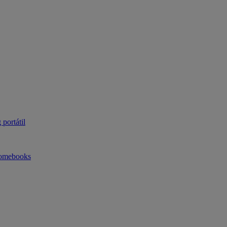
portátil
omebooks