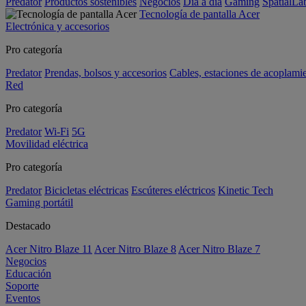
Predator
Productos sostenibles
Negocios
Día a día
Gaming
SpatialL
Tecnología de pantalla Acer
Electrónica y accesorios
Pro categoría
Predator
Prendas, bolsos y accesorios
Cables, estaciones de acoplami
Red
Pro categoría
Predator
Wi-Fi
5G
Movilidad eléctrica
Pro categoría
Predator
Bicicletas eléctricas
Escúteres eléctricos
Kinetic Tech
Gaming portátil
Destacado
Acer Nitro Blaze 11
Acer Nitro Blaze 8
Acer Nitro Blaze 7
Negocios
Educación
Soporte
Eventos