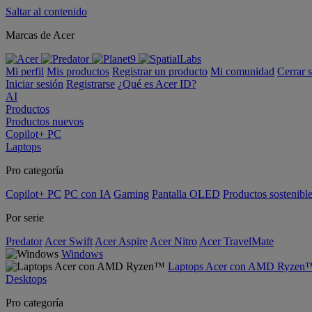
Saltar al contenido
Marcas de Acer
Mi perfil
Mis productos
Registrar un producto
Mi comunidad
Cerrar 
Iniciar sesión
Registrarse
¿Qué es Acer ID?
AI
Productos
Productos nuevos
Copilot+ PC
Laptops
Pro categoría
Copilot+ PC
PC con IA
Gaming
Pantalla OLED
Productos sostenibl
Por serie
Predator
Acer Swift
Acer Aspire
Acer Nitro
Acer TravelMate
Windows
Laptops Acer con AMD Ryzen
Desktops
Pro categoría