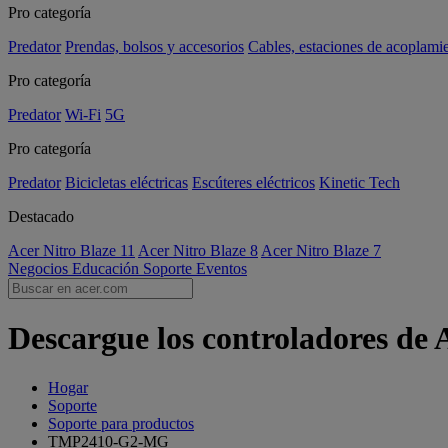
Pro categoría
Predator
Prendas, bolsos y accesorios
Cables, estaciones de acoplami
Pro categoría
Predator
Wi-Fi
5G
Pro categoría
Predator
Bicicletas eléctricas
Escúteres eléctricos
Kinetic Tech
Destacado
Acer Nitro Blaze 11
Acer Nitro Blaze 8
Acer Nitro Blaze 7
Negocios
Educación
Soporte
Eventos
Descargue los controladores d
Hogar
Soporte
Soporte para productos
TMP2410-G2-MG