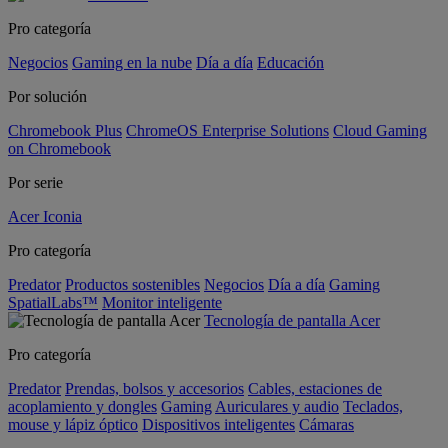
Pro categoría
Negocios
Gaming en la nube
Día a día
Educación
Por solución
Chromebook Plus
ChromeOS Enterprise Solutions
Cloud Gaming
on Chromebook
Por serie
Acer Iconia
Pro categoría
Predator
Productos sostenibles
Negocios
Día a día
Gaming
SpatialLabs™
Monitor inteligente
Tecnología de pantalla Acer
Pro categoría
Predator
Prendas, bolsos y accesorios
Cables, estaciones de
acoplamiento y dongles
Gaming
Auriculares y audio
Teclados,
mouse y lápiz óptico
Dispositivos inteligentes
Cámaras