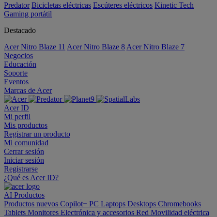
Predator
Bicicletas eléctricas
Escúteres eléctricos
Kinetic Tech
Gaming portátil
Destacado
Acer Nitro Blaze 11
Acer Nitro Blaze 8
Acer Nitro Blaze 7
Negocios
Educación
Soporte
Eventos
Marcas de Acer
Acer ID
Mi perfil
Mis productos
Registrar un producto
Mi comunidad
Cerrar sesión
Iniciar sesión
Registrarse
¿Qué es Acer ID?
AI
Productos
Productos nuevos
Copilot+ PC
Laptops
Desktops
Chromebooks
Tablets
Monitores
Electrónica y accesorios
Red
Movilidad eléctrica