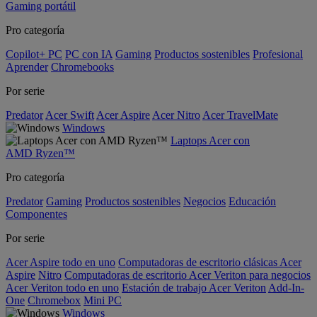
Gaming portátil
Pro categoría
Copilot+ PC
PC con IA
Gaming
Productos sostenibles
Profesional
Aprender
Chromebooks
Por serie
Predator
Acer Swift
Acer Aspire
Acer Nitro
Acer TravelMate
Windows
Laptops Acer con
AMD Ryzen™
Pro categoría
Predator
Gaming
Productos sostenibles
Negocios
Educación
Componentes
Por serie
Acer Aspire todo en uno
Computadoras de escritorio clásicas Acer
Aspire
Nitro
Computadoras de escritorio Acer Veriton para negocios
Acer Veriton todo en uno
Estación de trabajo Acer Veriton
Add-In-
One
Chromebox
Mini PC
Windows