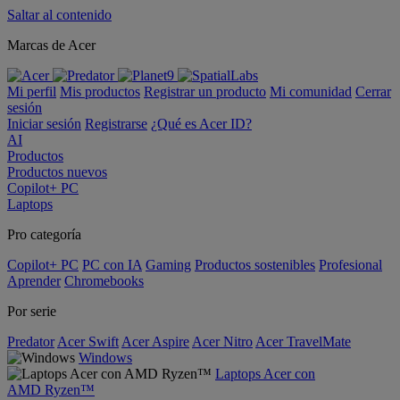
Saltar al contenido
Marcas de Acer
Mi perfil
Mis productos
Registrar un producto
Mi comunidad
Cerrar
sesión
Iniciar sesión
Registrarse
¿Qué es Acer ID?
AI
Productos
Productos nuevos
Copilot+ PC
Laptops
Pro categoría
Copilot+ PC
PC con IA
Gaming
Productos sostenibles
Profesional
Aprender
Chromebooks
Por serie
Predator
Acer Swift
Acer Aspire
Acer Nitro
Acer TravelMate
Windows
Laptops Acer con
AMD Ryzen™