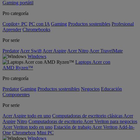
Gaming portátil
Pro categoría
Copilot+ PC
PC con IA
Gaming
Productos sostenibles
Profesional
Aprender
Chromebooks
Por serie
Predator
Acer Swift
Acer Aspire
Acer Nitro
Acer TravelMate
Windows
Laptops Acer con
AMD Ryzen™
Pro categoría
Predator
Gaming
Productos sostenibles
Negocios
Educación
Componentes
Por serie
Acer Aspire todo en uno
Computadoras de escritorio clásicas Acer
Aspire
Nitro
Computadoras de escritorio Acer Veriton para negocios
Acer Veriton todo en uno
Estación de trabajo Acer Veriton
Add-In-
One
Chromebox
Mini PC
Windows