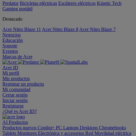
Predator
Bicicletas eléctricas
Escúteres eléctricos
Kinetic Tech
Gaming portátil
Destacado
Acer Nitro Blaze 11
Acer Nitro Blaze 8
Acer Nitro Blaze 7
Negocios
Educación
Soporte
Eventos
Marcas de Acer
Acer ID
Mi perfil
Mis productos
Registrar un producto
Mi comunidad
Cerrar sesión
Iniciar sesión
Registrarse
¿Qué es Acer ID?
AI
Productos
Productos nuevos
Copilot+ PC
Laptops
Desktops
Chromebooks
Tablets
Monitores
Electrónica y accesorios
Red
Movilidad eléctrica