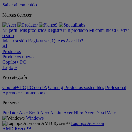
Saltar al contenido
Marcas de Acer
Mi perfil
Mis productos
Registrar un producto
Mi comunidad
Cerrar
sesión
Iniciar sesión
Registrarse
¿Qué es Acer ID?
AI
Productos
Productos nuevos
Copilot+ PC
Laptops
Pro categoría
Copilot+ PC
PC con IA
Gaming
Productos sostenibles
Profesional
Aprender
Chromebooks
Por serie
Predator
Acer Swift
Acer Aspire
Acer Nitro
Acer TravelMate
Windows
Laptops Acer con
AMD Ryzen™