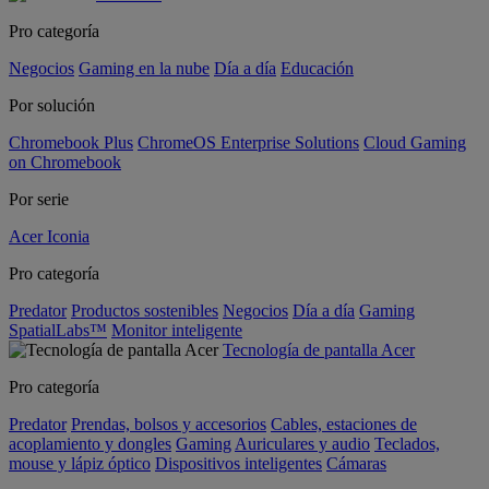
Pro categoría
Negocios
Gaming en la nube
Día a día
Educación
Por solución
Chromebook Plus
ChromeOS Enterprise Solutions
Cloud Gaming
on Chromebook
Por serie
Acer Iconia
Pro categoría
Predator
Productos sostenibles
Negocios
Día a día
Gaming
SpatialLabs™
Monitor inteligente
Tecnología de pantalla Acer
Pro categoría
Predator
Prendas, bolsos y accesorios
Cables, estaciones de
acoplamiento y dongles
Gaming
Auriculares y audio
Teclados,
mouse y lápiz óptico
Dispositivos inteligentes
Cámaras