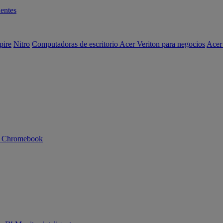
entes
pire
Nitro
Computadoras de escritorio Acer Veriton para negocios
Acer
n Chromebook