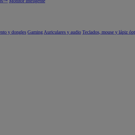
abs™
Monitor inteligente
ento y dongles
Gaming
Auriculares y audio
Teclados, mouse y lápiz ópt