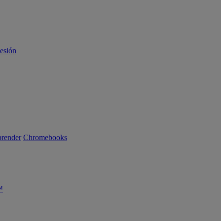
sesión
render
Chromebooks
™