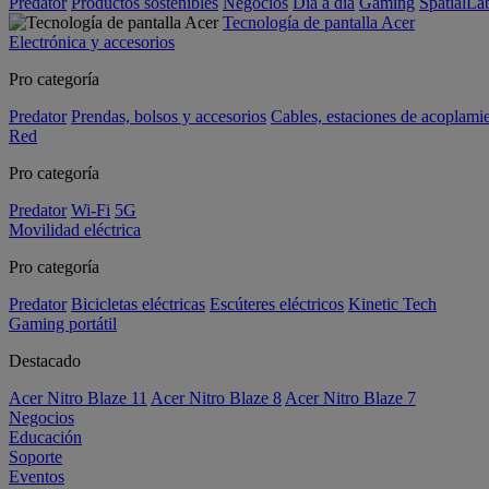
Predator
Productos sostenibles
Negocios
Día a día
Gaming
SpatialL
Tecnología de pantalla Acer
Electrónica y accesorios
Pro categoría
Predator
Prendas, bolsos y accesorios
Cables, estaciones de acoplami
Red
Pro categoría
Predator
Wi-Fi
5G
Movilidad eléctrica
Pro categoría
Predator
Bicicletas eléctricas
Escúteres eléctricos
Kinetic Tech
Gaming portátil
Destacado
Acer Nitro Blaze 11
Acer Nitro Blaze 8
Acer Nitro Blaze 7
Negocios
Educación
Soporte
Eventos