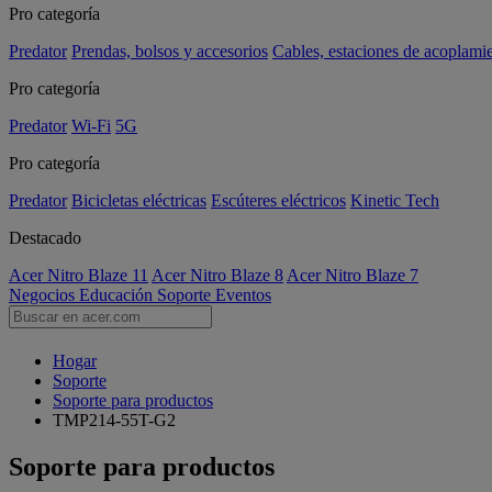
Pro categoría
Predator
Prendas, bolsos y accesorios
Cables, estaciones de acoplami
Pro categoría
Predator
Wi-Fi
5G
Pro categoría
Predator
Bicicletas eléctricas
Escúteres eléctricos
Kinetic Tech
Destacado
Acer Nitro Blaze 11
Acer Nitro Blaze 8
Acer Nitro Blaze 7
Negocios
Educación
Soporte
Eventos
Hogar
Soporte
Soporte para productos
TMP214-55T-G2
Soporte para productos