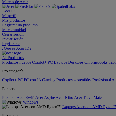
Marcas de Acer
Acer ID
Mi perfil
Mis productos
Registrar un producto
Mi comunidad
Cerrar sesión
Iniciar sesión
Registrarse
¿Qué es Acer ID?
AI
Productos
Productos nuevos
Copilot+ PC
Laptops
Desktops
Chromebooks
Tabl
Pro categoría
Copilot+ PC
PC con IA
Gaming
Productos sostenibles
Profesional
Ap
Por serie
Predator
Acer Swift
Acer Aspire
Acer Nitro
Acer TravelMate
Windows
Laptops Acer con AMD Ryzen
Pro categoría