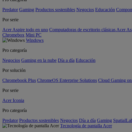
Predator
Gaming
Productos sostenibles
Negocios
Educación
Compon
Por serie
Acer Aspire todo en uno
Computadoras de escritorio clásicas Acer As
Chromebox
Mini PC
Windows
Pro categoría
Negocios
Gaming en la nube
Día a día
Educación
Por solución
Chromebook Plus
ChromeOS Enterprise Solutions
Cloud Gaming o
Por serie
Acer Iconia
Pro categoría
Predator
Productos sostenibles
Negocios
Día a día
Gaming
SpatialL
Tecnología de pantalla Acer