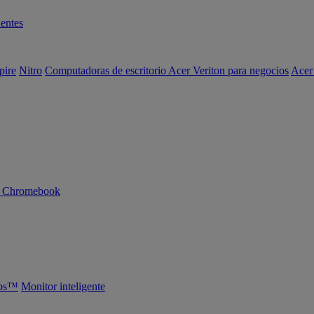
entes
pire
Nitro
Computadoras de escritorio Acer Veriton para negocios
Acer
n Chromebook
abs™
Monitor inteligente