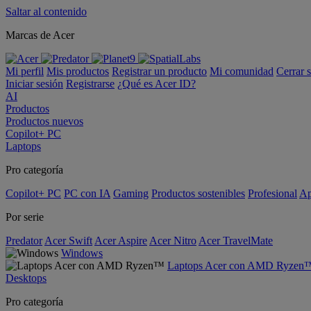
Saltar al contenido
Marcas de Acer
Mi perfil
Mis productos
Registrar un producto
Mi comunidad
Cerrar 
Iniciar sesión
Registrarse
¿Qué es Acer ID?
AI
Productos
Productos nuevos
Copilot+ PC
Laptops
Pro categoría
Copilot+ PC
PC con IA
Gaming
Productos sostenibles
Profesional
Ap
Por serie
Predator
Acer Swift
Acer Aspire
Acer Nitro
Acer TravelMate
Windows
Laptops Acer con AMD Ryzen
Desktops
Pro categoría