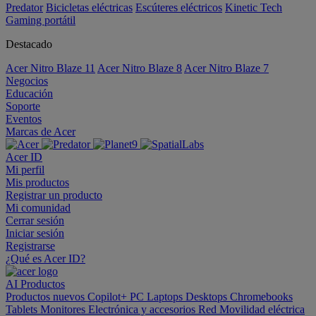
Predator
Bicicletas eléctricas
Escúteres eléctricos
Kinetic Tech
Gaming portátil
Destacado
Acer Nitro Blaze 11
Acer Nitro Blaze 8
Acer Nitro Blaze 7
Negocios
Educación
Soporte
Eventos
Marcas de Acer
Acer ID
Mi perfil
Mis productos
Registrar un producto
Mi comunidad
Cerrar sesión
Iniciar sesión
Registrarse
¿Qué es Acer ID?
AI
Productos
Productos nuevos
Copilot+ PC
Laptops
Desktops
Chromebooks
Tablets
Monitores
Electrónica y accesorios
Red
Movilidad eléctrica