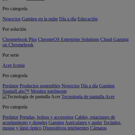
Pro categoría
Negocios
Gaming en la nube
Día a día
Educación
Por solución
Chromebook Plus
ChromeOS Enterprise Solutions
Cloud Gaming
on Chromebook
Por serie
Acer Iconia
Pro categoría
Predator
Productos sostenibles
Negocios
Día a día
Gaming
SpatialLabs™
Monitor inteligente
Tecnología de pantalla Acer
Pro categoría
Predator
Prendas, bolsos y accesorios
Cables, estaciones de
acoplamiento y dongles
Gaming
Auriculares y audio
Teclados,
mouse y lápiz óptico
Dispositivos inteligentes
Cámaras