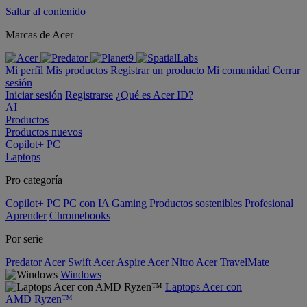
Saltar al contenido
Marcas de Acer
Mi perfil
Mis productos
Registrar un producto
Mi comunidad
Cerrar
sesión
Iniciar sesión
Registrarse
¿Qué es Acer ID?
AI
Productos
Productos nuevos
Copilot+ PC
Laptops
Pro categoría
Copilot+ PC
PC con IA
Gaming
Productos sostenibles
Profesional
Aprender
Chromebooks
Por serie
Predator
Acer Swift
Acer Aspire
Acer Nitro
Acer TravelMate
Windows
Laptops Acer con
AMD Ryzen™