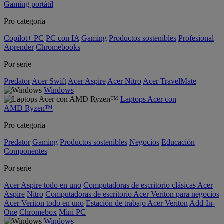
Gaming portátil
Pro categoría
Copilot+ PC
PC con IA
Gaming
Productos sostenibles
Profesional
Aprender
Chromebooks
Por serie
Predator
Acer Swift
Acer Aspire
Acer Nitro
Acer TravelMate
Windows
Laptops Acer con
AMD Ryzen™
Pro categoría
Predator
Gaming
Productos sostenibles
Negocios
Educación
Componentes
Por serie
Acer Aspire todo en uno
Computadoras de escritorio clásicas Acer
Aspire
Nitro
Computadoras de escritorio Acer Veriton para negocios
Acer Veriton todo en uno
Estación de trabajo Acer Veriton
Add-In-
One
Chromebox
Mini PC
Windows