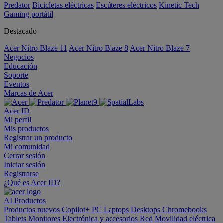
Predator
Bicicletas eléctricas
Escúteres eléctricos
Kinetic Tech
Gaming portátil
Destacado
Acer Nitro Blaze 11
Acer Nitro Blaze 8
Acer Nitro Blaze 7
Negocios
Educación
Soporte
Eventos
Marcas de Acer
Acer ID
Mi perfil
Mis productos
Registrar un producto
Mi comunidad
Cerrar sesión
Iniciar sesión
Registrarse
¿Qué es Acer ID?
AI
Productos
Productos nuevos
Copilot+ PC
Laptops
Desktops
Chromebooks
Tablets
Monitores
Electrónica y accesorios
Red
Movilidad eléctrica