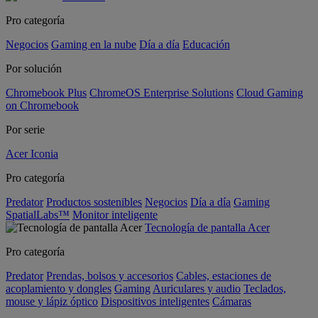
Pro categoría
Negocios
Gaming en la nube
Día a día
Educación
Por solución
Chromebook Plus
ChromeOS Enterprise Solutions
Cloud Gaming
on Chromebook
Por serie
Acer Iconia
Pro categoría
Predator
Productos sostenibles
Negocios
Día a día
Gaming
SpatialLabs™
Monitor inteligente
Tecnología de pantalla Acer
Pro categoría
Predator
Prendas, bolsos y accesorios
Cables, estaciones de
acoplamiento y dongles
Gaming
Auriculares y audio
Teclados,
mouse y lápiz óptico
Dispositivos inteligentes
Cámaras