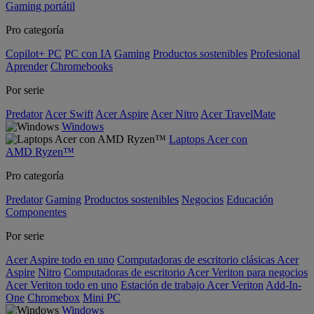
Gaming portátil
Pro categoría
Copilot+ PC
PC con IA
Gaming
Productos sostenibles
Profesional
Aprender
Chromebooks
Por serie
Predator
Acer Swift
Acer Aspire
Acer Nitro
Acer TravelMate
Windows
Laptops Acer con
AMD Ryzen™
Pro categoría
Predator
Gaming
Productos sostenibles
Negocios
Educación
Componentes
Por serie
Acer Aspire todo en uno
Computadoras de escritorio clásicas Acer
Aspire
Nitro
Computadoras de escritorio Acer Veriton para negocios
Acer Veriton todo en uno
Estación de trabajo Acer Veriton
Add-In-
One
Chromebox
Mini PC
Windows