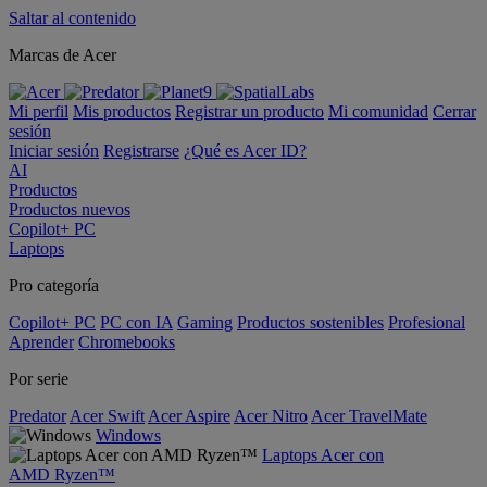
Saltar al contenido
Marcas de Acer
Mi perfil
Mis productos
Registrar un producto
Mi comunidad
Cerrar
sesión
Iniciar sesión
Registrarse
¿Qué es Acer ID?
AI
Productos
Productos nuevos
Copilot+ PC
Laptops
Pro categoría
Copilot+ PC
PC con IA
Gaming
Productos sostenibles
Profesional
Aprender
Chromebooks
Por serie
Predator
Acer Swift
Acer Aspire
Acer Nitro
Acer TravelMate
Windows
Laptops Acer con
AMD Ryzen™