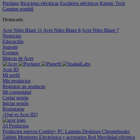
Predator
Bicicletas eléctricas
Escúteres eléctricos
Kinetic Tech
Gaming portátil
Destacado
Acer Nitro Blaze 11
Acer Nitro Blaze 8
Acer Nitro Blaze 7
Negocios
Educación
Soporte
Eventos
Marcas de Acer
Acer ID
Mi perfil
Mis productos
Registrar un producto
Mi comunidad
Cerrar sesión
Iniciar sesión
Registrarse
¿Qué es Acer ID?
AI
Productos
Productos nuevos
Copilot+ PC
Laptops
Desktops
Chromebooks
Tablets
Monitores
Electrónica y accesorios
Red
Movilidad eléctrica