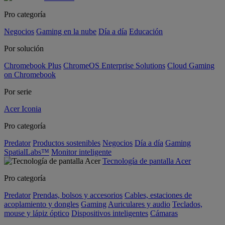
Pro categoría
Negocios
Gaming en la nube
Día a día
Educación
Por solución
Chromebook Plus
ChromeOS Enterprise Solutions
Cloud Gaming
on Chromebook
Por serie
Acer Iconia
Pro categoría
Predator
Productos sostenibles
Negocios
Día a día
Gaming
SpatialLabs™
Monitor inteligente
Tecnología de pantalla Acer
Pro categoría
Predator
Prendas, bolsos y accesorios
Cables, estaciones de
acoplamiento y dongles
Gaming
Auriculares y audio
Teclados,
mouse y lápiz óptico
Dispositivos inteligentes
Cámaras