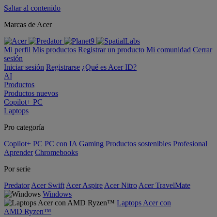
Saltar al contenido
Marcas de Acer
Mi perfil
Mis productos
Registrar un producto
Mi comunidad
Cerrar
sesión
Iniciar sesión
Registrarse
¿Qué es Acer ID?
AI
Productos
Productos nuevos
Copilot+ PC
Laptops
Pro categoría
Copilot+ PC
PC con IA
Gaming
Productos sostenibles
Profesional
Aprender
Chromebooks
Por serie
Predator
Acer Swift
Acer Aspire
Acer Nitro
Acer TravelMate
Windows
Laptops Acer con
AMD Ryzen™