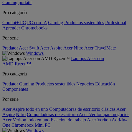
Gaming portátil
Pro categoría
Copilot+ PC
PC con IA
Gaming
Productos sostenibles
Profesional
Aprender
Chromebooks
Por serie
Predator
Acer Swift
Acer Aspire
Acer Nitro
Acer TravelMate
Windows
Laptops Acer con
AMD Ryzen™
Pro categoría
Predator
Gaming
Productos sostenibles
Negocios
Educación
Componentes
Por serie
Acer Aspire todo en uno
Computadoras de escritorio clásicas Acer
Aspire
Nitro
Computadoras de escritorio Acer Veriton para negocios
Acer Veriton todo en uno
Estación de trabajo Acer Veriton
Add-In-
One
Chromebox
Mini PC
Windows