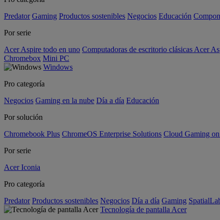
Predator
Gaming
Productos sostenibles
Negocios
Educación
Compon
Por serie
Acer Aspire todo en uno
Computadoras de escritorio clásicas Acer As
Chromebox
Mini PC
Windows
Pro categoría
Negocios
Gaming en la nube
Día a día
Educación
Por solución
Chromebook Plus
ChromeOS Enterprise Solutions
Cloud Gaming o
Por serie
Acer Iconia
Pro categoría
Predator
Productos sostenibles
Negocios
Día a día
Gaming
SpatialL
Tecnología de pantalla Acer