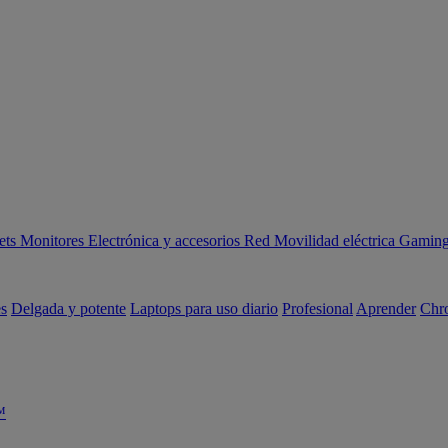
ets
Monitores
Electrónica y accesorios
Red
Movilidad eléctrica
Gaming 
es
Delgada y potente
Laptops para uso diario
Profesional
Aprender
Chr
™