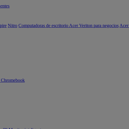
entes
pire
Nitro
Computadoras de escritorio Acer Veriton para negocios
Acer
n Chromebook