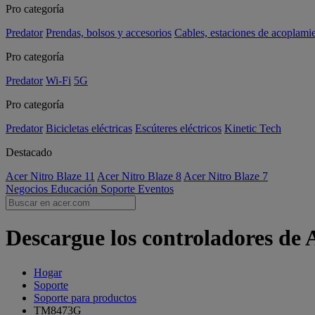
Pro categoría
Predator
Prendas, bolsos y accesorios
Cables, estaciones de acoplami
Pro categoría
Predator
Wi-Fi
5G
Pro categoría
Predator
Bicicletas eléctricas
Escúteres eléctricos
Kinetic Tech
Destacado
Acer Nitro Blaze 11
Acer Nitro Blaze 8
Acer Nitro Blaze 7
Negocios
Educación
Soporte
Eventos
Descargue los controladores de
Hogar
Soporte
Soporte para productos
TM8473G