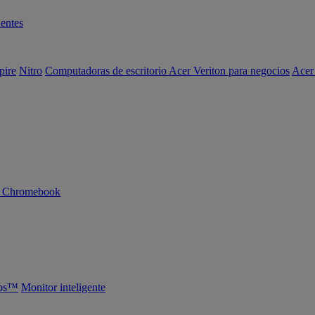
entes
pire
Nitro
Computadoras de escritorio Acer Veriton para negocios
Acer
n Chromebook
abs™
Monitor inteligente