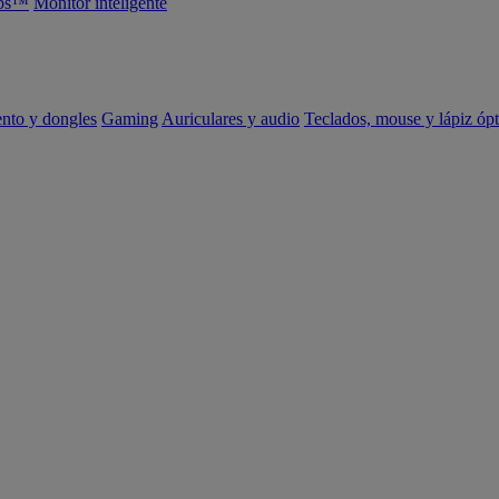
abs™
Monitor inteligente
ento y dongles
Gaming
Auriculares y audio
Teclados, mouse y lápiz ópt