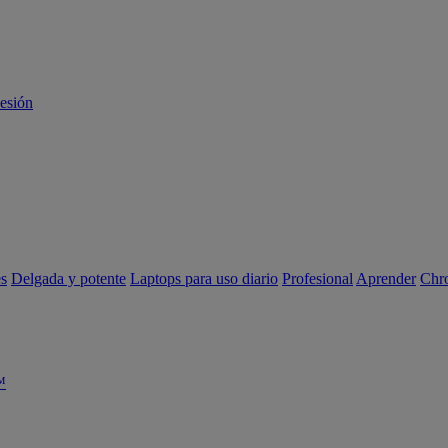
sesión
es
Delgada y potente
Laptops para uso diario
Profesional
Aprender
Chr
™