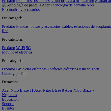
Predator
Productos sostenibles
Negocios
Día a día
Gaming
SpatialL
Tecnología de pantalla Acer
Electrónica y accesorios
Pro categoría
Predator
Prendas, bolsos y accesorios
Cables, estaciones de acoplami
Red
Pro categoría
Predator
Wi-Fi
5G
Movilidad eléctrica
Pro categoría
Predator
Bicicletas eléctricas
Escúteres eléctricos
Kinetic Tech
Gaming portátil
Destacado
Acer Nitro Blaze 11
Acer Nitro Blaze 8
Acer Nitro Blaze 7
Negocios
Educación
Soporte
Eventos