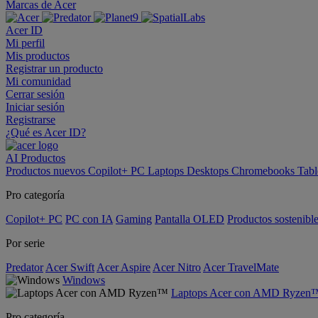
Marcas de Acer
Acer ID
Mi perfil
Mis productos
Registrar un producto
Mi comunidad
Cerrar sesión
Iniciar sesión
Registrarse
¿Qué es Acer ID?
AI
Productos
Productos nuevos
Copilot+ PC
Laptops
Desktops
Chromebooks
Tabl
Pro categoría
Copilot+ PC
PC con IA
Gaming
Pantalla OLED
Productos sostenibl
Por serie
Predator
Acer Swift
Acer Aspire
Acer Nitro
Acer TravelMate
Windows
Laptops Acer con AMD Ryzen
Pro categoría