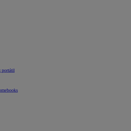
portátil
omebooks