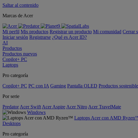
Saltar al contenido
Marcas de Acer
Mi perfil
Mis productos
Registrar un producto
Mi comunidad
Cerrar 
Iniciar sesión
Registrarse
¿Qué es Acer ID?
AI
Productos
Productos nuevos
Copilot+ PC
Laptops
Pro categoría
Copilot+ PC
PC con IA
Gaming
Pantalla OLED
Productos sostenibl
Por serie
Predator
Acer Swift
Acer Aspire
Acer Nitro
Acer TravelMate
Windows
Laptops Acer con AMD Ryzen
Desktops
Pro categoría