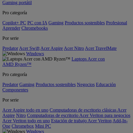
Gaming portátil
Pro categoría
Copilot+ PC
PC con IA
Gaming
Productos sostenibles
Profesional
Aprender
Chromebooks
Por serie
Predator
Acer Swift
Acer Aspire
Acer Nitro
Acer TravelMate
Windows
Laptops Acer con
AMD Ryzen™
Pro categoría
Predator
Gaming
Productos sostenibles
Negocios
Educación
Componentes
Por serie
Acer Aspire todo en uno
Computadoras de escritorio clásicas Acer
Aspire
Nitro
Computadoras de escritorio Acer Veriton para negocios
Acer Veriton todo en uno
Estación de trabajo Acer Veriton
Add-In-
One
Chromebox
Mini PC
Windows