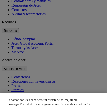
Controladores y manuales
Respuestas de Acer
Contactos
Alertas y recordatorios
Recursos
Recursos
Dónde comprar
Acer Global Account Portal
Tecnologías Acer
McAfee
Acerca de Acer
Acerca de Acer
Contáctenos
Relaciones con inversionistas
Prensa
Premios
Eventos
Usamos cookies para detectar preferencias, mejorar la
Sostenibilidad
navegación del sitio web y generar estadísticas de usuario a fin