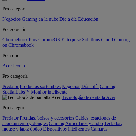
Pro categoría
Negocios
Gaming en la nube
Día a día
Educación
Por solución
Chromebook Plus
ChromeOS Enterprise Solutions
Cloud Gaming
on Chromebook
Por serie
Acer Iconia
Pro categoría
Predator
Productos sostenibles
Negocios
Día a día
Gaming
SpatialLabs™
Monitor inteligente
Tecnología de pantalla Acer
Pro categoría
Predator
Prendas, bolsos y accesorios
Cables, estaciones de
acoplamiento y dongles
Gaming
Auriculares y audio
Teclados,
mouse y lápiz óptico
Dispositivos inteligentes
Cámaras