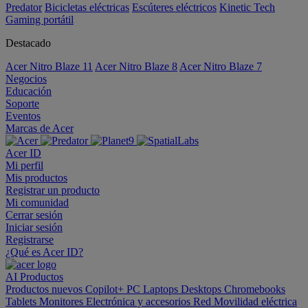
Predator
Bicicletas eléctricas
Escúteres eléctricos
Kinetic Tech
Gaming portátil
Destacado
Acer Nitro Blaze 11
Acer Nitro Blaze 8
Acer Nitro Blaze 7
Negocios
Educación
Soporte
Eventos
Marcas de Acer
Acer ID
Mi perfil
Mis productos
Registrar un producto
Mi comunidad
Cerrar sesión
Iniciar sesión
Registrarse
¿Qué es Acer ID?
AI
Productos
Productos nuevos
Copilot+ PC
Laptops
Desktops
Chromebooks
Tablets
Monitores
Electrónica y accesorios
Red
Movilidad eléctrica