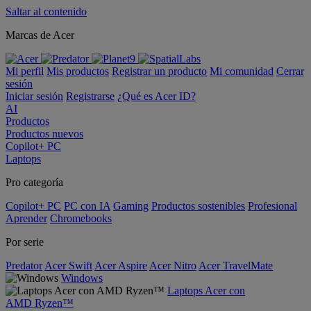
Saltar al contenido
Marcas de Acer
Mi perfil
Mis productos
Registrar un producto
Mi comunidad
Cerrar
sesión
Iniciar sesión
Registrarse
¿Qué es Acer ID?
AI
Productos
Productos nuevos
Copilot+ PC
Laptops
Pro categoría
Copilot+ PC
PC con IA
Gaming
Productos sostenibles
Profesional
Aprender
Chromebooks
Por serie
Predator
Acer Swift
Acer Aspire
Acer Nitro
Acer TravelMate
Windows
Laptops Acer con
AMD Ryzen™