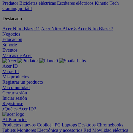
Predator
Bicicletas eléctricas
Escúteres eléctricos
Kinetic Tech
Gaming portátil
Destacado
Acer Nitro Blaze 11
Acer Nitro Blaze 8
Acer Nitro Blaze 7
Negocios
Educación
Soporte
Eventos
Marcas de Acer
Acer ID
Mi perfil
Mis productos
Registrar un producto
Mi comunidad
Cerrar sesión
Iniciar sesión
Registrarse
¿Qué es Acer ID?
AI
Productos
Productos nuevos
Copilot+ PC
Laptops
Desktops
Chromebooks
Tablets
Monitores
Electrónica y accesorios
Red
Movilidad eléctrica