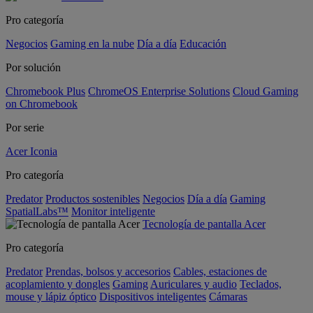
Pro categoría
Negocios
Gaming en la nube
Día a día
Educación
Por solución
Chromebook Plus
ChromeOS Enterprise Solutions
Cloud Gaming
on Chromebook
Por serie
Acer Iconia
Pro categoría
Predator
Productos sostenibles
Negocios
Día a día
Gaming
SpatialLabs™
Monitor inteligente
Tecnología de pantalla Acer
Pro categoría
Predator
Prendas, bolsos y accesorios
Cables, estaciones de
acoplamiento y dongles
Gaming
Auriculares y audio
Teclados,
mouse y lápiz óptico
Dispositivos inteligentes
Cámaras