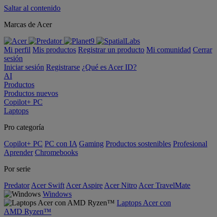
Saltar al contenido
Marcas de Acer
Mi perfil
Mis productos
Registrar un producto
Mi comunidad
Cerrar
sesión
Iniciar sesión
Registrarse
¿Qué es Acer ID?
AI
Productos
Productos nuevos
Copilot+ PC
Laptops
Pro categoría
Copilot+ PC
PC con IA
Gaming
Productos sostenibles
Profesional
Aprender
Chromebooks
Por serie
Predator
Acer Swift
Acer Aspire
Acer Nitro
Acer TravelMate
Windows
Laptops Acer con
AMD Ryzen™