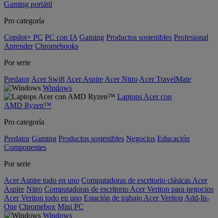
Gaming portátil
Pro categoría
Copilot+ PC
PC con IA
Gaming
Productos sostenibles
Profesional
Aprender
Chromebooks
Por serie
Predator
Acer Swift
Acer Aspire
Acer Nitro
Acer TravelMate
Windows
Laptops Acer con
AMD Ryzen™
Pro categoría
Predator
Gaming
Productos sostenibles
Negocios
Educación
Componentes
Por serie
Acer Aspire todo en uno
Computadoras de escritorio clásicas Acer
Aspire
Nitro
Computadoras de escritorio Acer Veriton para negocios
Acer Veriton todo en uno
Estación de trabajo Acer Veriton
Add-In-
One
Chromebox
Mini PC
Windows