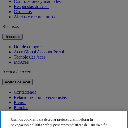
Controladores y manuales
Respuestas de Acer
Contactos
Alertas y recordatorios
Recursos
Recursos
Dónde comprar
Acer Global Account Portal
Tecnologías Acer
McAfee
Acerca de Acer
Acerca de Acer
Contáctenos
Relaciones con inversionistas
Prensa
Premios
Eventos
Usamos cookies para detectar preferencias, mejorar la
Sostenibilidad
navegación del sitio web y generar estadísticas de usuario a fin