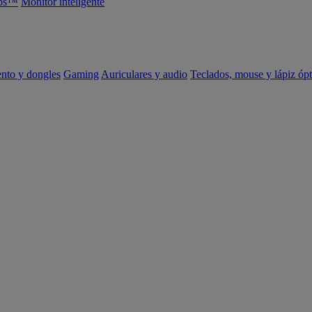
abs™
Monitor inteligente
ento y dongles
Gaming
Auriculares y audio
Teclados, mouse y lápiz ópt