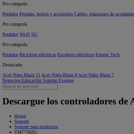
Pro categoría
Predator
Prendas, bolsos y accesorios
Cables, estaciones de acoplami
Pro categoría
Predator
Wi-Fi
5G
Pro categoría
Predator
Bicicletas eléctricas
Escúteres eléctricos
Kinetic Tech
Destacado
Acer Nitro Blaze 11
Acer Nitro Blaze 8
Acer Nitro Blaze 7
Negocios
Educación
Soporte
Eventos
Descargue los controladores de
Hogar
Soporte
Soporte para productos
TM7750ZG