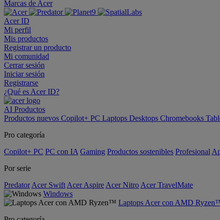
Marcas de Acer
Acer ID
Mi perfil
Mis productos
Registrar un producto
Mi comunidad
Cerrar sesión
Iniciar sesión
Registrarse
¿Qué es Acer ID?
AI
Productos
Productos nuevos
Copilot+ PC
Laptops
Desktops
Chromebooks
Tabl
Pro categoría
Copilot+ PC
PC con IA
Gaming
Productos sostenibles
Profesional
Ap
Por serie
Predator
Acer Swift
Acer Aspire
Acer Nitro
Acer TravelMate
Windows
Laptops Acer con AMD Ryzen
Pro categoría