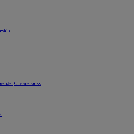
sesión
render
Chromebooks
™