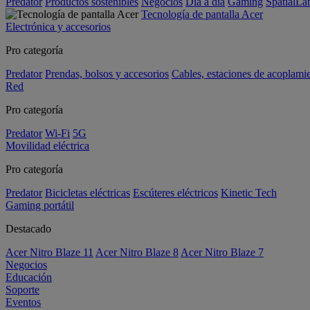
Predator
Productos sostenibles
Negocios
Día a día
Gaming
SpatialL
Tecnología de pantalla Acer
Electrónica y accesorios
Pro categoría
Predator
Prendas, bolsos y accesorios
Cables, estaciones de acoplami
Red
Pro categoría
Predator
Wi-Fi
5G
Movilidad eléctrica
Pro categoría
Predator
Bicicletas eléctricas
Escúteres eléctricos
Kinetic Tech
Gaming portátil
Destacado
Acer Nitro Blaze 11
Acer Nitro Blaze 8
Acer Nitro Blaze 7
Negocios
Educación
Soporte
Eventos