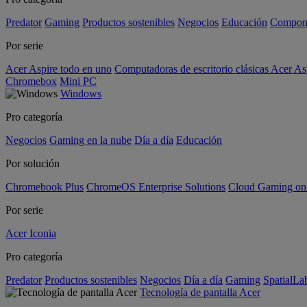
Predator
Gaming
Productos sostenibles
Negocios
Educación
Compon
Por serie
Acer Aspire todo en uno
Computadoras de escritorio clásicas Acer As
Chromebox
Mini PC
Windows
Pro categoría
Negocios
Gaming en la nube
Día a día
Educación
Por solución
Chromebook Plus
ChromeOS Enterprise Solutions
Cloud Gaming o
Por serie
Acer Iconia
Pro categoría
Predator
Productos sostenibles
Negocios
Día a día
Gaming
SpatialL
Tecnología de pantalla Acer