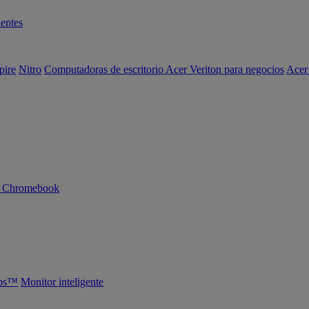
entes
pire
Nitro
Computadoras de escritorio Acer Veriton para negocios
Acer
n Chromebook
abs™
Monitor inteligente