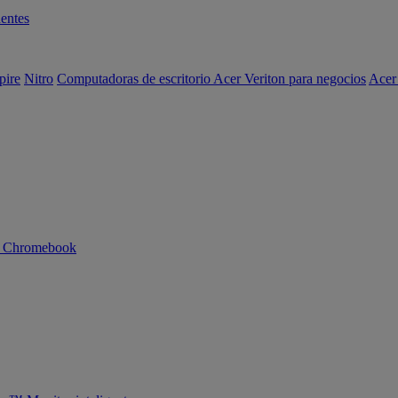
entes
pire
Nitro
Computadoras de escritorio Acer Veriton para negocios
Acer
n Chromebook