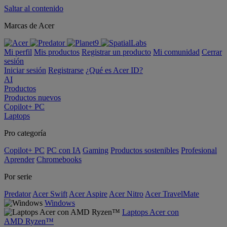
Saltar al contenido
Marcas de Acer
Mi perfil
Mis productos
Registrar un producto
Mi comunidad
Cerrar
sesión
Iniciar sesión
Registrarse
¿Qué es Acer ID?
AI
Productos
Productos nuevos
Copilot+ PC
Laptops
Pro categoría
Copilot+ PC
PC con IA
Gaming
Productos sostenibles
Profesional
Aprender
Chromebooks
Por serie
Predator
Acer Swift
Acer Aspire
Acer Nitro
Acer TravelMate
Windows
Laptops Acer con
AMD Ryzen™