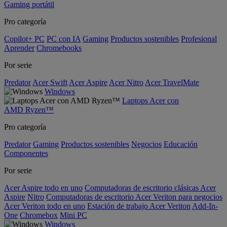
Gaming portátil
Pro categoría
Copilot+ PC
PC con IA
Gaming
Productos sostenibles
Profesional
Aprender
Chromebooks
Por serie
Predator
Acer Swift
Acer Aspire
Acer Nitro
Acer TravelMate
Windows
Laptops Acer con
AMD Ryzen™
Pro categoría
Predator
Gaming
Productos sostenibles
Negocios
Educación
Componentes
Por serie
Acer Aspire todo en uno
Computadoras de escritorio clásicas Acer
Aspire
Nitro
Computadoras de escritorio Acer Veriton para negocios
Acer Veriton todo en uno
Estación de trabajo Acer Veriton
Add-In-
One
Chromebox
Mini PC
Windows