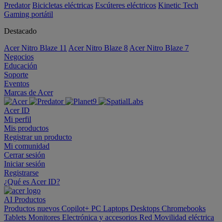
Predator
Bicicletas eléctricas
Escúteres eléctricos
Kinetic Tech
Gaming portátil
Destacado
Acer Nitro Blaze 11
Acer Nitro Blaze 8
Acer Nitro Blaze 7
Negocios
Educación
Soporte
Eventos
Marcas de Acer
Acer ID
Mi perfil
Mis productos
Registrar un producto
Mi comunidad
Cerrar sesión
Iniciar sesión
Registrarse
¿Qué es Acer ID?
AI
Productos
Productos nuevos
Copilot+ PC
Laptops
Desktops
Chromebooks
Tablets
Monitores
Electrónica y accesorios
Red
Movilidad eléctrica