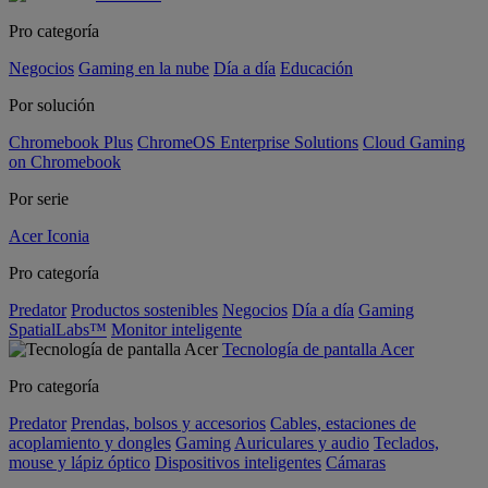
Pro categoría
Negocios
Gaming en la nube
Día a día
Educación
Por solución
Chromebook Plus
ChromeOS Enterprise Solutions
Cloud Gaming
on Chromebook
Por serie
Acer Iconia
Pro categoría
Predator
Productos sostenibles
Negocios
Día a día
Gaming
SpatialLabs™
Monitor inteligente
Tecnología de pantalla Acer
Pro categoría
Predator
Prendas, bolsos y accesorios
Cables, estaciones de
acoplamiento y dongles
Gaming
Auriculares y audio
Teclados,
mouse y lápiz óptico
Dispositivos inteligentes
Cámaras