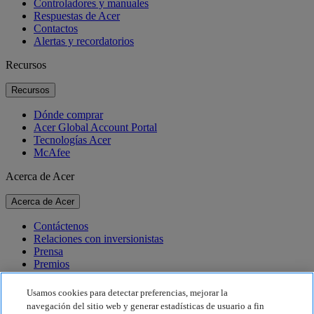
Controladores y manuales
Respuestas de Acer
Contactos
Alertas y recordatorios
Recursos
Recursos
Dónde comprar
Acer Global Account Portal
Tecnologías Acer
McAfee
Acerca de Acer
Acerca de Acer
Contáctenos
Relaciones con inversionistas
Prensa
Premios
Eventos
Usamos cookies para detectar preferencias, mejorar la
Sostenibilidad
navegación del sitio web y generar estadísticas de usuario a fin