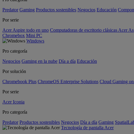
Predator
Gaming
Productos sostenibles
Negocios
Educación
Compon
Por serie
Acer Aspire todo en uno
Computadoras de escritorio clásicas Acer As
Chromebox
Mini PC
Windows
Pro categoría
Negocios
Gaming en la nube
Día a día
Educación
Por solución
Chromebook Plus
ChromeOS Enterprise Solutions
Cloud Gaming o
Por serie
Acer Iconia
Pro categoría
Predator
Productos sostenibles
Negocios
Día a día
Gaming
SpatialL
Tecnología de pantalla Acer