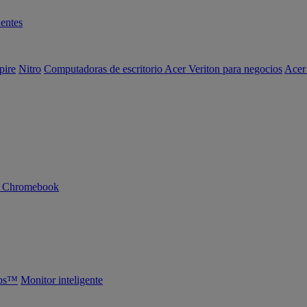
entes
pire
Nitro
Computadoras de escritorio Acer Veriton para negocios
Acer
n Chromebook
abs™
Monitor inteligente