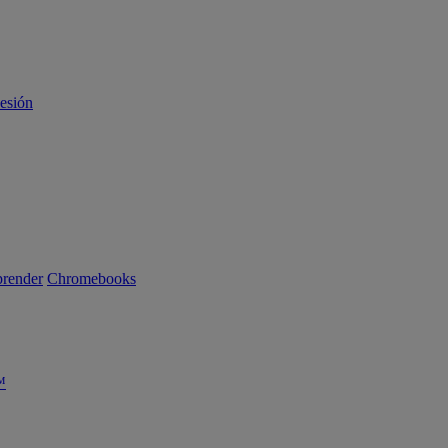
sesión
render
Chromebooks
™