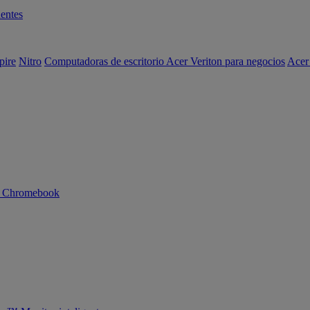
entes
pire
Nitro
Computadoras de escritorio Acer Veriton para negocios
Acer
n Chromebook