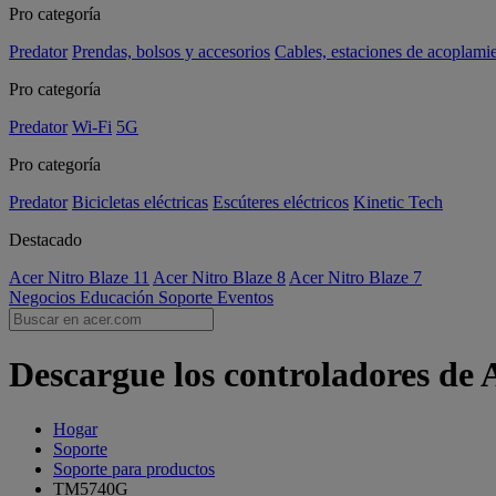
Pro categoría
Predator
Prendas, bolsos y accesorios
Cables, estaciones de acoplami
Pro categoría
Predator
Wi-Fi
5G
Pro categoría
Predator
Bicicletas eléctricas
Escúteres eléctricos
Kinetic Tech
Destacado
Acer Nitro Blaze 11
Acer Nitro Blaze 8
Acer Nitro Blaze 7
Negocios
Educación
Soporte
Eventos
Descargue los controladores de
Hogar
Soporte
Soporte para productos
TM5740G