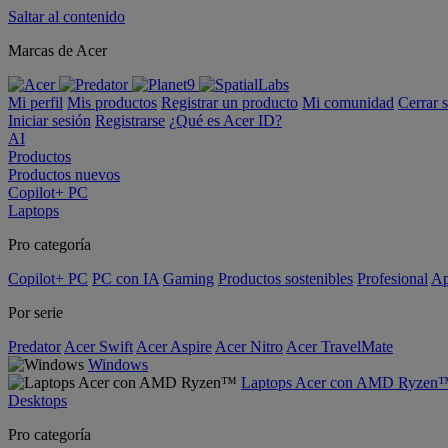
Saltar al contenido
Marcas de Acer
Mi perfil
Mis productos
Registrar un producto
Mi comunidad
Cerrar 
Iniciar sesión
Registrarse
¿Qué es Acer ID?
AI
Productos
Productos nuevos
Copilot+ PC
Laptops
Pro categoría
Copilot+ PC
PC con IA
Gaming
Productos sostenibles
Profesional
Ap
Por serie
Predator
Acer Swift
Acer Aspire
Acer Nitro
Acer TravelMate
Windows
Laptops Acer con AMD Ryzen
Desktops
Pro categoría