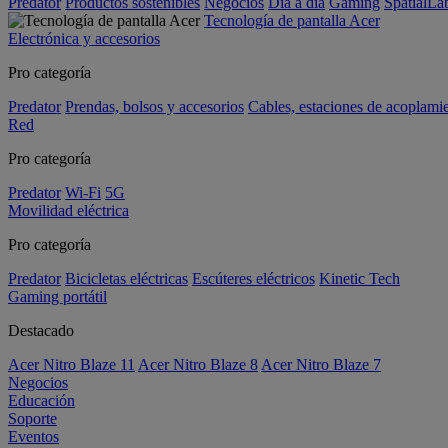
Predator
Productos sostenibles
Negocios
Día a día
Gaming
SpatialL
Tecnología de pantalla Acer
Electrónica y accesorios
Pro categoría
Predator
Prendas, bolsos y accesorios
Cables, estaciones de acoplami
Red
Pro categoría
Predator
Wi-Fi
5G
Movilidad eléctrica
Pro categoría
Predator
Bicicletas eléctricas
Escúteres eléctricos
Kinetic Tech
Gaming portátil
Destacado
Acer Nitro Blaze 11
Acer Nitro Blaze 8
Acer Nitro Blaze 7
Negocios
Educación
Soporte
Eventos