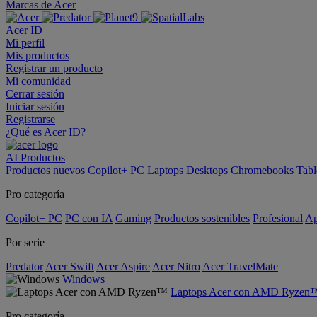
Marcas de Acer
Acer ID
Mi perfil
Mis productos
Registrar un producto
Mi comunidad
Cerrar sesión
Iniciar sesión
Registrarse
¿Qué es Acer ID?
AI
Productos
Productos nuevos
Copilot+ PC
Laptops
Desktops
Chromebooks
Tabl
Pro categoría
Copilot+ PC
PC con IA
Gaming
Productos sostenibles
Profesional
Ap
Por serie
Predator
Acer Swift
Acer Aspire
Acer Nitro
Acer TravelMate
Windows
Laptops Acer con AMD Ryzen
Pro categoría