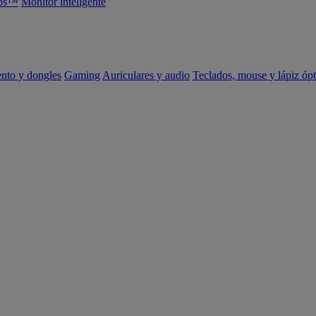
abs™
Monitor inteligente
ento y dongles
Gaming
Auriculares y audio
Teclados, mouse y lápiz ópt