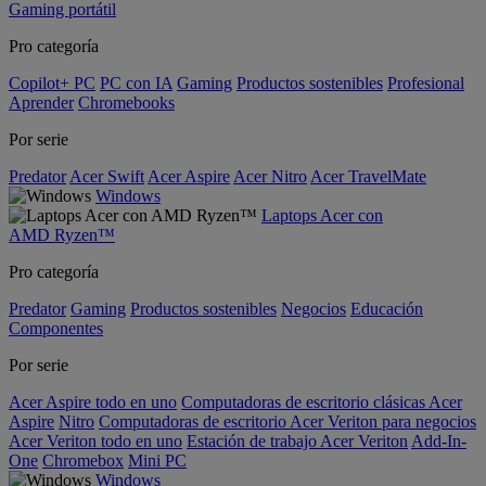
Gaming portátil
Pro categoría
Copilot+ PC
PC con IA
Gaming
Productos sostenibles
Profesional
Aprender
Chromebooks
Por serie
Predator
Acer Swift
Acer Aspire
Acer Nitro
Acer TravelMate
Windows
Laptops Acer con
AMD Ryzen™
Pro categoría
Predator
Gaming
Productos sostenibles
Negocios
Educación
Componentes
Por serie
Acer Aspire todo en uno
Computadoras de escritorio clásicas Acer
Aspire
Nitro
Computadoras de escritorio Acer Veriton para negocios
Acer Veriton todo en uno
Estación de trabajo Acer Veriton
Add-In-
One
Chromebox
Mini PC
Windows