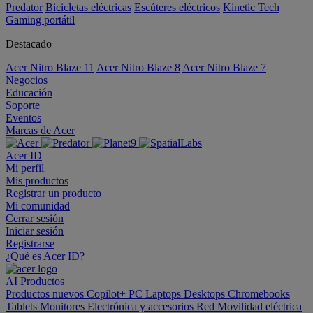
Predator
Bicicletas eléctricas
Escúteres eléctricos
Kinetic Tech
Gaming portátil
Destacado
Acer Nitro Blaze 11
Acer Nitro Blaze 8
Acer Nitro Blaze 7
Negocios
Educación
Soporte
Eventos
Marcas de Acer
Acer ID
Mi perfil
Mis productos
Registrar un producto
Mi comunidad
Cerrar sesión
Iniciar sesión
Registrarse
¿Qué es Acer ID?
AI
Productos
Productos nuevos
Copilot+ PC
Laptops
Desktops
Chromebooks
Tablets
Monitores
Electrónica y accesorios
Red
Movilidad eléctrica