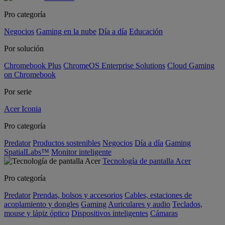
Pro categoría
Negocios
Gaming en la nube
Día a día
Educación
Por solución
Chromebook Plus
ChromeOS Enterprise Solutions
Cloud Gaming
on Chromebook
Por serie
Acer Iconia
Pro categoría
Predator
Productos sostenibles
Negocios
Día a día
Gaming
SpatialLabs™
Monitor inteligente
Tecnología de pantalla Acer
Pro categoría
Predator
Prendas, bolsos y accesorios
Cables, estaciones de
acoplamiento y dongles
Gaming
Auriculares y audio
Teclados,
mouse y lápiz óptico
Dispositivos inteligentes
Cámaras