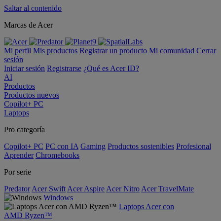
Saltar al contenido
Marcas de Acer
Mi perfil
Mis productos
Registrar un producto
Mi comunidad
Cerrar
sesión
Iniciar sesión
Registrarse
¿Qué es Acer ID?
AI
Productos
Productos nuevos
Copilot+ PC
Laptops
Pro categoría
Copilot+ PC
PC con IA
Gaming
Productos sostenibles
Profesional
Aprender
Chromebooks
Por serie
Predator
Acer Swift
Acer Aspire
Acer Nitro
Acer TravelMate
Windows
Laptops Acer con
AMD Ryzen™