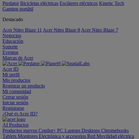
Predator
Bicicletas eléctricas
Escúteres eléctricos
Kinetic Tech
Gaming portátil
Destacado
Acer Nitro Blaze 11
Acer Nitro Blaze 8
Acer Nitro Blaze 7
Negocios
Educación
Soporte
Eventos
Marcas de Acer
Acer ID
Mi perfil
Mis productos
Registrar un producto
Mi comunidad
Cerrar sesión
Iniciar sesión
Registrarse
¿Qué es Acer ID?
AI
Productos
Productos nuevos
Copilot+ PC
Laptops
Desktops
Chromebooks
Tablets
Monitores
Electrónica y accesorios
Red
Movilidad eléctrica