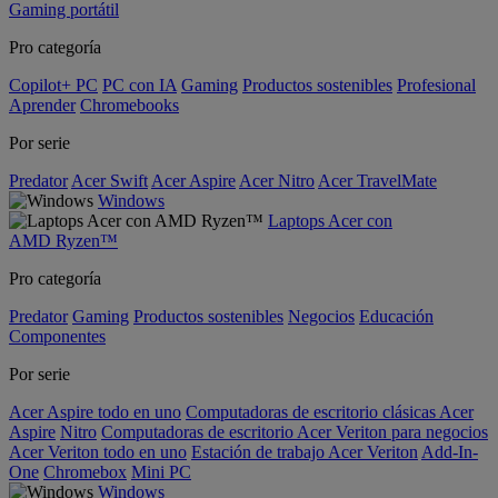
Gaming portátil
Pro categoría
Copilot+ PC
PC con IA
Gaming
Productos sostenibles
Profesional
Aprender
Chromebooks
Por serie
Predator
Acer Swift
Acer Aspire
Acer Nitro
Acer TravelMate
Windows
Laptops Acer con
AMD Ryzen™
Pro categoría
Predator
Gaming
Productos sostenibles
Negocios
Educación
Componentes
Por serie
Acer Aspire todo en uno
Computadoras de escritorio clásicas Acer
Aspire
Nitro
Computadoras de escritorio Acer Veriton para negocios
Acer Veriton todo en uno
Estación de trabajo Acer Veriton
Add-In-
One
Chromebox
Mini PC
Windows