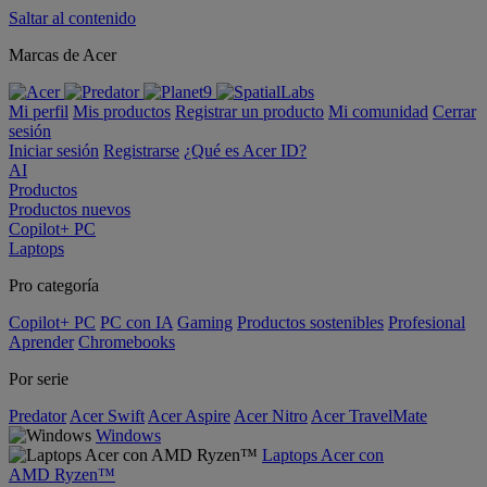
Saltar al contenido
Marcas de Acer
Mi perfil
Mis productos
Registrar un producto
Mi comunidad
Cerrar
sesión
Iniciar sesión
Registrarse
¿Qué es Acer ID?
AI
Productos
Productos nuevos
Copilot+ PC
Laptops
Pro categoría
Copilot+ PC
PC con IA
Gaming
Productos sostenibles
Profesional
Aprender
Chromebooks
Por serie
Predator
Acer Swift
Acer Aspire
Acer Nitro
Acer TravelMate
Windows
Laptops Acer con
AMD Ryzen™