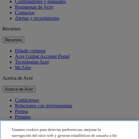
Controladores y manuales
Respuestas de Acer
Contactos
Alertas y recordatorios
Recursos
Recursos
Dónde comprar
Acer Global Account Portal
Tecnologías Acer
McAfee
Acerca de Acer
Acerca de Acer
Contáctenos
Relaciones con inversionistas
Prensa
Premios
Eventos
Usamos cookies para detectar preferencias, mejorar la
Sostenibilidad
navegación del sitio web y generar estadísticas de usuario a fin