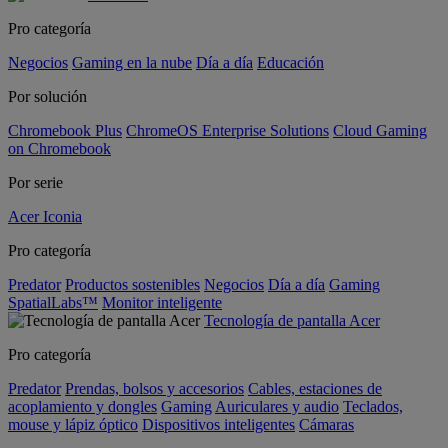
Pro categoría
Negocios
Gaming en la nube
Día a día
Educación
Por solución
Chromebook Plus
ChromeOS Enterprise Solutions
Cloud Gaming
on Chromebook
Por serie
Acer Iconia
Pro categoría
Predator
Productos sostenibles
Negocios
Día a día
Gaming
SpatialLabs™
Monitor inteligente
Tecnología de pantalla Acer
Pro categoría
Predator
Prendas, bolsos y accesorios
Cables, estaciones de
acoplamiento y dongles
Gaming
Auriculares y audio
Teclados,
mouse y lápiz óptico
Dispositivos inteligentes
Cámaras