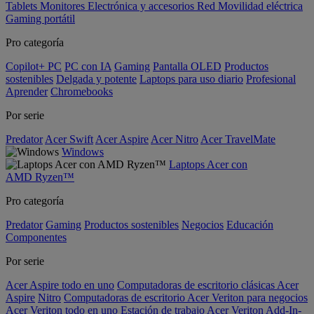
Tablets
Monitores
Electrónica y accesorios
Red
Movilidad eléctrica
Gaming portátil
Pro categoría
Copilot+ PC
PC con IA
Gaming
Pantalla OLED
Productos
sostenibles
Delgada y potente
Laptops para uso diario
Profesional
Aprender
Chromebooks
Por serie
Predator
Acer Swift
Acer Aspire
Acer Nitro
Acer TravelMate
Windows
Laptops Acer con
AMD Ryzen™
Pro categoría
Predator
Gaming
Productos sostenibles
Negocios
Educación
Componentes
Por serie
Acer Aspire todo en uno
Computadoras de escritorio clásicas Acer
Aspire
Nitro
Computadoras de escritorio Acer Veriton para negocios
Acer Veriton todo en uno
Estación de trabajo Acer Veriton
Add-In-