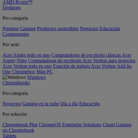
AMD Ryzen™
Desktops
Pro categoría
Predator
Gaming
Productos sostenibles
Negocios
Educación
Componentes
Por serie
Acer Aspire todo en uno
Computadoras de escritorio clásicas Acer
Aspire
Nitro
Computadoras de escritorio Acer Veriton para negocios
Acer Veriton todo en uno
Estación de trabajo Acer Veriton
Add-In-
One
Chromebox
Mini PC
Windows
Chromebooks
Pro categoría
Negocios
Gaming en la nube
Día a día
Educación
Por solución
Chromebook Plus
ChromeOS Enterprise Solutions
Cloud Gaming
on Chromebook
Tablets