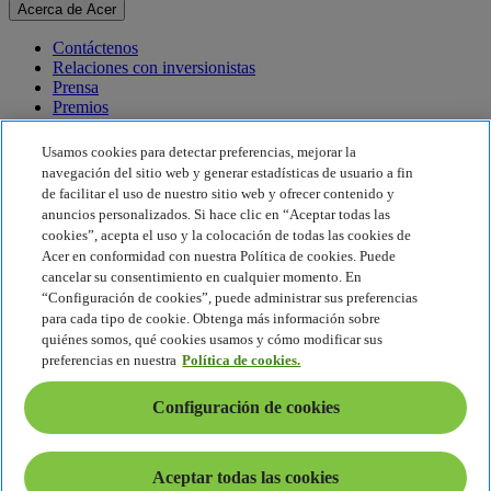
Acerca de Acer
Contáctenos
Relaciones con inversionistas
Prensa
Premios
Eventos
Usamos cookies para detectar preferencias, mejorar la
Sostenibilidad
navegación del sitio web y generar estadísticas de usuario a fin
de facilitar el uso de nuestro sitio web y ofrecer contenido y
Sostenibilidad
anuncios personalizados. Si hace clic en “Aceptar todas las
cookies”, acepta el uso y la colocación de todas las cookies de
Responsabilidad social corporativa
Acer en conformidad con nuestra Política de cookies. Puede
Huella de carbono del producto
cancelar su consentimiento en cualquier momento. En
Proyecto Humanity
“Configuración de cookies”, puede administrar sus preferencias
Earthion
para cada tipo de cookie. Obtenga más información sobre
Política de privacidad
quiénes somos, qué cookies usamos y cómo modificar sus
Política de cookies
preferencias en nuestra
Política de cookies.
Aviso legal
Información legal adicional
Configuración de cookies
Política de accesibilidad
Configuración de cookies
América Latina - Español
Aceptar todas las cookies