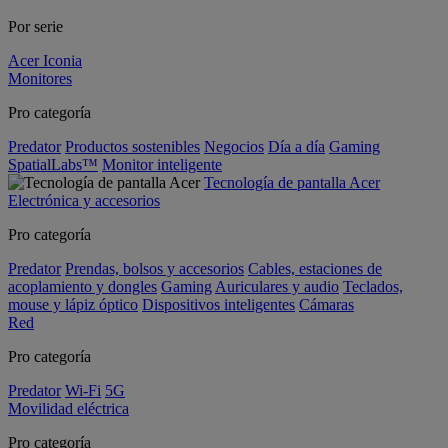
Por serie
Acer Iconia
Monitores
Pro categoría
Predator
Productos sostenibles
Negocios
Día a día
Gaming
SpatialLabs™
Monitor inteligente
Tecnología de pantalla Acer
Electrónica y accesorios
Pro categoría
Predator
Prendas, bolsos y accesorios
Cables, estaciones de
acoplamiento y dongles
Gaming
Auriculares y audio
Teclados,
mouse y lápiz óptico
Dispositivos inteligentes
Cámaras
Red
Pro categoría
Predator
Wi-Fi
5G
Movilidad eléctrica
Pro categoría