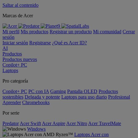
Saltar al contenido
Marcas de Acer
Mi perfil
Mis productos
Registrar un producto
Mi comunidad
Cerrar
sesión
Iniciar sesión
Registrarse
¿Qué es Acer ID?
AI
Productos
Productos nuevos
Copilot+ PC
Laptops
Pro categoría
Copilot+ PC
PC con IA
Gaming
Pantalla OLED
Productos
sostenibles
Delgada y potente
Laptops para uso diario
Profesional
Aprender
Chromebooks
Por serie
Predator
Acer Swift
Acer Aspire
Acer Nitro
Acer TravelMate
Windows
Laptops Acer con