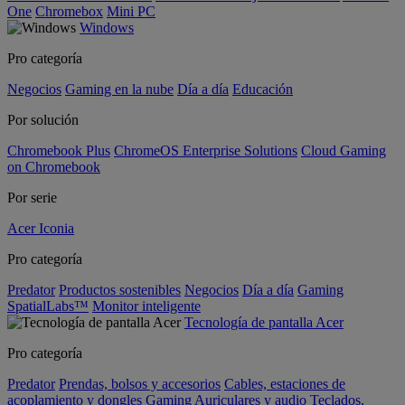
One
Chromebox
Mini PC
Windows
Pro categoría
Negocios
Gaming en la nube
Día a día
Educación
Por solución
Chromebook Plus
ChromeOS Enterprise Solutions
Cloud Gaming
on Chromebook
Por serie
Acer Iconia
Pro categoría
Predator
Productos sostenibles
Negocios
Día a día
Gaming
SpatialLabs™
Monitor inteligente
Tecnología de pantalla Acer
Pro categoría
Predator
Prendas, bolsos y accesorios
Cables, estaciones de
acoplamiento y dongles
Gaming
Auriculares y audio
Teclados,