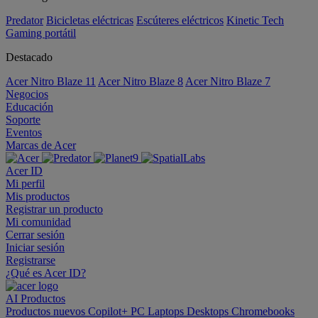
Predator
Bicicletas eléctricas
Escúteres eléctricos
Kinetic Tech
Gaming portátil
Destacado
Acer Nitro Blaze 11
Acer Nitro Blaze 8
Acer Nitro Blaze 7
Negocios
Educación
Soporte
Eventos
Marcas de Acer
Acer ID
Mi perfil
Mis productos
Registrar un producto
Mi comunidad
Cerrar sesión
Iniciar sesión
Registrarse
¿Qué es Acer ID?
AI
Productos
Productos nuevos
Copilot+ PC
Laptops
Desktops
Chromebooks