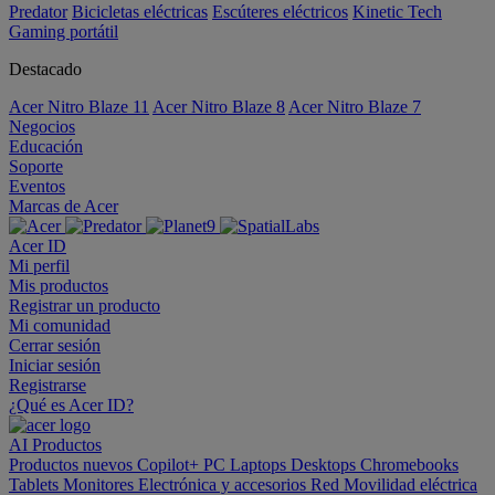
Predator
Bicicletas eléctricas
Escúteres eléctricos
Kinetic Tech
Gaming portátil
Destacado
Acer Nitro Blaze 11
Acer Nitro Blaze 8
Acer Nitro Blaze 7
Negocios
Educación
Soporte
Eventos
Marcas de Acer
Acer ID
Mi perfil
Mis productos
Registrar un producto
Mi comunidad
Cerrar sesión
Iniciar sesión
Registrarse
¿Qué es Acer ID?
AI
Productos
Productos nuevos
Copilot+ PC
Laptops
Desktops
Chromebooks
Tablets
Monitores
Electrónica y accesorios
Red
Movilidad eléctrica