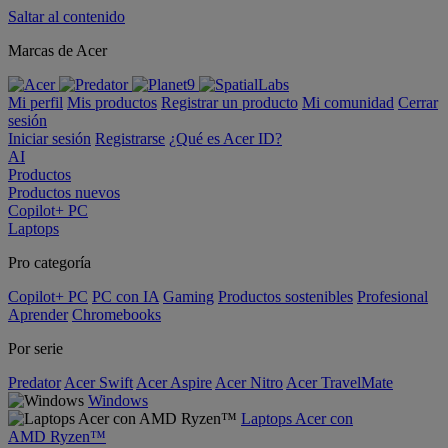
Saltar al contenido
Marcas de Acer
Mi perfil
Mis productos
Registrar un producto
Mi comunidad
Cerrar
sesión
Iniciar sesión
Registrarse
¿Qué es Acer ID?
AI
Productos
Productos nuevos
Copilot+ PC
Laptops
Pro categoría
Copilot+ PC
PC con IA
Gaming
Productos sostenibles
Profesional
Aprender
Chromebooks
Por serie
Predator
Acer Swift
Acer Aspire
Acer Nitro
Acer TravelMate
Windows
Laptops Acer con
AMD Ryzen™