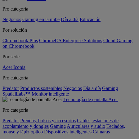
Pro categoría
Negocios
Gaming en la nube
Día a día
Educación
Por solución
Chromebook Plus
ChromeOS Enterprise Solutions
Cloud Gaming
on Chromebook
Por serie
Acer Iconia
Pro categoría
Predator
Productos sostenibles
Negocios
Día a día
Gaming
SpatialLabs™
Monitor inteligente
Tecnología de pantalla Acer
Pro categoría
Predator
Prendas, bolsos y accesorios
Cables, estaciones de
acoplamiento y dongles
Gaming
Auriculares y audio
Teclados,
mouse y lápiz óptico
Dispositivos inteligentes
Cámaras