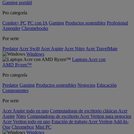
Gaming portátil
Pro categoría
Copilot+ PC
PC con IA
Gaming
Productos sostenibles
Profesional
Aprender
Chromebooks
Por serie
Predator
Acer Swift
Acer Aspire
Acer Nitro
Acer TravelMate
Windows
Laptops Acer con
AMD Ryzen™
Pro categoría
Predator
Gaming
Productos sostenibles
Negocios
Educación
Componentes
Por serie
Acer Aspire todo en uno
Computadoras de escritorio clásicas Acer
Aspire
Nitro
Computadoras de escritorio Acer Veriton para negocios
Acer Veriton todo en uno
Estación de trabajo Acer Veriton
Add-In-
One
Chromebox
Mini PC
Windows