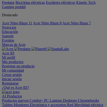
Predator
Bicicletas eléctricas
Escúteres eléctricos
Kinetic Tech
Gaming portátil
Destacado
Acer Nitro Blaze 11
Acer Nitro Blaze 8
Acer Nitro Blaze 7
Negocios
Educación
Soporte
Eventos
Marcas de Acer
Acer ID
Mi perfil
Mis productos
Registrar un producto
Mi comunidad
Cerrar sesión
Iniciar sesión
Registrarse
¿Qué es Acer ID?
AI
Productos
Productos nuevos
Copilot+ PC
Laptops
Desktops
Chromebooks
Tablets
Monitores
Electrónica y accesorios
Red
Movilidad eléctrica