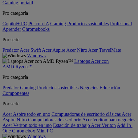
Gaming portátil
Pro categoría
Copilot+ PC
PC con IA
Gaming
Productos sostenibles
Profesional
Aprender
Chromebooks
Por serie
Predator
Acer Swift
Acer Aspire
Acer Nitro
Acer TravelMate
Windows
Laptops Acer con
AMD Ryzen™
Pro categoría
Predator
Gaming
Productos sostenibles
Negocios
Educación
Componentes
Por serie
Acer Aspire todo en uno
Computadoras de escritorio clásicas Acer
Aspire
Nitro
Computadoras de escritorio Acer Veriton para negocios
Acer Veriton todo en uno
Estación de trabajo Acer Veriton
Add-In-
One
Chromebox
Mini PC
Windows