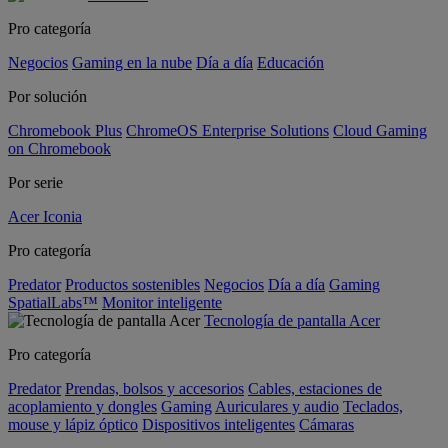
Pro categoría
Negocios
Gaming en la nube
Día a día
Educación
Por solución
Chromebook Plus
ChromeOS Enterprise Solutions
Cloud Gaming
on Chromebook
Por serie
Acer Iconia
Pro categoría
Predator
Productos sostenibles
Negocios
Día a día
Gaming
SpatialLabs™
Monitor inteligente
Tecnología de pantalla Acer
Pro categoría
Predator
Prendas, bolsos y accesorios
Cables, estaciones de
acoplamiento y dongles
Gaming
Auriculares y audio
Teclados,
mouse y lápiz óptico
Dispositivos inteligentes
Cámaras