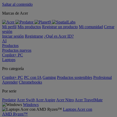
Saltar al contenido
Marcas de Acer
Mi perfil
Mis productos
Registrar un producto
Mi comunidad
Cerrar
sesión
Iniciar sesión
Registrarse
¿Qué es Acer ID?
AI
Productos
Productos nuevos
Copilot+ PC
Laptops
Pro categoría
Copilot+ PC
PC con IA
Gaming
Productos sostenibles
Profesional
Aprender
Chromebooks
Por serie
Predator
Acer Swift
Acer Aspire
Acer Nitro
Acer TravelMate
Windows
Laptops Acer con
AMD Ryzen™