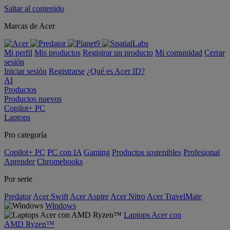
Saltar al contenido
Marcas de Acer
Mi perfil
Mis productos
Registrar un producto
Mi comunidad
Cerrar
sesión
Iniciar sesión
Registrarse
¿Qué es Acer ID?
AI
Productos
Productos nuevos
Copilot+ PC
Laptops
Pro categoría
Copilot+ PC
PC con IA
Gaming
Productos sostenibles
Profesional
Aprender
Chromebooks
Por serie
Predator
Acer Swift
Acer Aspire
Acer Nitro
Acer TravelMate
Windows
Laptops Acer con
AMD Ryzen™