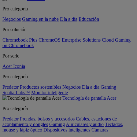
Pro categoría
Negocios
Gaming en la nube
Día a día
Educación
Por solución
Chromebook Plus
ChromeOS Enterprise Solutions
Cloud Gaming
on Chromebook
Por serie
Acer Iconia
Pro categoría
Predator
Productos sostenibles
Negocios
Día a día
Gaming
SpatialLabs™
Monitor inteligente
Tecnología de pantalla Acer
Pro categoría
Predator
Prendas, bolsos y accesorios
Cables, estaciones de
acoplamiento y dongles
Gaming
Auriculares y audio
Teclados,
mouse y lápiz óptico
Dispositivos inteligentes
Cámaras