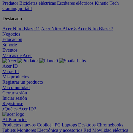
Predator
Bicicletas eléctricas
Escúteres eléctricos
Kinetic Tech
Gaming portátil
Destacado
Acer Nitro Blaze 11
Acer Nitro Blaze 8
Acer Nitro Blaze 7
Negocios
Educación
Soporte
Eventos
Marcas de Acer
Acer ID
Mi perfil
Mis productos
Registrar un producto
Mi comunidad
Cerrar sesión
Iniciar sesión
Registrarse
¿Qué es Acer ID?
AI
Productos
Productos nuevos
Copilot+ PC
Laptops
Desktops
Chromebooks
Tablets
Monitores
Electrónica y accesorios
Red
Movilidad eléctrica