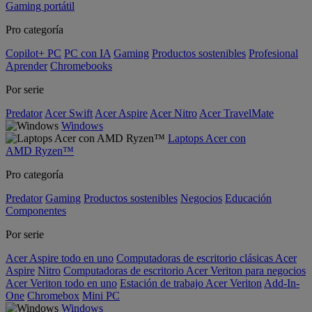
Gaming portátil
Pro categoría
Copilot+ PC
PC con IA
Gaming
Productos sostenibles
Profesional
Aprender
Chromebooks
Por serie
Predator
Acer Swift
Acer Aspire
Acer Nitro
Acer TravelMate
Windows
Laptops Acer con
AMD Ryzen™
Pro categoría
Predator
Gaming
Productos sostenibles
Negocios
Educación
Componentes
Por serie
Acer Aspire todo en uno
Computadoras de escritorio clásicas Acer
Aspire
Nitro
Computadoras de escritorio Acer Veriton para negocios
Acer Veriton todo en uno
Estación de trabajo Acer Veriton
Add-In-
One
Chromebox
Mini PC
Windows