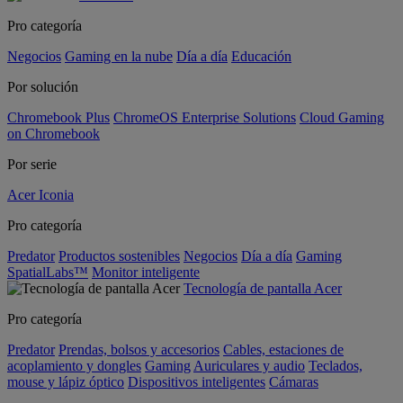
Pro categoría
Negocios
Gaming en la nube
Día a día
Educación
Por solución
Chromebook Plus
ChromeOS Enterprise Solutions
Cloud Gaming
on Chromebook
Por serie
Acer Iconia
Pro categoría
Predator
Productos sostenibles
Negocios
Día a día
Gaming
SpatialLabs™
Monitor inteligente
Tecnología de pantalla Acer
Pro categoría
Predator
Prendas, bolsos y accesorios
Cables, estaciones de
acoplamiento y dongles
Gaming
Auriculares y audio
Teclados,
mouse y lápiz óptico
Dispositivos inteligentes
Cámaras