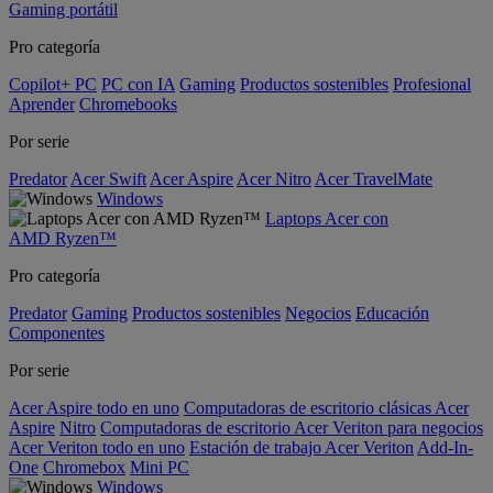
Gaming portátil
Pro categoría
Copilot+ PC
PC con IA
Gaming
Productos sostenibles
Profesional
Aprender
Chromebooks
Por serie
Predator
Acer Swift
Acer Aspire
Acer Nitro
Acer TravelMate
Windows
Laptops Acer con
AMD Ryzen™
Pro categoría
Predator
Gaming
Productos sostenibles
Negocios
Educación
Componentes
Por serie
Acer Aspire todo en uno
Computadoras de escritorio clásicas Acer
Aspire
Nitro
Computadoras de escritorio Acer Veriton para negocios
Acer Veriton todo en uno
Estación de trabajo Acer Veriton
Add-In-
One
Chromebox
Mini PC
Windows