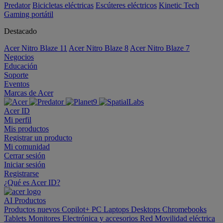
Predator
Bicicletas eléctricas
Escúteres eléctricos
Kinetic Tech
Gaming portátil
Destacado
Acer Nitro Blaze 11
Acer Nitro Blaze 8
Acer Nitro Blaze 7
Negocios
Educación
Soporte
Eventos
Marcas de Acer
Acer ID
Mi perfil
Mis productos
Registrar un producto
Mi comunidad
Cerrar sesión
Iniciar sesión
Registrarse
¿Qué es Acer ID?
AI
Productos
Productos nuevos
Copilot+ PC
Laptops
Desktops
Chromebooks
Tablets
Monitores
Electrónica y accesorios
Red
Movilidad eléctrica