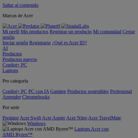
Saltar al contenido
Marcas de Acer
Mi perfil
Mis productos
Registrar un producto
Mi comunidad
Cerrar
sesión
Iniciar sesión
Registrarse
¿Qué es Acer ID?
AI
Productos
Productos nuevos
Copilot+ PC
Laptops
Pro categoría
Copilot+ PC
PC con IA
Gaming
Productos sostenibles
Profesional
Aprender
Chromebooks
Por serie
Predator
Acer Swift
Acer Aspire
Acer Nitro
Acer TravelMate
Windows
Laptops Acer con
AMD Ryzen™