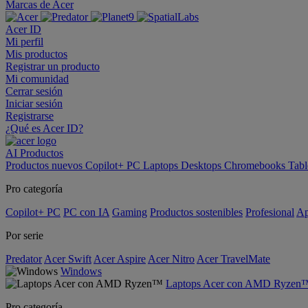
Marcas de Acer
Acer ID
Mi perfil
Mis productos
Registrar un producto
Mi comunidad
Cerrar sesión
Iniciar sesión
Registrarse
¿Qué es Acer ID?
AI
Productos
Productos nuevos
Copilot+ PC
Laptops
Desktops
Chromebooks
Tabl
Pro categoría
Copilot+ PC
PC con IA
Gaming
Productos sostenibles
Profesional
Ap
Por serie
Predator
Acer Swift
Acer Aspire
Acer Nitro
Acer TravelMate
Windows
Laptops Acer con AMD Ryzen
Pro categoría