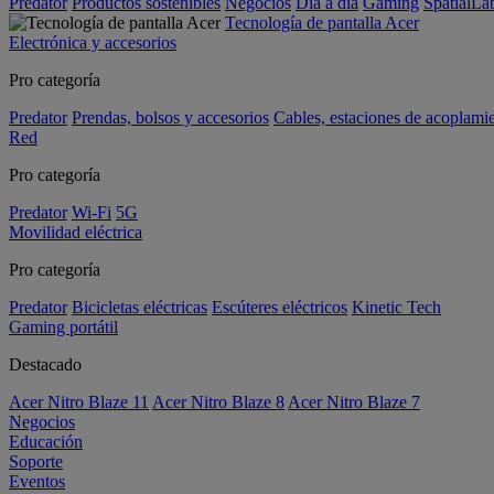
Predator
Productos sostenibles
Negocios
Día a día
Gaming
SpatialL
Tecnología de pantalla Acer
Electrónica y accesorios
Pro categoría
Predator
Prendas, bolsos y accesorios
Cables, estaciones de acoplami
Red
Pro categoría
Predator
Wi-Fi
5G
Movilidad eléctrica
Pro categoría
Predator
Bicicletas eléctricas
Escúteres eléctricos
Kinetic Tech
Gaming portátil
Destacado
Acer Nitro Blaze 11
Acer Nitro Blaze 8
Acer Nitro Blaze 7
Negocios
Educación
Soporte
Eventos