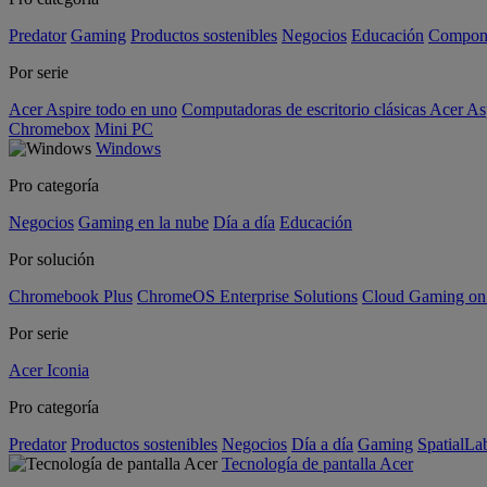
Predator
Gaming
Productos sostenibles
Negocios
Educación
Compon
Por serie
Acer Aspire todo en uno
Computadoras de escritorio clásicas Acer As
Chromebox
Mini PC
Windows
Pro categoría
Negocios
Gaming en la nube
Día a día
Educación
Por solución
Chromebook Plus
ChromeOS Enterprise Solutions
Cloud Gaming o
Por serie
Acer Iconia
Pro categoría
Predator
Productos sostenibles
Negocios
Día a día
Gaming
SpatialL
Tecnología de pantalla Acer