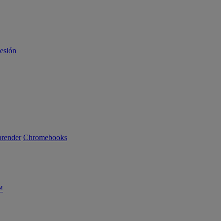
sesión
render
Chromebooks
™