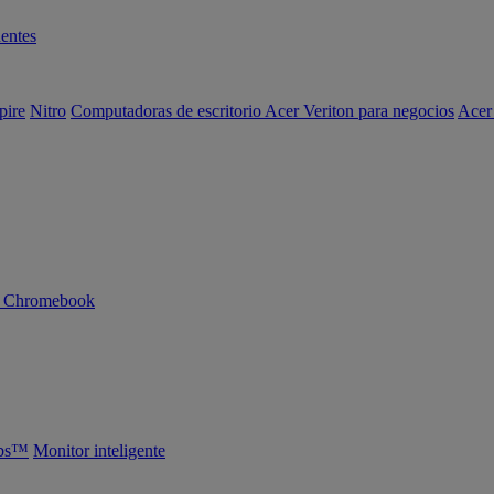
entes
pire
Nitro
Computadoras de escritorio Acer Veriton para negocios
Acer
n Chromebook
abs™
Monitor inteligente