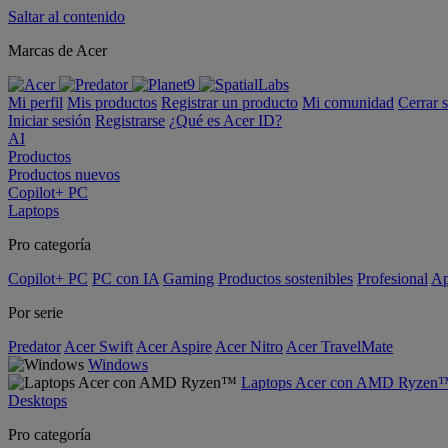
Saltar al contenido
Marcas de Acer
Mi perfil
Mis productos
Registrar un producto
Mi comunidad
Cerrar 
Iniciar sesión
Registrarse
¿Qué es Acer ID?
AI
Productos
Productos nuevos
Copilot+ PC
Laptops
Pro categoría
Copilot+ PC
PC con IA
Gaming
Productos sostenibles
Profesional
Ap
Por serie
Predator
Acer Swift
Acer Aspire
Acer Nitro
Acer TravelMate
Windows
Laptops Acer con AMD Ryzen
Desktops
Pro categoría