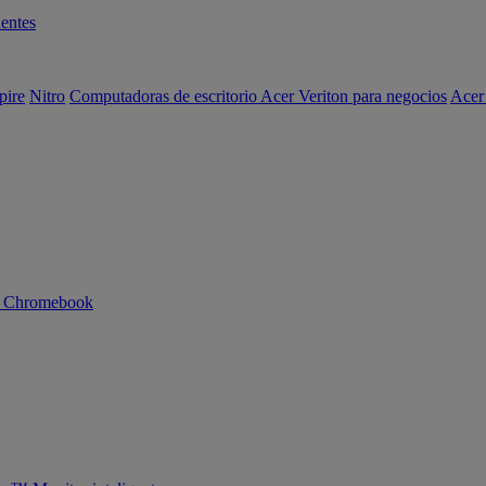
entes
pire
Nitro
Computadoras de escritorio Acer Veriton para negocios
Acer
n Chromebook