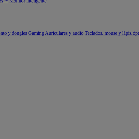
abs™
Monitor inteligente
ento y dongles
Gaming
Auriculares y audio
Teclados, mouse y lápiz ópt