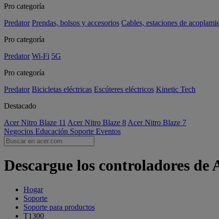
Pro categoría
Predator
Prendas, bolsos y accesorios
Cables, estaciones de acoplami
Pro categoría
Predator
Wi-Fi
5G
Pro categoría
Predator
Bicicletas eléctricas
Escúteres eléctricos
Kinetic Tech
Destacado
Acer Nitro Blaze 11
Acer Nitro Blaze 8
Acer Nitro Blaze 7
Negocios
Educación
Soporte
Eventos
Descargue los controladores de 
Hogar
Soporte
Soporte para productos
T1300