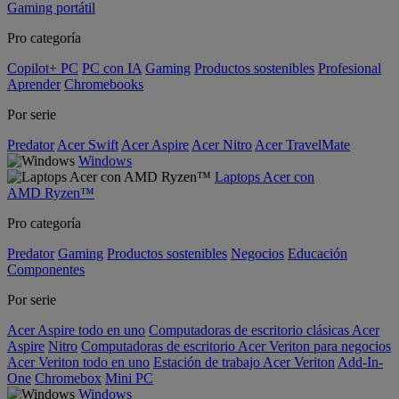
Gaming portátil
Pro categoría
Copilot+ PC
PC con IA
Gaming
Productos sostenibles
Profesional
Aprender
Chromebooks
Por serie
Predator
Acer Swift
Acer Aspire
Acer Nitro
Acer TravelMate
Windows
Laptops Acer con
AMD Ryzen™
Pro categoría
Predator
Gaming
Productos sostenibles
Negocios
Educación
Componentes
Por serie
Acer Aspire todo en uno
Computadoras de escritorio clásicas Acer
Aspire
Nitro
Computadoras de escritorio Acer Veriton para negocios
Acer Veriton todo en uno
Estación de trabajo Acer Veriton
Add-In-
One
Chromebox
Mini PC
Windows