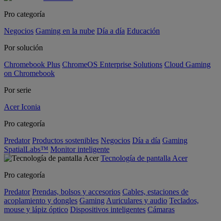
Pro categoría
Negocios
Gaming en la nube
Día a día
Educación
Por solución
Chromebook Plus
ChromeOS Enterprise Solutions
Cloud Gaming
on Chromebook
Por serie
Acer Iconia
Pro categoría
Predator
Productos sostenibles
Negocios
Día a día
Gaming
SpatialLabs™
Monitor inteligente
Tecnología de pantalla Acer
Pro categoría
Predator
Prendas, bolsos y accesorios
Cables, estaciones de
acoplamiento y dongles
Gaming
Auriculares y audio
Teclados,
mouse y lápiz óptico
Dispositivos inteligentes
Cámaras