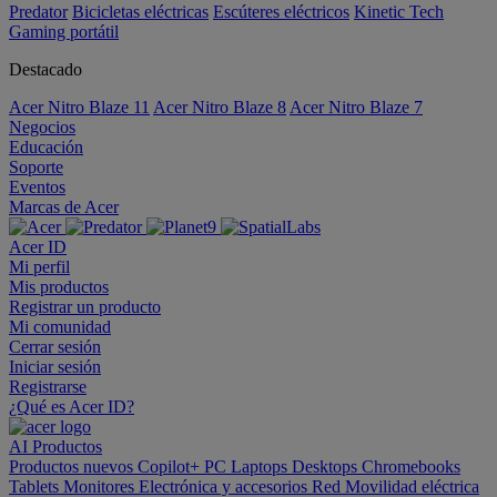
Predator
Bicicletas eléctricas
Escúteres eléctricos
Kinetic Tech
Gaming portátil
Destacado
Acer Nitro Blaze 11
Acer Nitro Blaze 8
Acer Nitro Blaze 7
Negocios
Educación
Soporte
Eventos
Marcas de Acer
Acer ID
Mi perfil
Mis productos
Registrar un producto
Mi comunidad
Cerrar sesión
Iniciar sesión
Registrarse
¿Qué es Acer ID?
AI
Productos
Productos nuevos
Copilot+ PC
Laptops
Desktops
Chromebooks
Tablets
Monitores
Electrónica y accesorios
Red
Movilidad eléctrica