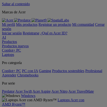
Saltar al contenido
Marcas de Acer
Mi perfil
Mis productos
Registrar un producto
Mi comunidad
Cerrar
sesión
Iniciar sesión
Registrarse
¿Qué es Acer ID?
AI
Productos
Productos nuevos
Copilot+ PC
Laptops
Pro categoría
Copilot+ PC
PC con IA
Gaming
Productos sostenibles
Profesional
Aprender
Chromebooks
Por serie
Predator
Acer Swift
Acer Aspire
Acer Nitro
Acer TravelMate
Windows
Laptops Acer con
AMD Ryzen™