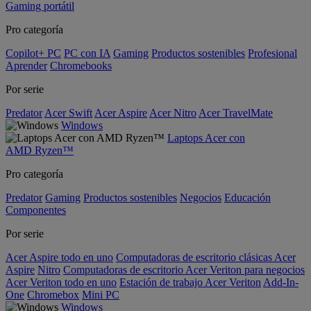
Gaming portátil
Pro categoría
Copilot+ PC
PC con IA
Gaming
Productos sostenibles
Profesional
Aprender
Chromebooks
Por serie
Predator
Acer Swift
Acer Aspire
Acer Nitro
Acer TravelMate
Windows
Laptops Acer con
AMD Ryzen™
Pro categoría
Predator
Gaming
Productos sostenibles
Negocios
Educación
Componentes
Por serie
Acer Aspire todo en uno
Computadoras de escritorio clásicas Acer
Aspire
Nitro
Computadoras de escritorio Acer Veriton para negocios
Acer Veriton todo en uno
Estación de trabajo Acer Veriton
Add-In-
One
Chromebox
Mini PC
Windows