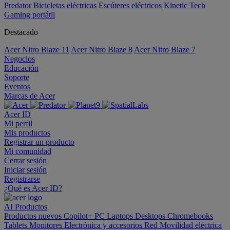
Predator
Bicicletas eléctricas
Escúteres eléctricos
Kinetic Tech
Gaming portátil
Destacado
Acer Nitro Blaze 11
Acer Nitro Blaze 8
Acer Nitro Blaze 7
Negocios
Educación
Soporte
Eventos
Marcas de Acer
Acer ID
Mi perfil
Mis productos
Registrar un producto
Mi comunidad
Cerrar sesión
Iniciar sesión
Registrarse
¿Qué es Acer ID?
AI
Productos
Productos nuevos
Copilot+ PC
Laptops
Desktops
Chromebooks
Tablets
Monitores
Electrónica y accesorios
Red
Movilidad eléctrica