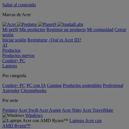
Saltar al contenido
Marcas de Acer
Mi perfil
Mis productos
Registrar un producto
Mi comunidad
Cerrar
sesión
Iniciar sesión
Registrarse
¿Qué es Acer ID?
AI
Productos
Productos nuevos
Copilot+ PC
Laptops
Pro categoría
Copilot+ PC
PC con IA
Gaming
Productos sostenibles
Profesional
Aprender
Chromebooks
Por serie
Predator
Acer Swift
Acer Aspire
Acer Nitro
Acer TravelMate
Windows
Laptops Acer con
AMD Ryzen™