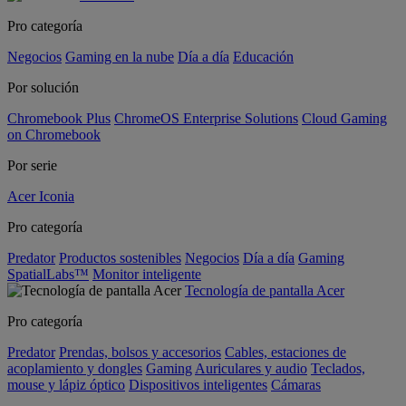
Pro categoría
Negocios
Gaming en la nube
Día a día
Educación
Por solución
Chromebook Plus
ChromeOS Enterprise Solutions
Cloud Gaming
on Chromebook
Por serie
Acer Iconia
Pro categoría
Predator
Productos sostenibles
Negocios
Día a día
Gaming
SpatialLabs™
Monitor inteligente
Tecnología de pantalla Acer
Pro categoría
Predator
Prendas, bolsos y accesorios
Cables, estaciones de
acoplamiento y dongles
Gaming
Auriculares y audio
Teclados,
mouse y lápiz óptico
Dispositivos inteligentes
Cámaras