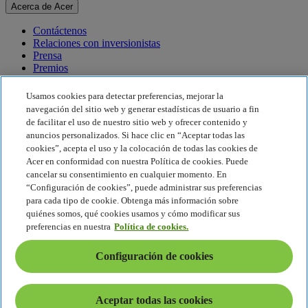
Acerca de Acer
Contáctenos
Relaciones con inversionistas
Prensa
Premios
Eventos
Usamos cookies para detectar preferencias, mejorar la
Sostenibilidad
navegación del sitio web y generar estadísticas de usuario a fin
de facilitar el uso de nuestro sitio web y ofrecer contenido y
Sostenibilidad
anuncios personalizados. Si hace clic en “Aceptar todas las
cookies”, acepta el uso y la colocación de todas las cookies de
Responsabilidad social corporativa
Acer en conformidad con nuestra Política de cookies. Puede
Huella de carbono del producto
cancelar su consentimiento en cualquier momento. En
Proyecto Humanity
“Configuración de cookies”, puede administrar sus preferencias
Earthion
para cada tipo de cookie. Obtenga más información sobre
Política de privacidad
quiénes somos, qué cookies usamos y cómo modificar sus
Política de cookies
preferencias en nuestra
Política de cookies.
Aviso legal
Información legal adicional
Configuración de cookies
Política de accesibilidad
Configuración de cookies
América Latina - Español
Aceptar todas las cookies