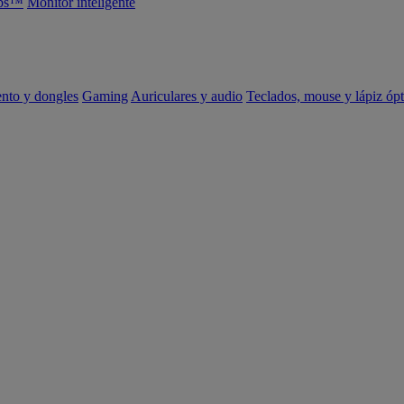
abs™
Monitor inteligente
ento y dongles
Gaming
Auriculares y audio
Teclados, mouse y lápiz ópt