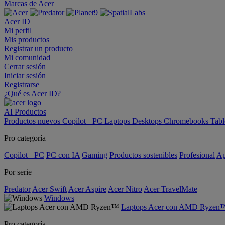
Marcas de Acer
Acer ID
Mi perfil
Mis productos
Registrar un producto
Mi comunidad
Cerrar sesión
Iniciar sesión
Registrarse
¿Qué es Acer ID?
AI
Productos
Productos nuevos
Copilot+ PC
Laptops
Desktops
Chromebooks
Tabl
Pro categoría
Copilot+ PC
PC con IA
Gaming
Productos sostenibles
Profesional
Ap
Por serie
Predator
Acer Swift
Acer Aspire
Acer Nitro
Acer TravelMate
Windows
Laptops Acer con AMD Ryzen
Pro categoría