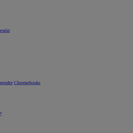
sesión
render
Chromebooks
™