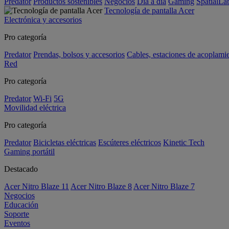
Predator
Productos sostenibles
Negocios
Día a día
Gaming
SpatialL
Tecnología de pantalla Acer
Electrónica y accesorios
Pro categoría
Predator
Prendas, bolsos y accesorios
Cables, estaciones de acoplami
Red
Pro categoría
Predator
Wi-Fi
5G
Movilidad eléctrica
Pro categoría
Predator
Bicicletas eléctricas
Escúteres eléctricos
Kinetic Tech
Gaming portátil
Destacado
Acer Nitro Blaze 11
Acer Nitro Blaze 8
Acer Nitro Blaze 7
Negocios
Educación
Soporte
Eventos