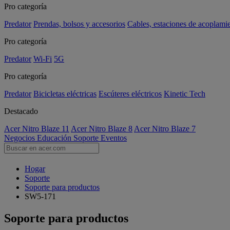
Pro categoría
Predator
Prendas, bolsos y accesorios
Cables, estaciones de acoplami
Pro categoría
Predator
Wi-Fi
5G
Pro categoría
Predator
Bicicletas eléctricas
Escúteres eléctricos
Kinetic Tech
Destacado
Acer Nitro Blaze 11
Acer Nitro Blaze 8
Acer Nitro Blaze 7
Negocios
Educación
Soporte
Eventos
Hogar
Soporte
Soporte para productos
SW5-171
Soporte para productos