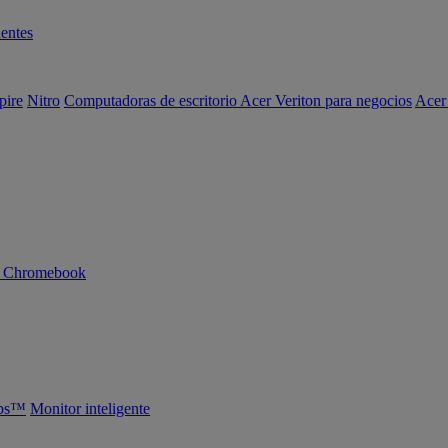
entes
pire
Nitro
Computadoras de escritorio Acer Veriton para negocios
Acer
n Chromebook
abs™
Monitor inteligente