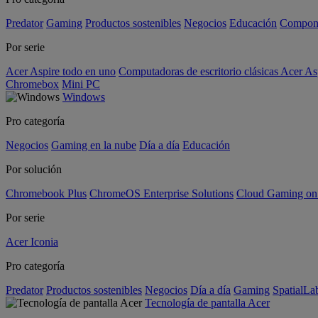
Predator
Gaming
Productos sostenibles
Negocios
Educación
Compon
Por serie
Acer Aspire todo en uno
Computadoras de escritorio clásicas Acer As
Chromebox
Mini PC
Windows
Pro categoría
Negocios
Gaming en la nube
Día a día
Educación
Por solución
Chromebook Plus
ChromeOS Enterprise Solutions
Cloud Gaming o
Por serie
Acer Iconia
Pro categoría
Predator
Productos sostenibles
Negocios
Día a día
Gaming
SpatialL
Tecnología de pantalla Acer