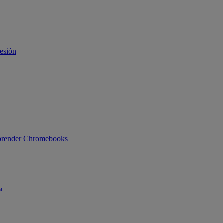
sesión
render
Chromebooks
™