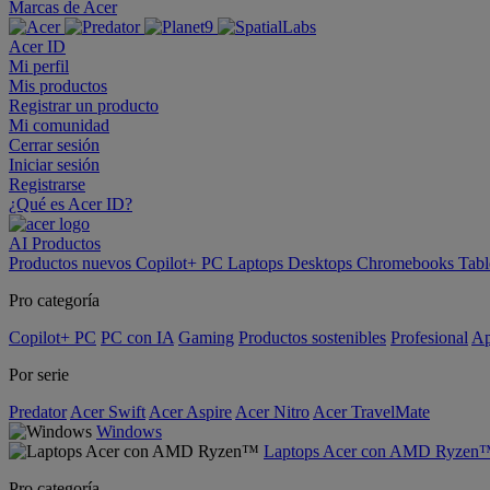
Marcas de Acer
Acer ID
Mi perfil
Mis productos
Registrar un producto
Mi comunidad
Cerrar sesión
Iniciar sesión
Registrarse
¿Qué es Acer ID?
AI
Productos
Productos nuevos
Copilot+ PC
Laptops
Desktops
Chromebooks
Tabl
Pro categoría
Copilot+ PC
PC con IA
Gaming
Productos sostenibles
Profesional
Ap
Por serie
Predator
Acer Swift
Acer Aspire
Acer Nitro
Acer TravelMate
Windows
Laptops Acer con AMD Ryzen
Pro categoría