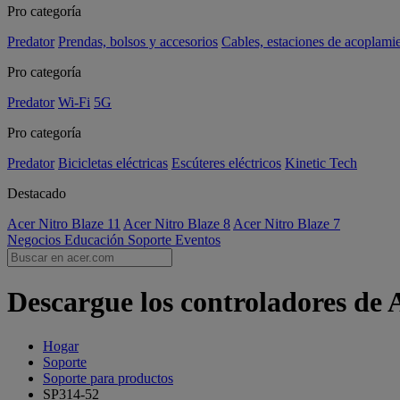
Pro categoría
Predator
Prendas, bolsos y accesorios
Cables, estaciones de acoplami
Pro categoría
Predator
Wi-Fi
5G
Pro categoría
Predator
Bicicletas eléctricas
Escúteres eléctricos
Kinetic Tech
Destacado
Acer Nitro Blaze 11
Acer Nitro Blaze 8
Acer Nitro Blaze 7
Negocios
Educación
Soporte
Eventos
Descargue los controladores de 
Hogar
Soporte
Soporte para productos
SP314-52