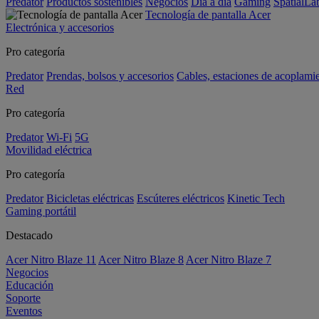
Predator
Productos sostenibles
Negocios
Día a día
Gaming
SpatialL
Tecnología de pantalla Acer
Electrónica y accesorios
Pro categoría
Predator
Prendas, bolsos y accesorios
Cables, estaciones de acoplami
Red
Pro categoría
Predator
Wi-Fi
5G
Movilidad eléctrica
Pro categoría
Predator
Bicicletas eléctricas
Escúteres eléctricos
Kinetic Tech
Gaming portátil
Destacado
Acer Nitro Blaze 11
Acer Nitro Blaze 8
Acer Nitro Blaze 7
Negocios
Educación
Soporte
Eventos