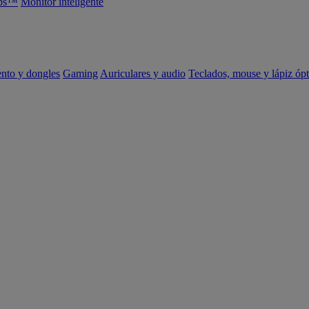
abs™
Monitor inteligente
ento y dongles
Gaming
Auriculares y audio
Teclados, mouse y lápiz ópt