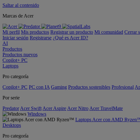
Saltar al contenido
Marcas de Acer
Mi perfil
Mis productos
Registrar un producto
Mi comunidad
Cerrar 
Iniciar sesión
Registrarse
¿Qué es Acer ID?
AI
Productos
Productos nuevos
Copilot+ PC
Laptops
Pro categoría
Copilot+ PC
PC con IA
Gaming
Productos sostenibles
Profesional
Ap
Por serie
Predator
Acer Swift
Acer Aspire
Acer Nitro
Acer TravelMate
Windows
Laptops Acer con AMD Ryzen
Desktops
Pro categoría