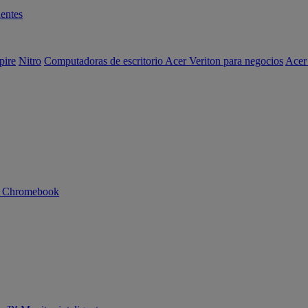
entes
pire
Nitro
Computadoras de escritorio Acer Veriton para negocios
Acer
n Chromebook