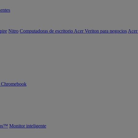
entes
pire
Nitro
Computadoras de escritorio Acer Veriton para negocios
Acer
n Chromebook
abs™
Monitor inteligente