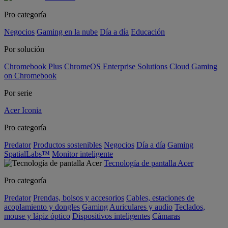
Pro categoría
Negocios
Gaming en la nube
Día a día
Educación
Por solución
Chromebook Plus
ChromeOS Enterprise Solutions
Cloud Gaming
on Chromebook
Por serie
Acer Iconia
Pro categoría
Predator
Productos sostenibles
Negocios
Día a día
Gaming
SpatialLabs™
Monitor inteligente
Tecnología de pantalla Acer
Pro categoría
Predator
Prendas, bolsos y accesorios
Cables, estaciones de
acoplamiento y dongles
Gaming
Auriculares y audio
Teclados,
mouse y lápiz óptico
Dispositivos inteligentes
Cámaras