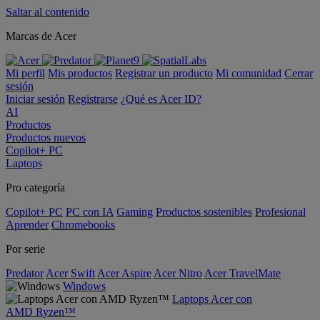
Saltar al contenido
Marcas de Acer
Mi perfil
Mis productos
Registrar un producto
Mi comunidad
Cerrar
sesión
Iniciar sesión
Registrarse
¿Qué es Acer ID?
AI
Productos
Productos nuevos
Copilot+ PC
Laptops
Pro categoría
Copilot+ PC
PC con IA
Gaming
Productos sostenibles
Profesional
Aprender
Chromebooks
Por serie
Predator
Acer Swift
Acer Aspire
Acer Nitro
Acer TravelMate
Windows
Laptops Acer con
AMD Ryzen™