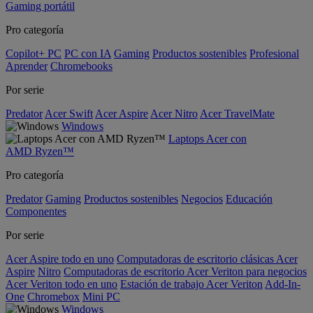
Gaming portátil
Pro categoría
Copilot+ PC
PC con IA
Gaming
Productos sostenibles
Profesional
Aprender
Chromebooks
Por serie
Predator
Acer Swift
Acer Aspire
Acer Nitro
Acer TravelMate
Windows
Laptops Acer con
AMD Ryzen™
Pro categoría
Predator
Gaming
Productos sostenibles
Negocios
Educación
Componentes
Por serie
Acer Aspire todo en uno
Computadoras de escritorio clásicas Acer
Aspire
Nitro
Computadoras de escritorio Acer Veriton para negocios
Acer Veriton todo en uno
Estación de trabajo Acer Veriton
Add-In-
One
Chromebox
Mini PC
Windows