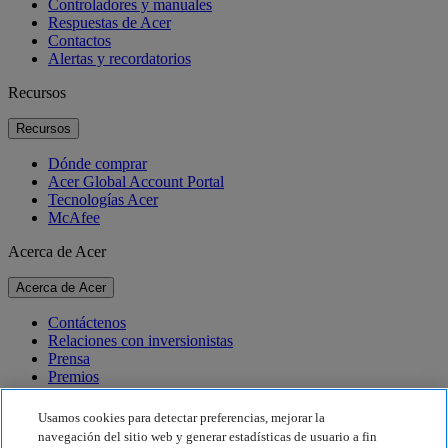
Controladores y manuales
Respuestas de Acer
Contactos
Alertas y recordatorios
Recursos
Recursos
Dónde comprar
Acer Global Account Portal
Tecnologías Acer
McAfee
Acerca de Acer
Acerca de Acer
Contáctenos
Relaciones con inversionistas
Prensa
Premios
Eventos
Usamos cookies para detectar preferencias, mejorar la
Sostenibilidad
navegación del sitio web y generar estadísticas de usuario a fin