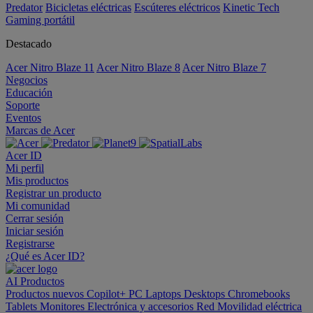
Predator
Bicicletas eléctricas
Escúteres eléctricos
Kinetic Tech
Gaming portátil
Destacado
Acer Nitro Blaze 11
Acer Nitro Blaze 8
Acer Nitro Blaze 7
Negocios
Educación
Soporte
Eventos
Marcas de Acer
Acer ID
Mi perfil
Mis productos
Registrar un producto
Mi comunidad
Cerrar sesión
Iniciar sesión
Registrarse
¿Qué es Acer ID?
AI
Productos
Productos nuevos
Copilot+ PC
Laptops
Desktops
Chromebooks
Tablets
Monitores
Electrónica y accesorios
Red
Movilidad eléctrica