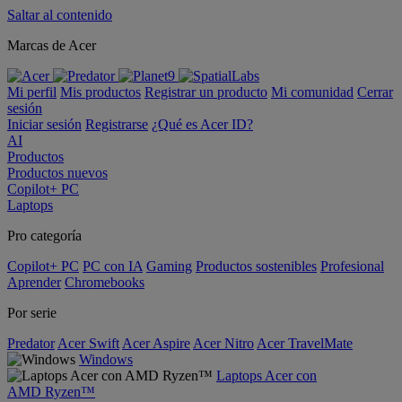
Saltar al contenido
Marcas de Acer
Mi perfil
Mis productos
Registrar un producto
Mi comunidad
Cerrar
sesión
Iniciar sesión
Registrarse
¿Qué es Acer ID?
AI
Productos
Productos nuevos
Copilot+ PC
Laptops
Pro categoría
Copilot+ PC
PC con IA
Gaming
Productos sostenibles
Profesional
Aprender
Chromebooks
Por serie
Predator
Acer Swift
Acer Aspire
Acer Nitro
Acer TravelMate
Windows
Laptops Acer con
AMD Ryzen™