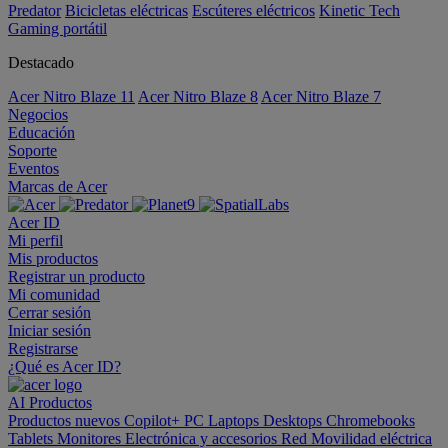
Predator
Bicicletas eléctricas
Escúteres eléctricos
Kinetic Tech
Gaming portátil
Destacado
Acer Nitro Blaze 11
Acer Nitro Blaze 8
Acer Nitro Blaze 7
Negocios
Educación
Soporte
Eventos
Marcas de Acer
Acer ID
Mi perfil
Mis productos
Registrar un producto
Mi comunidad
Cerrar sesión
Iniciar sesión
Registrarse
¿Qué es Acer ID?
AI
Productos
Productos nuevos
Copilot+ PC
Laptops
Desktops
Chromebooks
Tablets
Monitores
Electrónica y accesorios
Red
Movilidad eléctrica