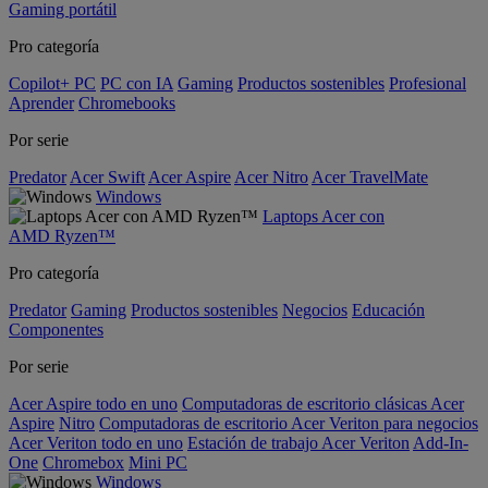
Gaming portátil
Pro categoría
Copilot+ PC
PC con IA
Gaming
Productos sostenibles
Profesional
Aprender
Chromebooks
Por serie
Predator
Acer Swift
Acer Aspire
Acer Nitro
Acer TravelMate
Windows
Laptops Acer con
AMD Ryzen™
Pro categoría
Predator
Gaming
Productos sostenibles
Negocios
Educación
Componentes
Por serie
Acer Aspire todo en uno
Computadoras de escritorio clásicas Acer
Aspire
Nitro
Computadoras de escritorio Acer Veriton para negocios
Acer Veriton todo en uno
Estación de trabajo Acer Veriton
Add-In-
One
Chromebox
Mini PC
Windows