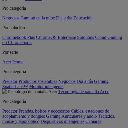
Pro categoría
Negocios
Gaming en la nube
Día a día
Educación
Por solución
Chromebook Plus
ChromeOS Enterprise Solutions
Cloud Gaming
on Chromebook
Por serie
Acer Iconia
Pro categoría
Predator
Productos sostenibles
Negocios
Día a día
Gaming
SpatialLabs™
Monitor inteligente
Tecnología de pantalla Acer
Pro categoría
Predator
Prendas, bolsos y accesorios
Cables, estaciones de
acoplamiento y dongles
Gaming
Auriculares y audio
Teclados,
mouse y lápiz óptico
Dispositivos inteligentes
Cámaras