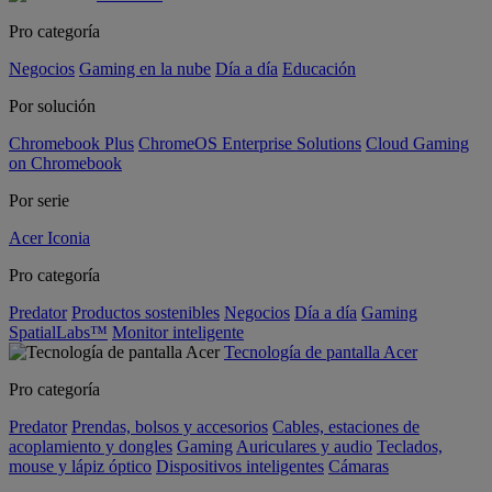
Pro categoría
Negocios
Gaming en la nube
Día a día
Educación
Por solución
Chromebook Plus
ChromeOS Enterprise Solutions
Cloud Gaming
on Chromebook
Por serie
Acer Iconia
Pro categoría
Predator
Productos sostenibles
Negocios
Día a día
Gaming
SpatialLabs™
Monitor inteligente
Tecnología de pantalla Acer
Pro categoría
Predator
Prendas, bolsos y accesorios
Cables, estaciones de
acoplamiento y dongles
Gaming
Auriculares y audio
Teclados,
mouse y lápiz óptico
Dispositivos inteligentes
Cámaras