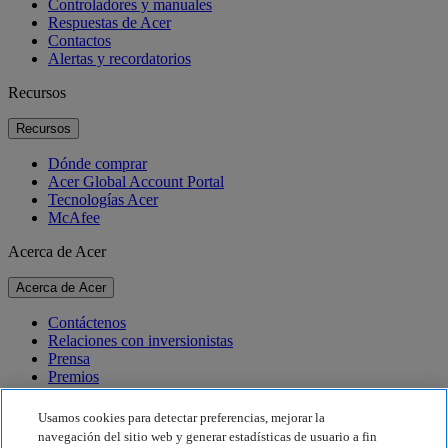
Controladores y manuales
Respuestas de Acer
Contactos
Alertas y recordatorios
Recursos
Recursos
Dónde comprar
Acer Global Account Portal
Tecnologías Acer
McAfee
Acerca de Acer
Acerca de Acer
Contáctenos
Relaciones con inversionistas
Prensa
Premios
Eventos
Usamos cookies para detectar preferencias, mejorar la
Sostenibilidad
navegación del sitio web y generar estadísticas de usuario a fin