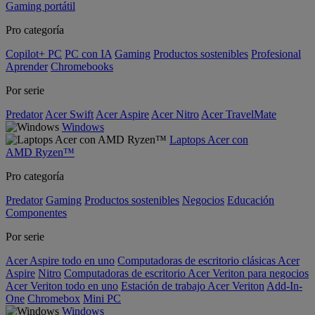
Gaming portátil
Pro categoría
Copilot+ PC
PC con IA
Gaming
Productos sostenibles
Profesional
Aprender
Chromebooks
Por serie
Predator
Acer Swift
Acer Aspire
Acer Nitro
Acer TravelMate
Windows
Laptops Acer con
AMD Ryzen™
Pro categoría
Predator
Gaming
Productos sostenibles
Negocios
Educación
Componentes
Por serie
Acer Aspire todo en uno
Computadoras de escritorio clásicas Acer
Aspire
Nitro
Computadoras de escritorio Acer Veriton para negocios
Acer Veriton todo en uno
Estación de trabajo Acer Veriton
Add-In-
One
Chromebox
Mini PC
Windows