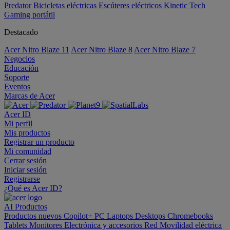
Predator
Bicicletas eléctricas
Escúteres eléctricos
Kinetic Tech
Gaming portátil
Destacado
Acer Nitro Blaze 11
Acer Nitro Blaze 8
Acer Nitro Blaze 7
Negocios
Educación
Soporte
Eventos
Marcas de Acer
Acer ID
Mi perfil
Mis productos
Registrar un producto
Mi comunidad
Cerrar sesión
Iniciar sesión
Registrarse
¿Qué es Acer ID?
AI
Productos
Productos nuevos
Copilot+ PC
Laptops
Desktops
Chromebooks
Tablets
Monitores
Electrónica y accesorios
Red
Movilidad eléctrica