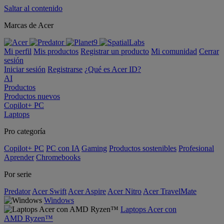
Saltar al contenido
Marcas de Acer
Mi perfil
Mis productos
Registrar un producto
Mi comunidad
Cerrar
sesión
Iniciar sesión
Registrarse
¿Qué es Acer ID?
AI
Productos
Productos nuevos
Copilot+ PC
Laptops
Pro categoría
Copilot+ PC
PC con IA
Gaming
Productos sostenibles
Profesional
Aprender
Chromebooks
Por serie
Predator
Acer Swift
Acer Aspire
Acer Nitro
Acer TravelMate
Windows
Laptops Acer con
AMD Ryzen™