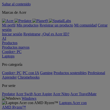
Saltar al contenido
Marcas de Acer
Mi perfil
Mis productos
Registrar un producto
Mi comunidad
Cerrar
sesión
Iniciar sesión
Registrarse
¿Qué es Acer ID?
AI
Productos
Productos nuevos
Copilot+ PC
Laptops
Pro categoría
Copilot+ PC
PC con IA
Gaming
Productos sostenibles
Profesional
Aprender
Chromebooks
Por serie
Predator
Acer Swift
Acer Aspire
Acer Nitro
Acer TravelMate
Windows
Laptops Acer con
AMD Ryzen™