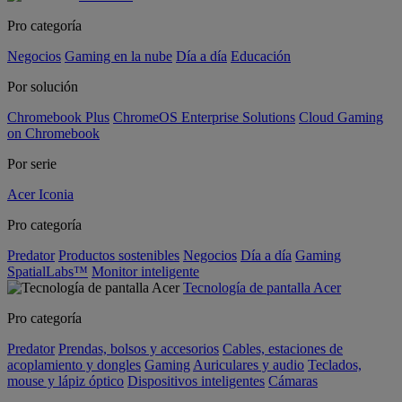
Pro categoría
Negocios
Gaming en la nube
Día a día
Educación
Por solución
Chromebook Plus
ChromeOS Enterprise Solutions
Cloud Gaming
on Chromebook
Por serie
Acer Iconia
Pro categoría
Predator
Productos sostenibles
Negocios
Día a día
Gaming
SpatialLabs™
Monitor inteligente
Tecnología de pantalla Acer
Pro categoría
Predator
Prendas, bolsos y accesorios
Cables, estaciones de
acoplamiento y dongles
Gaming
Auriculares y audio
Teclados,
mouse y lápiz óptico
Dispositivos inteligentes
Cámaras