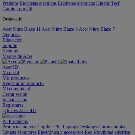
Predator
Bicicletas eléctricas
Escúteres eléctricos
Kinetic Tech
Gaming portátil
Destacado
Acer Nitro Blaze 11
Acer Nitro Blaze 8
Acer Nitro Blaze 7
Negocios
Educación
Soporte
Eventos
Marcas de Acer
Acer ID
Mi perfil
Mis productos
Registrar un producto
Mi comunidad
Cerrar sesión
Iniciar sesión
Registrarse
¿Qué es Acer ID?
AI
Productos
Productos nuevos
Copilot+ PC
Laptops
Desktops
Chromebooks
Tablets
Monitores
Electrónica y accesorios
Red
Movilidad eléctrica