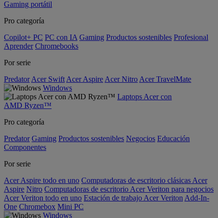
Gaming portátil
Pro categoría
Copilot+ PC
PC con IA
Gaming
Productos sostenibles
Profesional
Aprender
Chromebooks
Por serie
Predator
Acer Swift
Acer Aspire
Acer Nitro
Acer TravelMate
Windows
Laptops Acer con
AMD Ryzen™
Pro categoría
Predator
Gaming
Productos sostenibles
Negocios
Educación
Componentes
Por serie
Acer Aspire todo en uno
Computadoras de escritorio clásicas Acer
Aspire
Nitro
Computadoras de escritorio Acer Veriton para negocios
Acer Veriton todo en uno
Estación de trabajo Acer Veriton
Add-In-
One
Chromebox
Mini PC
Windows