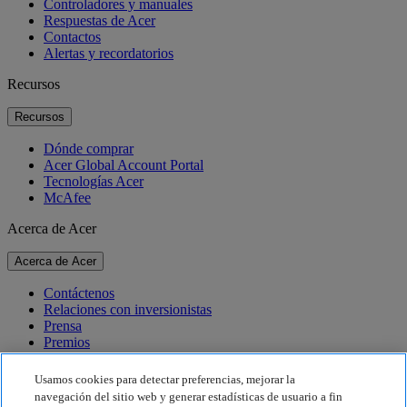
Controladores y manuales
Respuestas de Acer
Contactos
Alertas y recordatorios
Recursos
Recursos
Dónde comprar
Acer Global Account Portal
Tecnologías Acer
McAfee
Acerca de Acer
Acerca de Acer
Contáctenos
Relaciones con inversionistas
Prensa
Premios
Eventos
Usamos cookies para detectar preferencias, mejorar la
Sostenibilidad
navegación del sitio web y generar estadísticas de usuario a fin