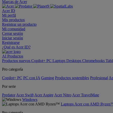
Marcas de Acer
Acer ID
Mi perfil
Mis productos
Registrar un producto
Mi comunidad
Cerrar sesión
Iniciar sesión
Registrarse
¿Qué es Acer ID?
AI
Productos
Productos nuevos
Copilot+ PC
Laptops
Desktops
Chromebooks
Tabl
Pro categoría
Copilot+ PC
PC con IA
Gaming
Productos sostenibles
Profesional
Ap
Por serie
Predator
Acer Swift
Acer Aspire
Acer Nitro
Acer TravelMate
Windows
Laptops Acer con AMD Ryzen
Pro categoría