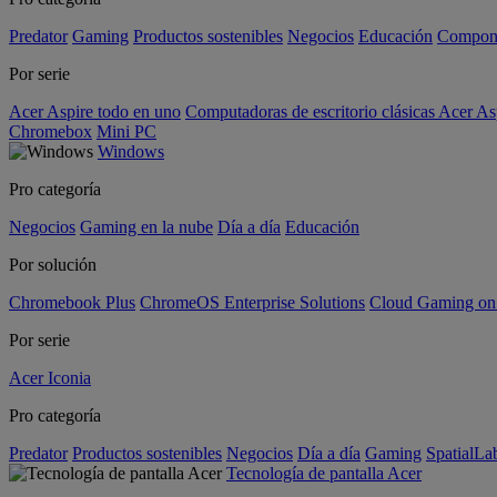
Predator
Gaming
Productos sostenibles
Negocios
Educación
Compon
Por serie
Acer Aspire todo en uno
Computadoras de escritorio clásicas Acer As
Chromebox
Mini PC
Windows
Pro categoría
Negocios
Gaming en la nube
Día a día
Educación
Por solución
Chromebook Plus
ChromeOS Enterprise Solutions
Cloud Gaming o
Por serie
Acer Iconia
Pro categoría
Predator
Productos sostenibles
Negocios
Día a día
Gaming
SpatialL
Tecnología de pantalla Acer