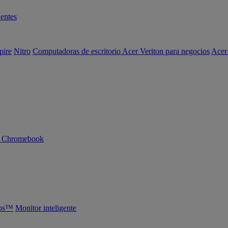
entes
pire
Nitro
Computadoras de escritorio Acer Veriton para negocios
Acer
n Chromebook
abs™
Monitor inteligente