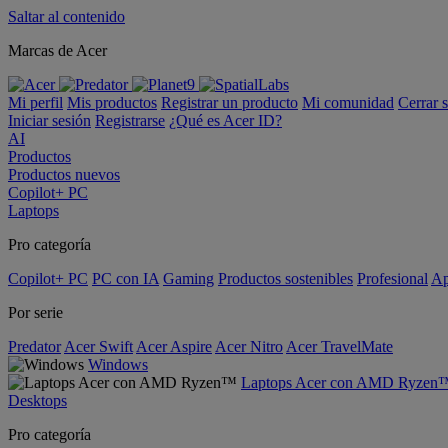
Saltar al contenido
Marcas de Acer
Mi perfil
Mis productos
Registrar un producto
Mi comunidad
Cerrar 
Iniciar sesión
Registrarse
¿Qué es Acer ID?
AI
Productos
Productos nuevos
Copilot+ PC
Laptops
Pro categoría
Copilot+ PC
PC con IA
Gaming
Productos sostenibles
Profesional
Ap
Por serie
Predator
Acer Swift
Acer Aspire
Acer Nitro
Acer TravelMate
Windows
Laptops Acer con AMD Ryzen
Desktops
Pro categoría