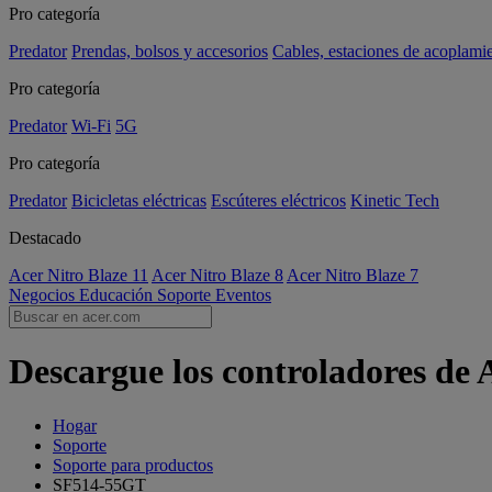
Pro categoría
Predator
Prendas, bolsos y accesorios
Cables, estaciones de acoplami
Pro categoría
Predator
Wi-Fi
5G
Pro categoría
Predator
Bicicletas eléctricas
Escúteres eléctricos
Kinetic Tech
Destacado
Acer Nitro Blaze 11
Acer Nitro Blaze 8
Acer Nitro Blaze 7
Negocios
Educación
Soporte
Eventos
Descargue los controladores de
Hogar
Soporte
Soporte para productos
SF514-55GT