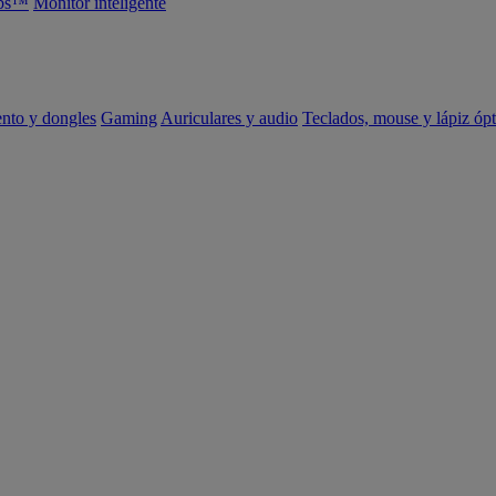
abs™
Monitor inteligente
ento y dongles
Gaming
Auriculares y audio
Teclados, mouse y lápiz ópt