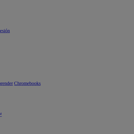
sesión
render
Chromebooks
™