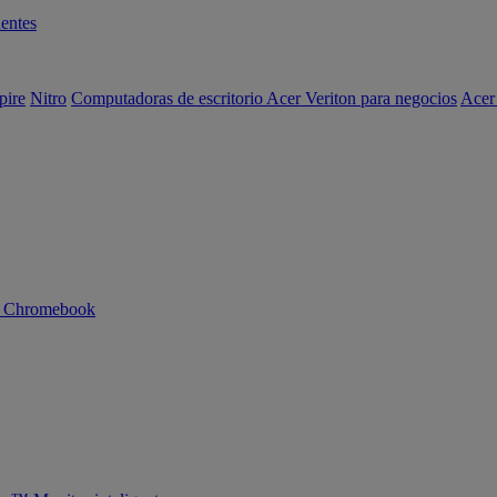
entes
pire
Nitro
Computadoras de escritorio Acer Veriton para negocios
Acer
n Chromebook