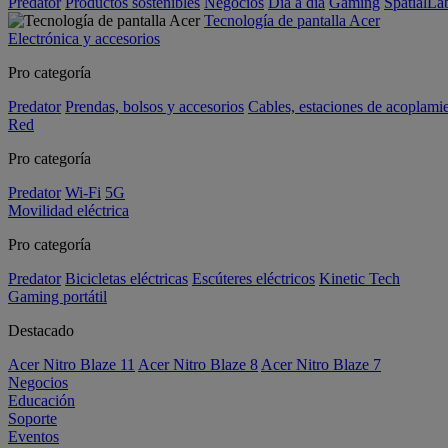
Predator
Productos sostenibles
Negocios
Día a día
Gaming
SpatialL
Tecnología de pantalla Acer
Electrónica y accesorios
Pro categoría
Predator
Prendas, bolsos y accesorios
Cables, estaciones de acoplami
Red
Pro categoría
Predator
Wi-Fi
5G
Movilidad eléctrica
Pro categoría
Predator
Bicicletas eléctricas
Escúteres eléctricos
Kinetic Tech
Gaming portátil
Destacado
Acer Nitro Blaze 11
Acer Nitro Blaze 8
Acer Nitro Blaze 7
Negocios
Educación
Soporte
Eventos