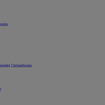
sesión
render
Chromebooks
™