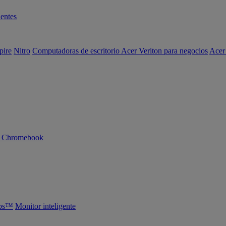
entes
pire
Nitro
Computadoras de escritorio Acer Veriton para negocios
Acer
n Chromebook
abs™
Monitor inteligente