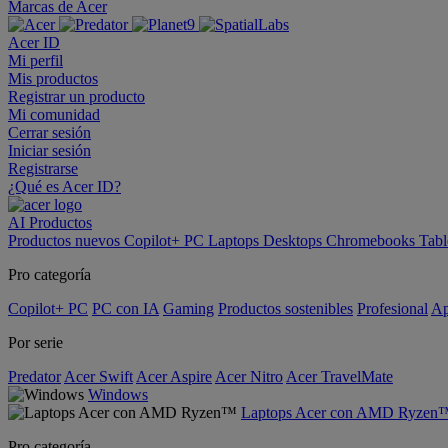
Marcas de Acer
Acer ID
Mi perfil
Mis productos
Registrar un producto
Mi comunidad
Cerrar sesión
Iniciar sesión
Registrarse
¿Qué es Acer ID?
AI
Productos
Productos nuevos
Copilot+ PC
Laptops
Desktops
Chromebooks
Tabl
Pro categoría
Copilot+ PC
PC con IA
Gaming
Productos sostenibles
Profesional
Ap
Por serie
Predator
Acer Swift
Acer Aspire
Acer Nitro
Acer TravelMate
Windows
Laptops Acer con AMD Ryzen
Pro categoría