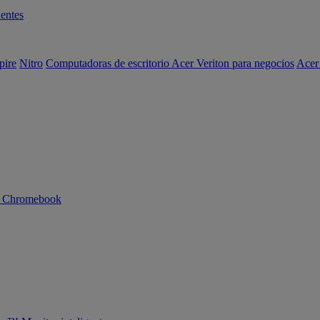
entes
pire
Nitro
Computadoras de escritorio Acer Veriton para negocios
Acer
n Chromebook