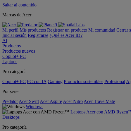
Saltar al contenido
Marcas de Acer
Mi perfil
Mis productos
Registrar un producto
Mi comunidad
Cerrar 
Iniciar sesión
Registrarse
¿Qué es Acer ID?
AI
Productos
Productos nuevos
Copilot+ PC
Laptops
Pro categoría
Copilot+ PC
PC con IA
Gaming
Productos sostenibles
Profesional
Ap
Por serie
Predator
Acer Swift
Acer Aspire
Acer Nitro
Acer TravelMate
Windows
Laptops Acer con AMD Ryzen
Desktops
Pro categoría