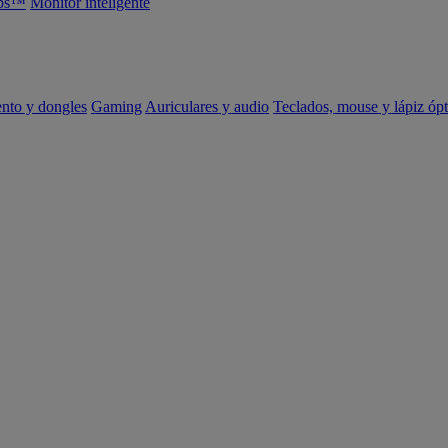
abs™
Monitor inteligente
ento y dongles
Gaming
Auriculares y audio
Teclados, mouse y lápiz ópt