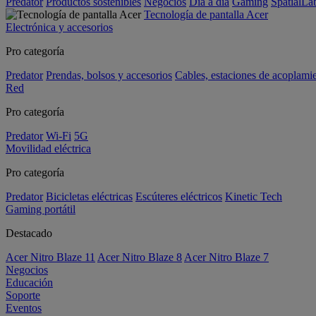
Predator
Productos sostenibles
Negocios
Día a día
Gaming
SpatialL
Tecnología de pantalla Acer
Electrónica y accesorios
Pro categoría
Predator
Prendas, bolsos y accesorios
Cables, estaciones de acoplami
Red
Pro categoría
Predator
Wi-Fi
5G
Movilidad eléctrica
Pro categoría
Predator
Bicicletas eléctricas
Escúteres eléctricos
Kinetic Tech
Gaming portátil
Destacado
Acer Nitro Blaze 11
Acer Nitro Blaze 8
Acer Nitro Blaze 7
Negocios
Educación
Soporte
Eventos