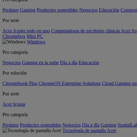
Predator
Gaming
Productos sostenibles
Negocios
Educación
Compon
Por serie
Acer Aspire todo en uno
Computadoras de escritorio clásicas Acer As
Chromebox
Mini PC
Windows
Pro categoría
Negocios
Gaming en la nube
Día a día
Educación
Por solución
Chromebook Plus
ChromeOS Enterprise Solutions
Cloud Gaming o
Por serie
Acer Iconia
Pro categoría
Predator
Productos sostenibles
Negocios
Día a día
Gaming
SpatialL
Tecnología de pantalla Acer