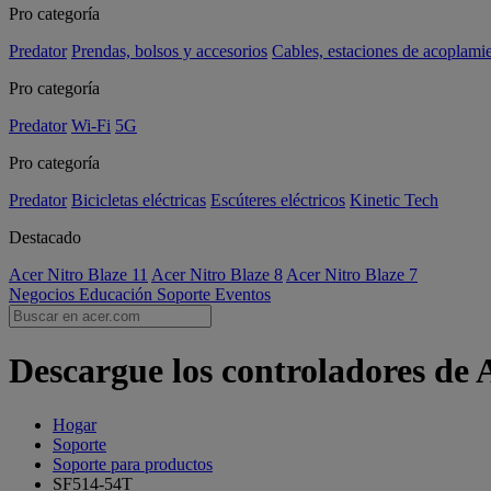
Pro categoría
Predator
Prendas, bolsos y accesorios
Cables, estaciones de acoplami
Pro categoría
Predator
Wi-Fi
5G
Pro categoría
Predator
Bicicletas eléctricas
Escúteres eléctricos
Kinetic Tech
Destacado
Acer Nitro Blaze 11
Acer Nitro Blaze 8
Acer Nitro Blaze 7
Negocios
Educación
Soporte
Eventos
Descargue los controladores de
Hogar
Soporte
Soporte para productos
SF514-54T