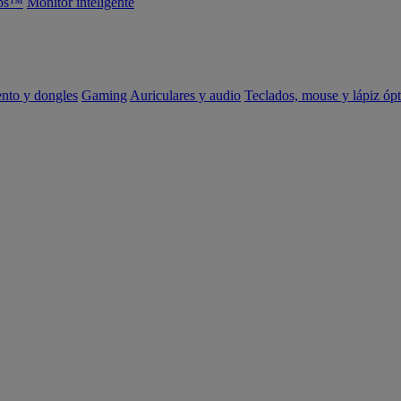
abs™
Monitor inteligente
ento y dongles
Gaming
Auriculares y audio
Teclados, mouse y lápiz ópt