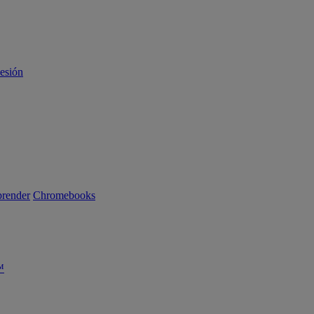
sesión
render
Chromebooks
™