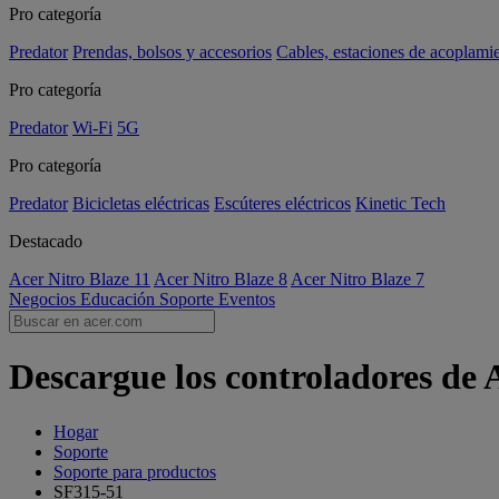
Pro categoría
Predator
Prendas, bolsos y accesorios
Cables, estaciones de acoplami
Pro categoría
Predator
Wi-Fi
5G
Pro categoría
Predator
Bicicletas eléctricas
Escúteres eléctricos
Kinetic Tech
Destacado
Acer Nitro Blaze 11
Acer Nitro Blaze 8
Acer Nitro Blaze 7
Negocios
Educación
Soporte
Eventos
Descargue los controladores de 
Hogar
Soporte
Soporte para productos
SF315-51