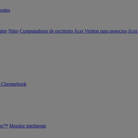
entes
pire
Nitro
Computadoras de escritorio Acer Veriton para negocios
Acer
n Chromebook
abs™
Monitor inteligente