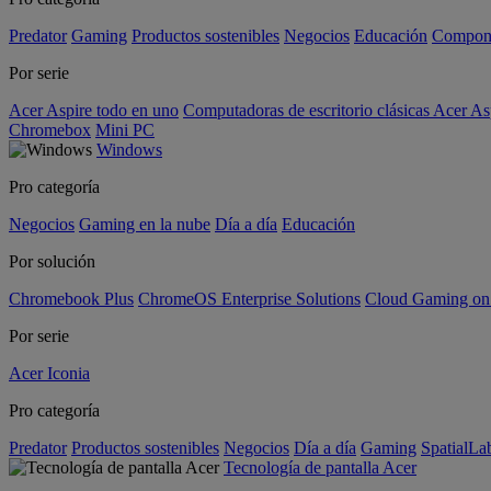
Predator
Gaming
Productos sostenibles
Negocios
Educación
Compon
Por serie
Acer Aspire todo en uno
Computadoras de escritorio clásicas Acer As
Chromebox
Mini PC
Windows
Pro categoría
Negocios
Gaming en la nube
Día a día
Educación
Por solución
Chromebook Plus
ChromeOS Enterprise Solutions
Cloud Gaming o
Por serie
Acer Iconia
Pro categoría
Predator
Productos sostenibles
Negocios
Día a día
Gaming
SpatialL
Tecnología de pantalla Acer