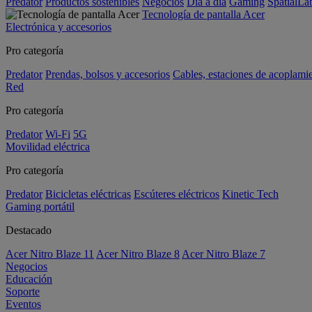
Predator
Productos sostenibles
Negocios
Día a día
Gaming
SpatialL
Tecnología de pantalla Acer
Electrónica y accesorios
Pro categoría
Predator
Prendas, bolsos y accesorios
Cables, estaciones de acoplami
Red
Pro categoría
Predator
Wi-Fi
5G
Movilidad eléctrica
Pro categoría
Predator
Bicicletas eléctricas
Escúteres eléctricos
Kinetic Tech
Gaming portátil
Destacado
Acer Nitro Blaze 11
Acer Nitro Blaze 8
Acer Nitro Blaze 7
Negocios
Educación
Soporte
Eventos