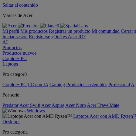
Saltar al contenido
Marcas de Acer
Mi perfil
Mis productos
Registrar un producto
Mi comunidad
Cerrar 
Iniciar sesión
Registrarse
¿Qué es Acer ID?
AI
Productos
Productos nuevos
Copilot+ PC
Laptops
Pro categoría
Copilot+ PC
PC con IA
Gaming
Productos sostenibles
Profesional
Ap
Por serie
Predator
Acer Swift
Acer Aspire
Acer Nitro
Acer TravelMate
Windows
Laptops Acer con AMD Ryzen
Desktops
Pro categoría