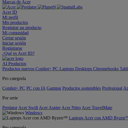
Marcas de Acer
Acer ID
Mi perfil
Mis productos
Registrar un producto
Mi comunidad
Cerrar sesión
Iniciar sesión
Registrarse
¿Qué es Acer ID?
AI
Productos
Productos nuevos
Copilot+ PC
Laptops
Desktops
Chromebooks
Tabl
Pro categoría
Copilot+ PC
PC con IA
Gaming
Productos sostenibles
Profesional
Ap
Por serie
Predator
Acer Swift
Acer Aspire
Acer Nitro
Acer TravelMate
Windows
Laptops Acer con AMD Ryzen
Pro categoría