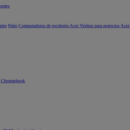
entes
pire
Nitro
Computadoras de escritorio Acer Veriton para negocios
Acer
n Chromebook