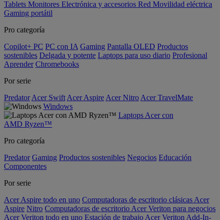
Tablets
Monitores
Electrónica y accesorios
Red
Movilidad eléctrica
Gaming portátil
Pro categoría
Copilot+ PC
PC con IA
Gaming
Pantalla OLED
Productos
sostenibles
Delgada y potente
Laptops para uso diario
Profesional
Aprender
Chromebooks
Por serie
Predator
Acer Swift
Acer Aspire
Acer Nitro
Acer TravelMate
Windows
Laptops Acer con
AMD Ryzen™
Pro categoría
Predator
Gaming
Productos sostenibles
Negocios
Educación
Componentes
Por serie
Acer Aspire todo en uno
Computadoras de escritorio clásicas Acer
Aspire
Nitro
Computadoras de escritorio Acer Veriton para negocios
Acer Veriton todo en uno
Estación de trabajo Acer Veriton
Add-In-