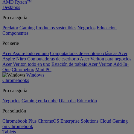
AMD Ryzen™
Desktops
Pro categoría
Predator
Gaming
Productos sostenibles
Negocios
Educación
Componentes
Por serie
Acer Aspire todo en uno
Computadoras de escritorio clásicas Acer
Aspire
Nitro
Computadoras de escritorio Acer Veriton para negocios
Acer Veriton todo en uno
Estación de trabajo Acer Veriton
Add-In-
One
Chromebox
Mini PC
Windows
Chromebooks
Pro categoría
Negocios
Gaming en la nube
Día a día
Educación
Por solución
Chromebook Plus
ChromeOS Enterprise Solutions
Cloud Gaming
on Chromebook
Tablets