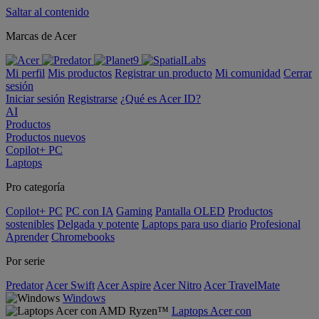
Saltar al contenido
Marcas de Acer
Mi perfil
Mis productos
Registrar un producto
Mi comunidad
Cerrar
sesión
Iniciar sesión
Registrarse
¿Qué es Acer ID?
AI
Productos
Productos nuevos
Copilot+ PC
Laptops
Pro categoría
Copilot+ PC
PC con IA
Gaming
Pantalla OLED
Productos
sostenibles
Delgada y potente
Laptops para uso diario
Profesional
Aprender
Chromebooks
Por serie
Predator
Acer Swift
Acer Aspire
Acer Nitro
Acer TravelMate
Windows
Laptops Acer con