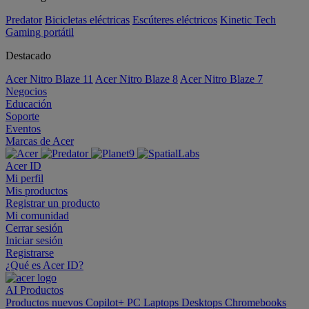
Predator
Bicicletas eléctricas
Escúteres eléctricos
Kinetic Tech
Gaming portátil
Destacado
Acer Nitro Blaze 11
Acer Nitro Blaze 8
Acer Nitro Blaze 7
Negocios
Educación
Soporte
Eventos
Marcas de Acer
Acer ID
Mi perfil
Mis productos
Registrar un producto
Mi comunidad
Cerrar sesión
Iniciar sesión
Registrarse
¿Qué es Acer ID?
AI
Productos
Productos nuevos
Copilot+ PC
Laptops
Desktops
Chromebooks