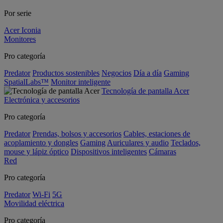
Por serie
Acer Iconia
Monitores
Pro categoría
Predator
Productos sostenibles
Negocios
Día a día
Gaming
SpatialLabs™
Monitor inteligente
Tecnología de pantalla Acer
Electrónica y accesorios
Pro categoría
Predator
Prendas, bolsos y accesorios
Cables, estaciones de
acoplamiento y dongles
Gaming
Auriculares y audio
Teclados,
mouse y lápiz óptico
Dispositivos inteligentes
Cámaras
Red
Pro categoría
Predator
Wi-Fi
5G
Movilidad eléctrica
Pro categoría