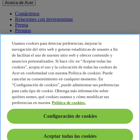
Acerca de Acer
Contáctenos
Relaciones con inversionistas
Prensa
Premios
Eventos
Usamos cookies para detectar preferencias, mejorar la
Sostenibilidad
navegación del sitio web y generar estadísticas de usuario a fin
de facilitar el uso de nuestro sitio web y ofrecer contenido y
Sostenibilidad
anuncios personalizados. Si hace clic en “Aceptar todas las
cookies”, acepta el uso y la colocación de todas las cookies de
Responsabilidad social corporativa
Acer en conformidad con nuestra Política de cookies. Puede
Huella de carbono del producto
cancelar su consentimiento en cualquier momento. En
Proyecto Humanity
“Configuración de cookies”, puede administrar sus preferencias
Earthion
para cada tipo de cookie. Obtenga más información sobre
Política de privacidad
quiénes somos, qué cookies usamos y cómo modificar sus
Política de cookies
preferencias en nuestra
Política de cookies.
Aviso legal
Información legal adicional
Configuración de cookies
Política de accesibilidad
Configuración de cookies
América Latina - Español
Aceptar todas las cookies