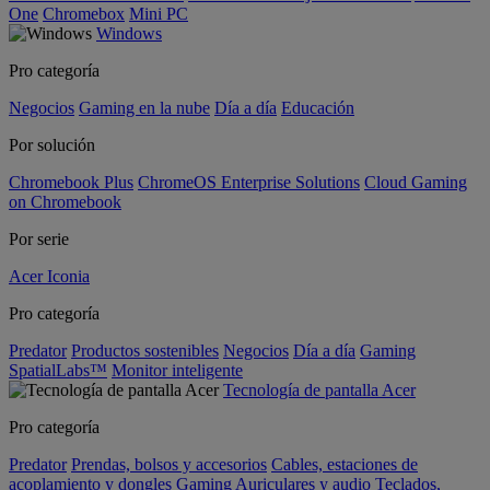
One
Chromebox
Mini PC
Windows
Pro categoría
Negocios
Gaming en la nube
Día a día
Educación
Por solución
Chromebook Plus
ChromeOS Enterprise Solutions
Cloud Gaming
on Chromebook
Por serie
Acer Iconia
Pro categoría
Predator
Productos sostenibles
Negocios
Día a día
Gaming
SpatialLabs™
Monitor inteligente
Tecnología de pantalla Acer
Pro categoría
Predator
Prendas, bolsos y accesorios
Cables, estaciones de
acoplamiento y dongles
Gaming
Auriculares y audio
Teclados,