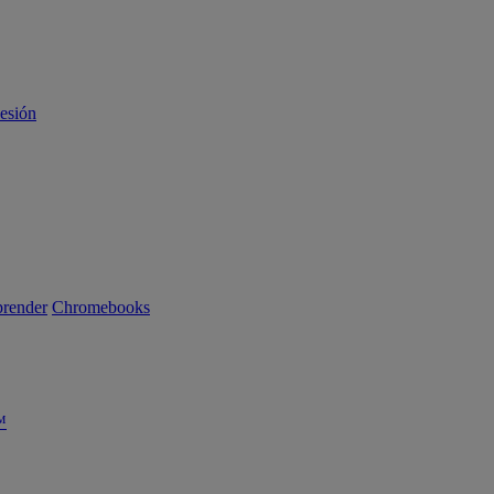
sesión
render
Chromebooks
™