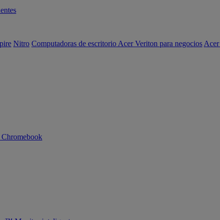
entes
pire
Nitro
Computadoras de escritorio Acer Veriton para negocios
Acer
n Chromebook