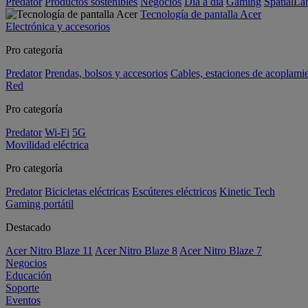
Predator
Productos sostenibles
Negocios
Día a día
Gaming
SpatialL
Tecnología de pantalla Acer
Electrónica y accesorios
Pro categoría
Predator
Prendas, bolsos y accesorios
Cables, estaciones de acoplami
Red
Pro categoría
Predator
Wi-Fi
5G
Movilidad eléctrica
Pro categoría
Predator
Bicicletas eléctricas
Escúteres eléctricos
Kinetic Tech
Gaming portátil
Destacado
Acer Nitro Blaze 11
Acer Nitro Blaze 8
Acer Nitro Blaze 7
Negocios
Educación
Soporte
Eventos