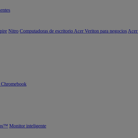
entes
pire
Nitro
Computadoras de escritorio Acer Veriton para negocios
Acer
n Chromebook
abs™
Monitor inteligente