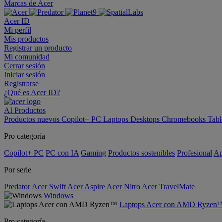
Marcas de Acer
Acer ID
Mi perfil
Mis productos
Registrar un producto
Mi comunidad
Cerrar sesión
Iniciar sesión
Registrarse
¿Qué es Acer ID?
AI
Productos
Productos nuevos
Copilot+ PC
Laptops
Desktops
Chromebooks
Tabl
Pro categoría
Copilot+ PC
PC con IA
Gaming
Productos sostenibles
Profesional
Ap
Por serie
Predator
Acer Swift
Acer Aspire
Acer Nitro
Acer TravelMate
Windows
Laptops Acer con AMD Ryzen
Pro categoría