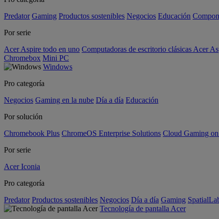
Predator
Gaming
Productos sostenibles
Negocios
Educación
Compon
Por serie
Acer Aspire todo en uno
Computadoras de escritorio clásicas Acer As
Chromebox
Mini PC
Windows
Pro categoría
Negocios
Gaming en la nube
Día a día
Educación
Por solución
Chromebook Plus
ChromeOS Enterprise Solutions
Cloud Gaming o
Por serie
Acer Iconia
Pro categoría
Predator
Productos sostenibles
Negocios
Día a día
Gaming
SpatialL
Tecnología de pantalla Acer