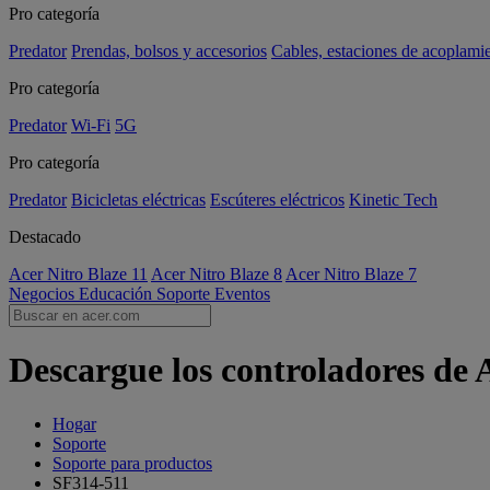
Pro categoría
Predator
Prendas, bolsos y accesorios
Cables, estaciones de acoplami
Pro categoría
Predator
Wi-Fi
5G
Pro categoría
Predator
Bicicletas eléctricas
Escúteres eléctricos
Kinetic Tech
Destacado
Acer Nitro Blaze 11
Acer Nitro Blaze 8
Acer Nitro Blaze 7
Negocios
Educación
Soporte
Eventos
Descargue los controladores de 
Hogar
Soporte
Soporte para productos
SF314-511