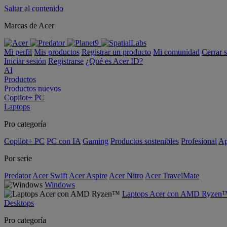
Saltar al contenido
Marcas de Acer
Mi perfil
Mis productos
Registrar un producto
Mi comunidad
Cerrar 
Iniciar sesión
Registrarse
¿Qué es Acer ID?
AI
Productos
Productos nuevos
Copilot+ PC
Laptops
Pro categoría
Copilot+ PC
PC con IA
Gaming
Productos sostenibles
Profesional
Ap
Por serie
Predator
Acer Swift
Acer Aspire
Acer Nitro
Acer TravelMate
Windows
Laptops Acer con AMD Ryzen
Desktops
Pro categoría