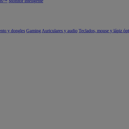
abs™
Monitor inteligente
ento y dongles
Gaming
Auriculares y audio
Teclados, mouse y lápiz ópt