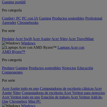
Gaming portátil
Pro categoría
Copilot+ PC
PC con IA
Gaming
Productos sostenibles
Profesional
Aprender
Chromebooks
Por serie
Predator
Acer Swift
Acer Aspire
Acer Nitro
Acer TravelMate
Windows
Laptops Acer con
AMD Ryzen™
Pro categoría
Predator
Gaming
Productos sostenibles
Negocios
Educación
Componentes
Por serie
Acer Aspire todo en uno
Computadoras de escritorio clásicas Acer
Aspire
Nitro
Computadoras de escritorio Acer Veriton para negocios
Acer Veriton todo en uno
Estación de trabajo Acer Veriton
Add-In-
One
Chromebox
Mini PC
Windows