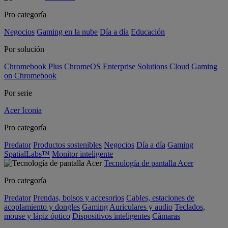
Pro categoría
Negocios
Gaming en la nube
Día a día
Educación
Por solución
Chromebook Plus
ChromeOS Enterprise Solutions
Cloud Gaming
on Chromebook
Por serie
Acer Iconia
Pro categoría
Predator
Productos sostenibles
Negocios
Día a día
Gaming
SpatialLabs™
Monitor inteligente
Tecnología de pantalla Acer
Pro categoría
Predator
Prendas, bolsos y accesorios
Cables, estaciones de
acoplamiento y dongles
Gaming
Auriculares y audio
Teclados,
mouse y lápiz óptico
Dispositivos inteligentes
Cámaras