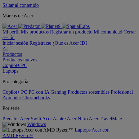
Saltar al contenido
Marcas de Acer
Mi perfil
Mis productos
Registrar un producto
Mi comunidad
Cerrar
sesión
Iniciar sesión
Registrarse
¿Qué es Acer ID?
AI
Productos
Productos nuevos
Copilot+ PC
Laptops
Pro categoría
Copilot+ PC
PC con IA
Gaming
Productos sostenibles
Profesional
Aprender
Chromebooks
Por serie
Predator
Acer Swift
Acer Aspire
Acer Nitro
Acer TravelMate
Windows
Laptops Acer con
AMD Ryzen™