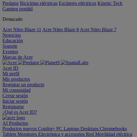
Predator
Bicicletas eléctricas
Escúteres eléctricos
Kinetic Tech
Gaming portátil
Destacado
Acer Nitro Blaze 11
Acer Nitro Blaze 8
Acer Nitro Blaze 7
Negocios
Educación
Soporte
Eventos
Marcas de Acer
Acer ID
Mi perfil
Mis productos
Registrar un producto
Mi comunidad
Cerrar sesión
Iniciar sesión
Registrarse
¿Qué es Acer ID?
AI
Productos
Productos nuevos
Copilot+ PC
Laptops
Desktops
Chromebooks
Tablets
Monitores
Electrónica y accesorios
Red
Movilidad eléctrica