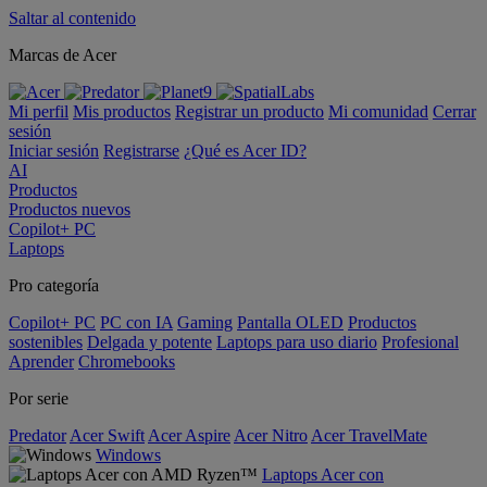
Saltar al contenido
Marcas de Acer
Mi perfil
Mis productos
Registrar un producto
Mi comunidad
Cerrar
sesión
Iniciar sesión
Registrarse
¿Qué es Acer ID?
AI
Productos
Productos nuevos
Copilot+ PC
Laptops
Pro categoría
Copilot+ PC
PC con IA
Gaming
Pantalla OLED
Productos
sostenibles
Delgada y potente
Laptops para uso diario
Profesional
Aprender
Chromebooks
Por serie
Predator
Acer Swift
Acer Aspire
Acer Nitro
Acer TravelMate
Windows
Laptops Acer con