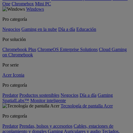
One
Chromebox
Mini PC
Windows
Pro categoría
Negocios
Gaming en la nube
Día a día
Educación
Por solución
Chromebook Plus
ChromeOS Enterprise Solutions
Cloud Gaming
on Chromebook
Por serie
Acer Iconia
Pro categoría
Predator
Productos sostenibles
Negocios
Día a día
Gaming
SpatialLabs™
Monitor inteligente
Tecnología de pantalla Acer
Pro categoría
Predator
Prendas, bolsos y accesorios
Cables, estaciones de
acoplamiento y dongles
Gaming
Auriculares y audio
Teclados,