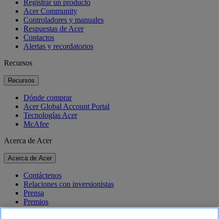
Registrar un producto
Acer Community
Controladores y manuales
Respuestas de Acer
Contactos
Alertas y recordatorios
Recursos
Recursos
Dónde comprar
Acer Global Account Portal
Tecnologías Acer
McAfee
Acerca de Acer
Acerca de Acer
Contáctenos
Relaciones con inversionistas
Prensa
Premios
Eventos