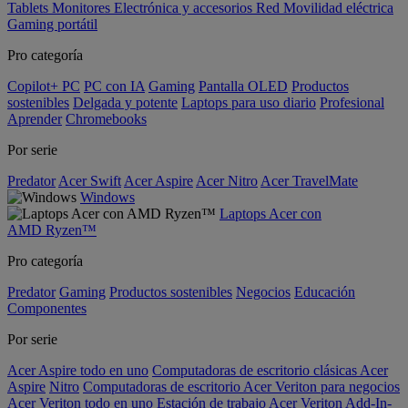
Tablets
Monitores
Electrónica y accesorios
Red
Movilidad eléctrica
Gaming portátil
Pro categoría
Copilot+ PC
PC con IA
Gaming
Pantalla OLED
Productos
sostenibles
Delgada y potente
Laptops para uso diario
Profesional
Aprender
Chromebooks
Por serie
Predator
Acer Swift
Acer Aspire
Acer Nitro
Acer TravelMate
Windows
Laptops Acer con
AMD Ryzen™
Pro categoría
Predator
Gaming
Productos sostenibles
Negocios
Educación
Componentes
Por serie
Acer Aspire todo en uno
Computadoras de escritorio clásicas Acer
Aspire
Nitro
Computadoras de escritorio Acer Veriton para negocios
Acer Veriton todo en uno
Estación de trabajo Acer Veriton
Add-In-