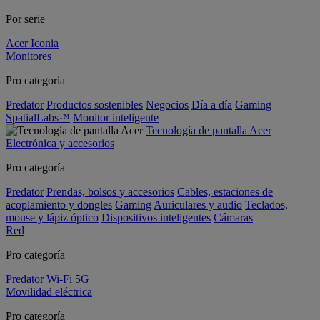
Por serie
Acer Iconia
Monitores
Pro categoría
Predator
Productos sostenibles
Negocios
Día a día
Gaming
SpatialLabs™
Monitor inteligente
Tecnología de pantalla Acer
Electrónica y accesorios
Pro categoría
Predator
Prendas, bolsos y accesorios
Cables, estaciones de
acoplamiento y dongles
Gaming
Auriculares y audio
Teclados,
mouse y lápiz óptico
Dispositivos inteligentes
Cámaras
Red
Pro categoría
Predator
Wi-Fi
5G
Movilidad eléctrica
Pro categoría