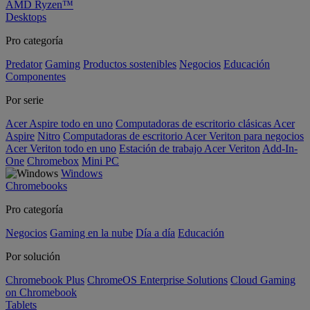
AMD Ryzen™
Desktops
Pro categoría
Predator
Gaming
Productos sostenibles
Negocios
Educación
Componentes
Por serie
Acer Aspire todo en uno
Computadoras de escritorio clásicas Acer
Aspire
Nitro
Computadoras de escritorio Acer Veriton para negocios
Acer Veriton todo en uno
Estación de trabajo Acer Veriton
Add-In-
One
Chromebox
Mini PC
Windows
Chromebooks
Pro categoría
Negocios
Gaming en la nube
Día a día
Educación
Por solución
Chromebook Plus
ChromeOS Enterprise Solutions
Cloud Gaming
on Chromebook
Tablets