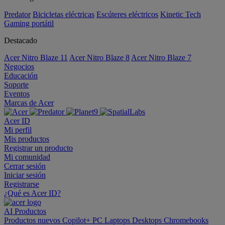
Predator
Bicicletas eléctricas
Escúteres eléctricos
Kinetic Tech
Gaming portátil
Destacado
Acer Nitro Blaze 11
Acer Nitro Blaze 8
Acer Nitro Blaze 7
Negocios
Educación
Soporte
Eventos
Marcas de Acer
Acer ID
Mi perfil
Mis productos
Registrar un producto
Mi comunidad
Cerrar sesión
Iniciar sesión
Registrarse
¿Qué es Acer ID?
AI
Productos
Productos nuevos
Copilot+ PC
Laptops
Desktops
Chromebooks