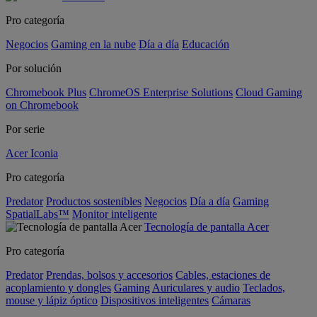
Pro categoría
Negocios
Gaming en la nube
Día a día
Educación
Por solución
Chromebook Plus
ChromeOS Enterprise Solutions
Cloud Gaming
on Chromebook
Por serie
Acer Iconia
Pro categoría
Predator
Productos sostenibles
Negocios
Día a día
Gaming
SpatialLabs™
Monitor inteligente
Tecnología de pantalla Acer
Pro categoría
Predator
Prendas, bolsos y accesorios
Cables, estaciones de
acoplamiento y dongles
Gaming
Auriculares y audio
Teclados,
mouse y lápiz óptico
Dispositivos inteligentes
Cámaras