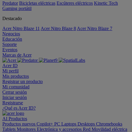
Predator
Bicicletas eléctricas
Escúteres eléctricos
Kinetic Tech
Gaming portátil
Destacado
Acer Nitro Blaze 11
Acer Nitro Blaze 8
Acer Nitro Blaze 7
Negocios
Educación
Soporte
Eventos
Marcas de Acer
Acer ID
Mi perfil
Mis productos
Registrar un producto
Mi comunidad
Cerrar sesión
Iniciar sesión
Registrarse
¿Qué es Acer ID?
AI
Productos
Productos nuevos
Copilot+ PC
Laptops
Desktops
Chromebooks
Tablets
Monitores
Electrónica y accesorios
Red
Movilidad eléctrica