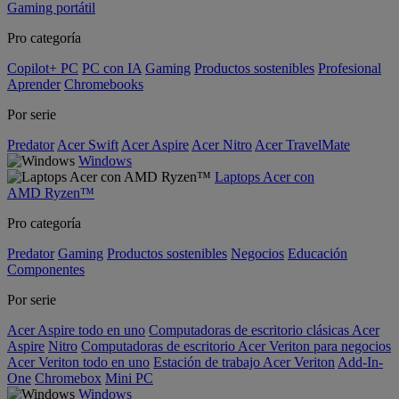
Gaming portátil
Pro categoría
Copilot+ PC
PC con IA
Gaming
Productos sostenibles
Profesional
Aprender
Chromebooks
Por serie
Predator
Acer Swift
Acer Aspire
Acer Nitro
Acer TravelMate
Windows
Laptops Acer con
AMD Ryzen™
Pro categoría
Predator
Gaming
Productos sostenibles
Negocios
Educación
Componentes
Por serie
Acer Aspire todo en uno
Computadoras de escritorio clásicas Acer
Aspire
Nitro
Computadoras de escritorio Acer Veriton para negocios
Acer Veriton todo en uno
Estación de trabajo Acer Veriton
Add-In-
One
Chromebox
Mini PC
Windows