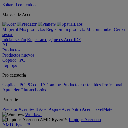
Saltar al contenido
Marcas de Acer
Mi perfil
Mis productos
Registrar un producto
Mi comunidad
Cerrar
sesión
Iniciar sesión
Registrarse
¿Qué es Acer ID?
AI
Productos
Productos nuevos
Copilot+ PC
Laptops
Pro categoría
Copilot+ PC
PC con IA
Gaming
Productos sostenibles
Profesional
Aprender
Chromebooks
Por serie
Predator
Acer Swift
Acer Aspire
Acer Nitro
Acer TravelMate
Windows
Laptops Acer con
AMD Ryzen™