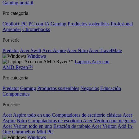
Gaming portátil
Pro categoría
Copilot+ PC
PC con IA
Gaming
Productos sostenibles
Profesional
Aprender
Chromebooks
Por serie
Predator
Acer Swift
Acer Aspire
Acer Nitro
Acer TravelMate
Windows
Laptops Acer con
AMD Ryzen™
Pro categoría
Predator
Gaming
Productos sostenibles
Negocios
Educación
Componentes
Por serie
Acer Aspire todo en uno
Computadoras de escritorio clásicas Acer
Aspire
Nitro
Computadoras de escritorio Acer Veriton para negocios
Acer Veriton todo en uno
Estación de trabajo Acer Veriton
Add-In-
One
Chromebox
Mini PC
Windows