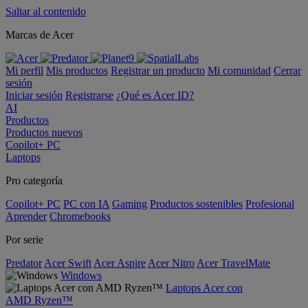
Saltar al contenido
Marcas de Acer
Mi perfil
Mis productos
Registrar un producto
Mi comunidad
Cerrar
sesión
Iniciar sesión
Registrarse
¿Qué es Acer ID?
AI
Productos
Productos nuevos
Copilot+ PC
Laptops
Pro categoría
Copilot+ PC
PC con IA
Gaming
Productos sostenibles
Profesional
Aprender
Chromebooks
Por serie
Predator
Acer Swift
Acer Aspire
Acer Nitro
Acer TravelMate
Windows
Laptops Acer con
AMD Ryzen™