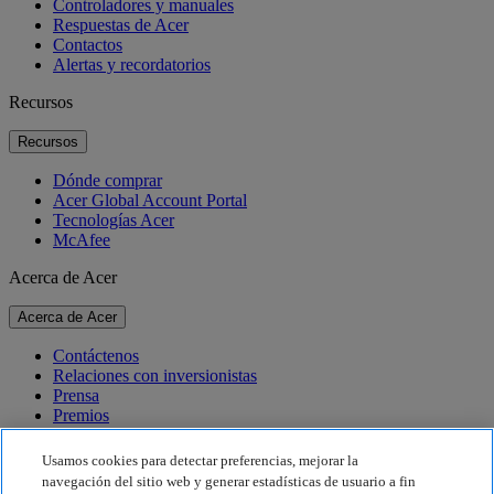
Controladores y manuales
Respuestas de Acer
Contactos
Alertas y recordatorios
Recursos
Recursos
Dónde comprar
Acer Global Account Portal
Tecnologías Acer
McAfee
Acerca de Acer
Acerca de Acer
Contáctenos
Relaciones con inversionistas
Prensa
Premios
Eventos
Usamos cookies para detectar preferencias, mejorar la
Sostenibilidad
navegación del sitio web y generar estadísticas de usuario a fin