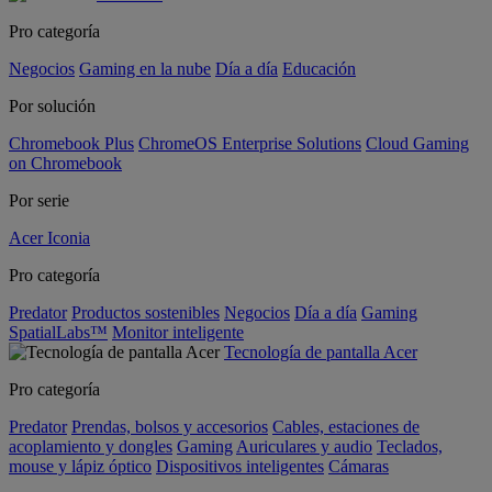
Pro categoría
Negocios
Gaming en la nube
Día a día
Educación
Por solución
Chromebook Plus
ChromeOS Enterprise Solutions
Cloud Gaming
on Chromebook
Por serie
Acer Iconia
Pro categoría
Predator
Productos sostenibles
Negocios
Día a día
Gaming
SpatialLabs™
Monitor inteligente
Tecnología de pantalla Acer
Pro categoría
Predator
Prendas, bolsos y accesorios
Cables, estaciones de
acoplamiento y dongles
Gaming
Auriculares y audio
Teclados,
mouse y lápiz óptico
Dispositivos inteligentes
Cámaras