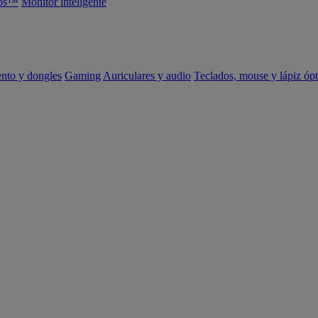
abs™
Monitor inteligente
ento y dongles
Gaming
Auriculares y audio
Teclados, mouse y lápiz ópt