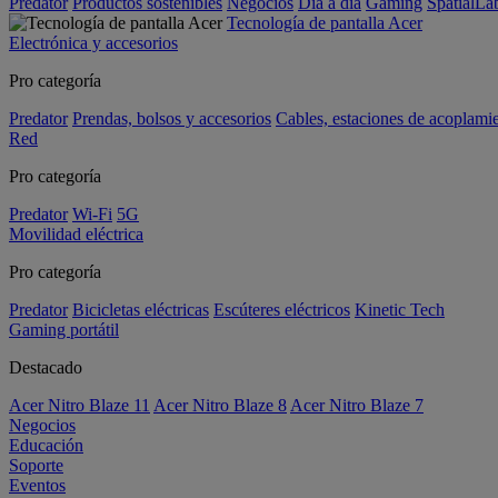
Predator
Productos sostenibles
Negocios
Día a día
Gaming
SpatialL
Tecnología de pantalla Acer
Electrónica y accesorios
Pro categoría
Predator
Prendas, bolsos y accesorios
Cables, estaciones de acoplami
Red
Pro categoría
Predator
Wi-Fi
5G
Movilidad eléctrica
Pro categoría
Predator
Bicicletas eléctricas
Escúteres eléctricos
Kinetic Tech
Gaming portátil
Destacado
Acer Nitro Blaze 11
Acer Nitro Blaze 8
Acer Nitro Blaze 7
Negocios
Educación
Soporte
Eventos