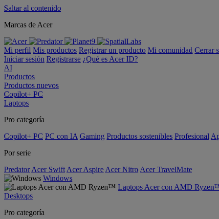
Saltar al contenido
Marcas de Acer
Mi perfil
Mis productos
Registrar un producto
Mi comunidad
Cerrar 
Iniciar sesión
Registrarse
¿Qué es Acer ID?
AI
Productos
Productos nuevos
Copilot+ PC
Laptops
Pro categoría
Copilot+ PC
PC con IA
Gaming
Productos sostenibles
Profesional
Ap
Por serie
Predator
Acer Swift
Acer Aspire
Acer Nitro
Acer TravelMate
Windows
Laptops Acer con AMD Ryzen
Desktops
Pro categoría