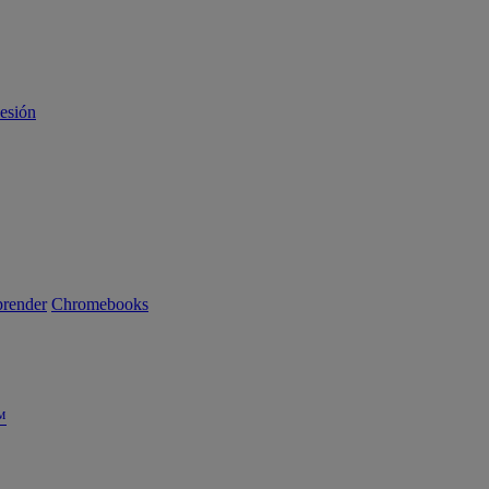
sesión
render
Chromebooks
™