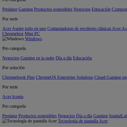
Predator
Gaming
Productos sostenibles
Negocios
Educación
Compon
Por serie
Acer Aspire todo en uno
Computadoras de escritorio clásicas Acer As
Chromebox
Mini PC
Windows
Pro categoría
Negocios
Gaming en la nube
Día a día
Educación
Por solución
Chromebook Plus
ChromeOS Enterprise Solutions
Cloud Gaming o
Por serie
Acer Iconia
Pro categoría
Predator
Productos sostenibles
Negocios
Día a día
Gaming
SpatialL
Tecnología de pantalla Acer