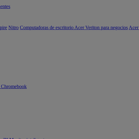
entes
pire
Nitro
Computadoras de escritorio Acer Veriton para negocios
Acer
n Chromebook