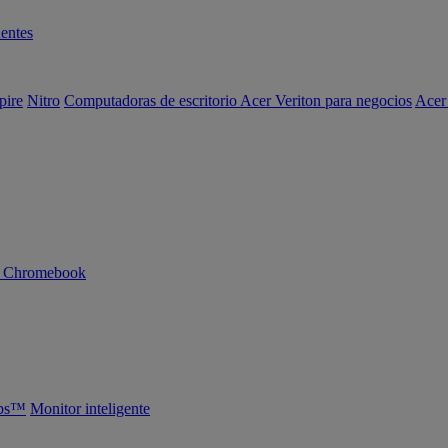
entes
pire
Nitro
Computadoras de escritorio Acer Veriton para negocios
Acer
n Chromebook
abs™
Monitor inteligente