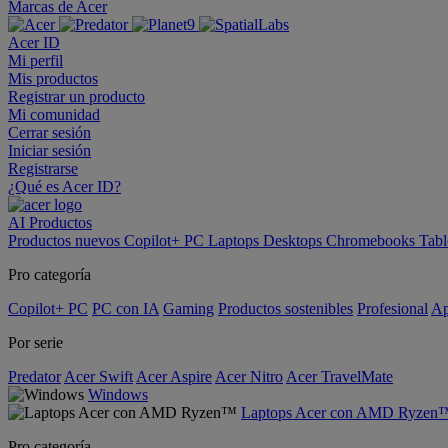
Marcas de Acer
Acer ID
Mi perfil
Mis productos
Registrar un producto
Mi comunidad
Cerrar sesión
Iniciar sesión
Registrarse
¿Qué es Acer ID?
AI
Productos
Productos nuevos
Copilot+ PC
Laptops
Desktops
Chromebooks
Tabl
Pro categoría
Copilot+ PC
PC con IA
Gaming
Productos sostenibles
Profesional
Ap
Por serie
Predator
Acer Swift
Acer Aspire
Acer Nitro
Acer TravelMate
Windows
Laptops Acer con AMD Ryzen
Pro categoría