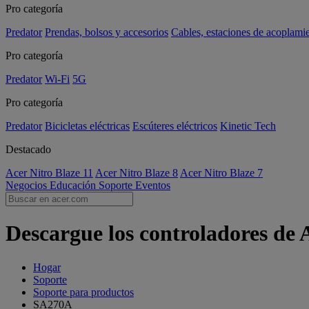
Pro categoría
Predator
Prendas, bolsos y accesorios
Cables, estaciones de acoplami
Pro categoría
Predator
Wi-Fi
5G
Pro categoría
Predator
Bicicletas eléctricas
Escúteres eléctricos
Kinetic Tech
Destacado
Acer Nitro Blaze 11
Acer Nitro Blaze 8
Acer Nitro Blaze 7
Negocios
Educación
Soporte
Eventos
Descargue los controladores de
Hogar
Soporte
Soporte para productos
SA270A