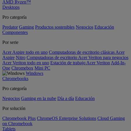
AMD Ryzen™
Desktops
Pro categoría
Predator
Gaming
Productos sostenibles
Negocios
Educación
Componentes
Por serie
Acer Aspire todo en uno
Computadoras de escritorio clásicas Acer
Aspire
Nitro
Computadoras de escritorio Acer Veriton para negocios
Acer Veriton todo en uno
Estación de trabajo Acer Veriton
Add-In-
One
Chromebox
Mini PC
Windows
Chromebooks
Pro categoría
Negocios
Gaming en la nube
Día a día
Educación
Por solución
Chromebook Plus
ChromeOS Enterprise Solutions
Cloud Gaming
on Chromebook
Tablets