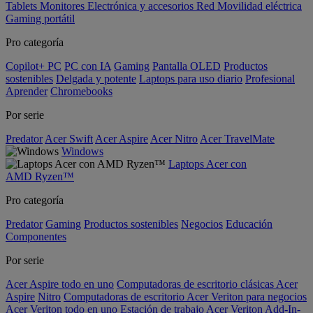
Tablets
Monitores
Electrónica y accesorios
Red
Movilidad eléctrica
Gaming portátil
Pro categoría
Copilot+ PC
PC con IA
Gaming
Pantalla OLED
Productos
sostenibles
Delgada y potente
Laptops para uso diario
Profesional
Aprender
Chromebooks
Por serie
Predator
Acer Swift
Acer Aspire
Acer Nitro
Acer TravelMate
Windows
Laptops Acer con
AMD Ryzen™
Pro categoría
Predator
Gaming
Productos sostenibles
Negocios
Educación
Componentes
Por serie
Acer Aspire todo en uno
Computadoras de escritorio clásicas Acer
Aspire
Nitro
Computadoras de escritorio Acer Veriton para negocios
Acer Veriton todo en uno
Estación de trabajo Acer Veriton
Add-In-