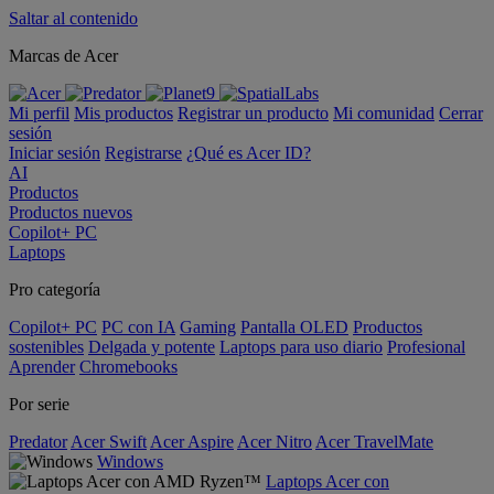
Saltar al contenido
Marcas de Acer
Mi perfil
Mis productos
Registrar un producto
Mi comunidad
Cerrar
sesión
Iniciar sesión
Registrarse
¿Qué es Acer ID?
AI
Productos
Productos nuevos
Copilot+ PC
Laptops
Pro categoría
Copilot+ PC
PC con IA
Gaming
Pantalla OLED
Productos
sostenibles
Delgada y potente
Laptops para uso diario
Profesional
Aprender
Chromebooks
Por serie
Predator
Acer Swift
Acer Aspire
Acer Nitro
Acer TravelMate
Windows
Laptops Acer con