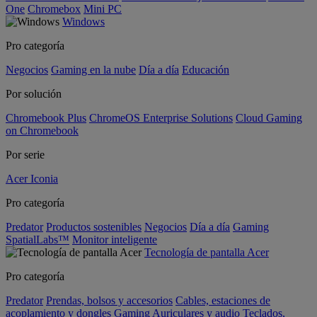
One
Chromebox
Mini PC
Windows
Pro categoría
Negocios
Gaming en la nube
Día a día
Educación
Por solución
Chromebook Plus
ChromeOS Enterprise Solutions
Cloud Gaming
on Chromebook
Por serie
Acer Iconia
Pro categoría
Predator
Productos sostenibles
Negocios
Día a día
Gaming
SpatialLabs™
Monitor inteligente
Tecnología de pantalla Acer
Pro categoría
Predator
Prendas, bolsos y accesorios
Cables, estaciones de
acoplamiento y dongles
Gaming
Auriculares y audio
Teclados,