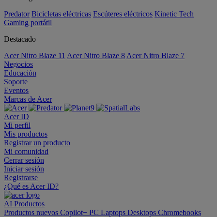
Predator
Bicicletas eléctricas
Escúteres eléctricos
Kinetic Tech
Gaming portátil
Destacado
Acer Nitro Blaze 11
Acer Nitro Blaze 8
Acer Nitro Blaze 7
Negocios
Educación
Soporte
Eventos
Marcas de Acer
Acer ID
Mi perfil
Mis productos
Registrar un producto
Mi comunidad
Cerrar sesión
Iniciar sesión
Registrarse
¿Qué es Acer ID?
AI
Productos
Productos nuevos
Copilot+ PC
Laptops
Desktops
Chromebooks