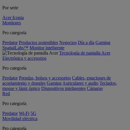
Por serie
Acer Iconia
Monitores
Pro categoría
Predator
Productos sostenibles
Negocios
Día a día
Gaming
SpatialLabs™
Monitor inteligente
Tecnología de pantalla Acer
Electrónica y accesorios
Pro categoría
Predator
Prendas, bolsos y accesorios
Cables, estaciones de
acoplamiento y dongles
Gaming
Auriculares y audio
Teclados,
mouse y lápiz óptico
Dispositivos inteligentes
Cámaras
Red
Pro categoría
Predator
Wi-Fi
5G
Movilidad eléctrica
Pro categoría