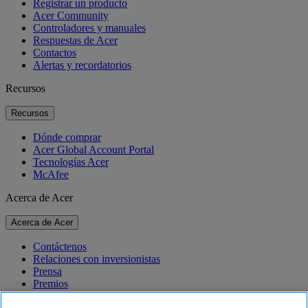
Registrar un producto
Acer Community
Controladores y manuales
Respuestas de Acer
Contactos
Alertas y recordatorios
Recursos
Recursos
Dónde comprar
Acer Global Account Portal
Tecnologías Acer
McAfee
Acerca de Acer
Acerca de Acer
Contáctenos
Relaciones con inversionistas
Prensa
Premios
Eventos