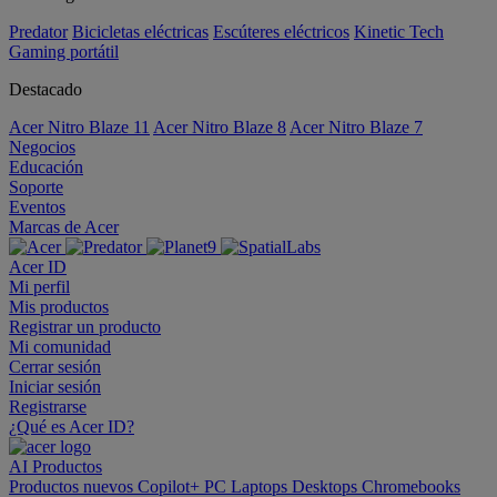
Predator
Bicicletas eléctricas
Escúteres eléctricos
Kinetic Tech
Gaming portátil
Destacado
Acer Nitro Blaze 11
Acer Nitro Blaze 8
Acer Nitro Blaze 7
Negocios
Educación
Soporte
Eventos
Marcas de Acer
Acer ID
Mi perfil
Mis productos
Registrar un producto
Mi comunidad
Cerrar sesión
Iniciar sesión
Registrarse
¿Qué es Acer ID?
AI
Productos
Productos nuevos
Copilot+ PC
Laptops
Desktops
Chromebooks