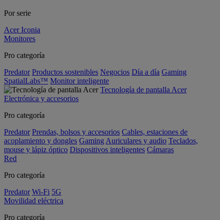
Por serie
Acer Iconia
Monitores
Pro categoría
Predator
Productos sostenibles
Negocios
Día a día
Gaming
SpatialLabs™
Monitor inteligente
Tecnología de pantalla Acer
Electrónica y accesorios
Pro categoría
Predator
Prendas, bolsos y accesorios
Cables, estaciones de
acoplamiento y dongles
Gaming
Auriculares y audio
Teclados,
mouse y lápiz óptico
Dispositivos inteligentes
Cámaras
Red
Pro categoría
Predator
Wi-Fi
5G
Movilidad eléctrica
Pro categoría