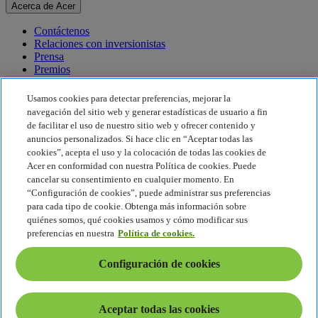
Acerca de Acer
Contáctenos
Relaciones con inversionistas
Prensa
Premios
Eventos
Usamos cookies para detectar preferencias, mejorar la
Sostenibilidad
navegación del sitio web y generar estadísticas de usuario a fin
de facilitar el uso de nuestro sitio web y ofrecer contenido y
Sostenibilidad
anuncios personalizados. Si hace clic en “Aceptar todas las
cookies”, acepta el uso y la colocación de todas las cookies de
Responsabilidad social corporativa
Acer en conformidad con nuestra Política de cookies. Puede
Huella de carbono del producto
cancelar su consentimiento en cualquier momento. En
Proyecto Humanity
“Configuración de cookies”, puede administrar sus preferencias
Earthion
para cada tipo de cookie. Obtenga más información sobre
Política de privacidad
quiénes somos, qué cookies usamos y cómo modificar sus
Política de cookies
preferencias en nuestra
Política de cookies.
Aviso legal
Información legal adicional
Configuración de cookies
Política de accesibilidad
Configuración de cookies
América Latina - Español
Aceptar todas las cookies