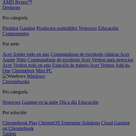
AMD Ryzen™
Desktops
Pro categoría
Predator
Gaming
Productos sostenibles
Negocios
Educación
Componentes
Por serie
Acer Aspire todo en uno
Computadoras de escritorio clásicas Acer
Aspire
Nitro
Computadoras de escritorio Acer Veriton para negocios
Acer Veriton todo en uno
Estación de trabajo Acer Veriton
Add-In-
One
Chromebox
Mini PC
Windows
Chromebooks
Pro categoría
Negocios
Gaming en la nube
Día a día
Educación
Por solución
Chromebook Plus
ChromeOS Enterprise Solutions
Cloud Gaming
on Chromebook
Tablets