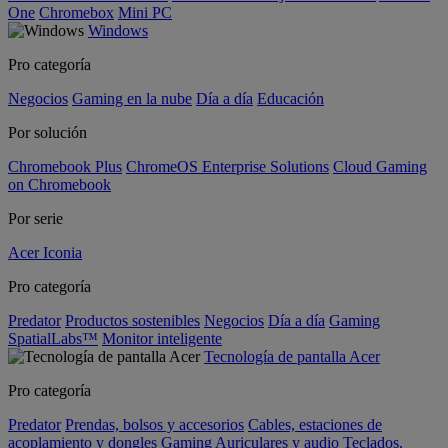
One
Chromebox
Mini PC
Windows
Pro categoría
Negocios
Gaming en la nube
Día a día
Educación
Por solución
Chromebook Plus
ChromeOS Enterprise Solutions
Cloud Gaming
on Chromebook
Por serie
Acer Iconia
Pro categoría
Predator
Productos sostenibles
Negocios
Día a día
Gaming
SpatialLabs™
Monitor inteligente
Tecnología de pantalla Acer
Pro categoría
Predator
Prendas, bolsos y accesorios
Cables, estaciones de
acoplamiento y dongles
Gaming
Auriculares y audio
Teclados,