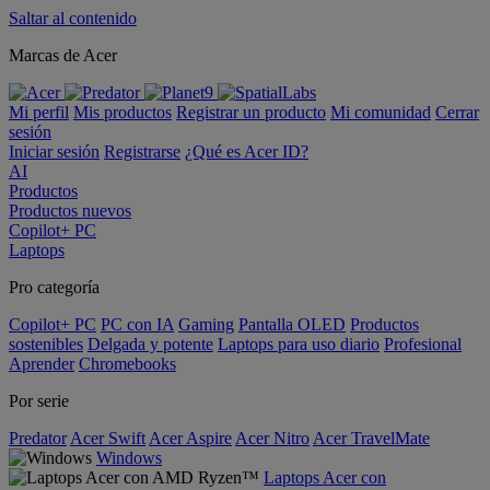
Saltar al contenido
Marcas de Acer
Mi perfil
Mis productos
Registrar un producto
Mi comunidad
Cerrar
sesión
Iniciar sesión
Registrarse
¿Qué es Acer ID?
AI
Productos
Productos nuevos
Copilot+ PC
Laptops
Pro categoría
Copilot+ PC
PC con IA
Gaming
Pantalla OLED
Productos
sostenibles
Delgada y potente
Laptops para uso diario
Profesional
Aprender
Chromebooks
Por serie
Predator
Acer Swift
Acer Aspire
Acer Nitro
Acer TravelMate
Windows
Laptops Acer con