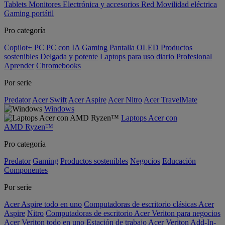
Tablets
Monitores
Electrónica y accesorios
Red
Movilidad eléctrica
Gaming portátil
Pro categoría
Copilot+ PC
PC con IA
Gaming
Pantalla OLED
Productos
sostenibles
Delgada y potente
Laptops para uso diario
Profesional
Aprender
Chromebooks
Por serie
Predator
Acer Swift
Acer Aspire
Acer Nitro
Acer TravelMate
Windows
Laptops Acer con
AMD Ryzen™
Pro categoría
Predator
Gaming
Productos sostenibles
Negocios
Educación
Componentes
Por serie
Acer Aspire todo en uno
Computadoras de escritorio clásicas Acer
Aspire
Nitro
Computadoras de escritorio Acer Veriton para negocios
Acer Veriton todo en uno
Estación de trabajo Acer Veriton
Add-In-